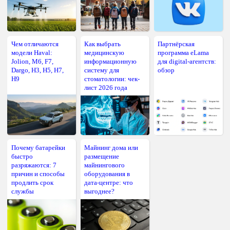
Чем отличаются
Как выбрать
Партнёрская
модели Haval:
медицинскую
программа eLama
Jolion, M6, F7,
информационную
для digital-агентств:
Dargo, H3, H5, H7,
систему для
обзор
H9
стоматологии: чек-
лист 2026 года
Почему батарейки
Майнинг дома или
быстро
размещение
разряжаются: 7
майнингового
причин и способы
оборудования в
продлить срок
дата-центре: что
службы
выгоднее?