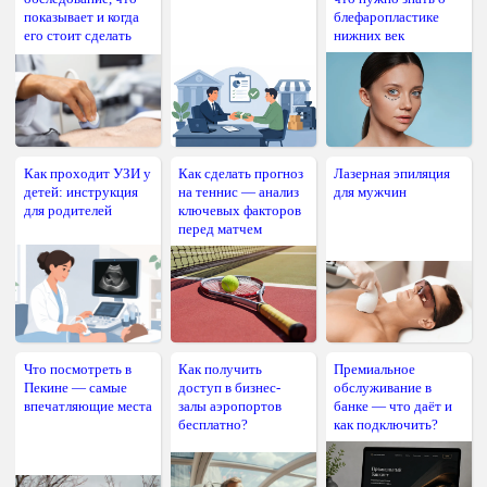
показывает и когда
блефаропластике
его стоит сделать
нижних век
Как проходит УЗИ у
Как сделать прогноз
Лазерная эпиляция
детей: инструкция
на теннис — анализ
для мужчин
для родителей
ключевых факторов
перед матчем
Что посмотреть в
Как получить
Премиальное
Пекине — самые
доступ в бизнес-
обслуживание в
впечатляющие места
залы аэропортов
банке — что даёт и
бесплатно?
как подключить?