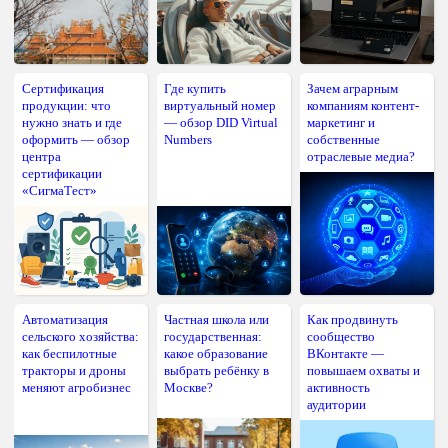
Сертификация
Где купить
Зачем аграрным
продукции: что
виртуальный номер
компаниям контент-
нужно знать и где
— обзор DID Virtual
маркетинг и
оформить — обзор
Numbers
собственные
центра
отраслевые медиа?
сертификации
«СигмаТест»
Автоматизация
Частная школа или
Как продвинуть
сельского хозяйства:
государственная:
сообщество
как беспилотные
какое образование
ВКонтакте —
тракторы и дроны
выбрать ребёнку в
повышаем охваты и
меняют агробизнес
Москве?
активность
аудитории