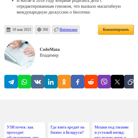
В Китае в 2018 году впервые родились дети с
отредактированным геномом, что вызвало масштабную
международную дискуссию о биоэтике.
19 мая 2025
300
Интересное
Комментировать
CodoMaza
Владимир
УЗИ почек: как
Где взять кредит на
Мешки под глазами
проходит
бизнес в Беларуси?
и усталый взгляд:
обследование, что
что нужно знать о