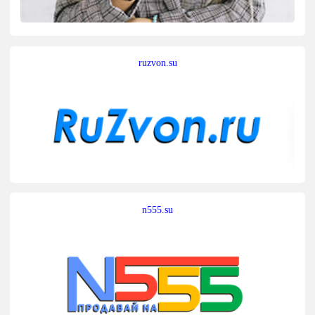
ruzvon.su
n555.su