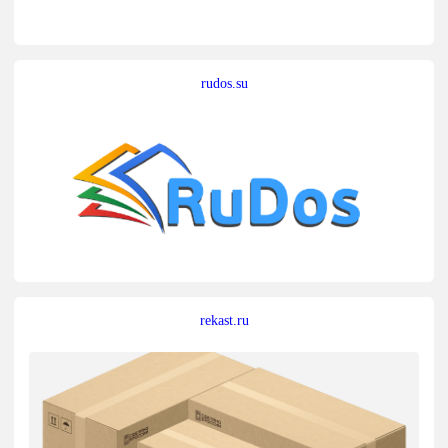
rudos.su
rekast.ru