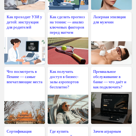
Как проходит УЗИ у
Как сделать прогноз
Лазерная эпиляция
детей: инструкция
на теннис — анализ
для мужчин
для родителей
ключевых факторов
перед матчем
Что посмотреть в
Как получить
Премиальное
Пекине — самые
доступ в бизнес-
обслуживание в
впечатляющие места
залы аэропортов
банке — что даёт и
бесплатно?
как подключить?
Сертификация
Где купить
Зачем аграрным