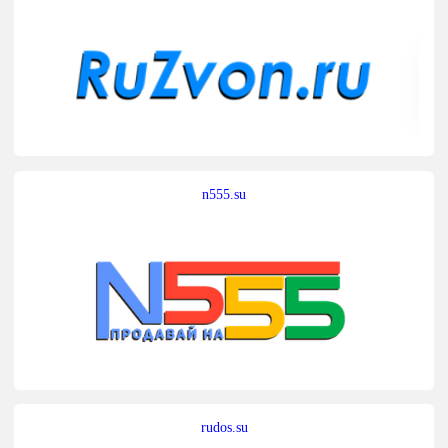
n555.su
rudos.su