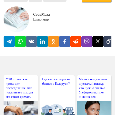
CodoMaza
Владимир
УЗИ почек: как
Где взять кредит на
Мешки под глазами
проходит
бизнес в Беларуси?
и усталый взгляд:
обследование, что
что нужно знать о
показывает и когда
блефаропластике
его стоит сделать
нижних век