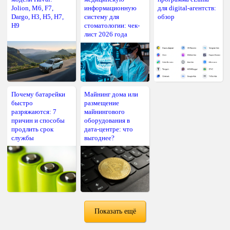
Jolion, M6, F7,
информационную
для digital-агентств:
Dargo, H3, H5, H7,
систему для
обзор
H9
стоматологии: чек-
лист 2026 года
Почему батарейки
Майнинг дома или
быстро
размещение
разряжаются: 7
майнингового
причин и способы
оборудования в
продлить срок
дата-центре: что
службы
выгоднее?
Показать ещё