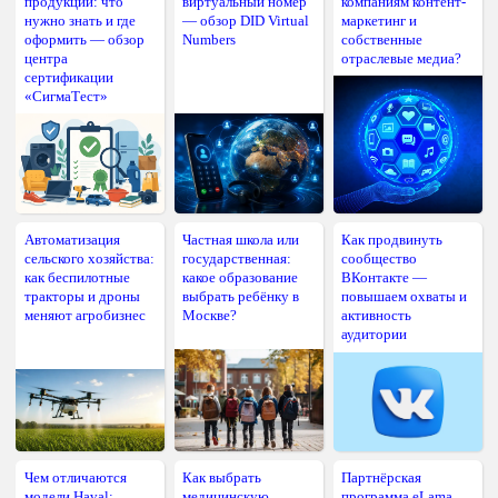
продукции: что
виртуальный номер
компаниям контент-
нужно знать и где
— обзор DID Virtual
маркетинг и
оформить — обзор
Numbers
собственные
центра
отраслевые медиа?
сертификации
«СигмаТест»
Автоматизация
Частная школа или
Как продвинуть
сельского хозяйства:
государственная:
сообщество
как беспилотные
какое образование
ВКонтакте —
тракторы и дроны
выбрать ребёнку в
повышаем охваты и
меняют агробизнес
Москве?
активность
аудитории
Чем отличаются
Как выбрать
Партнёрская
модели Haval:
медицинскую
программа eLama