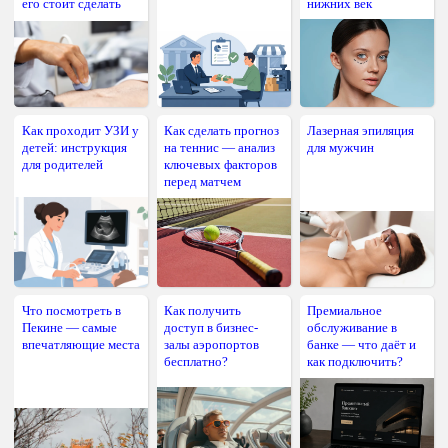
его стоит сделать
нижних век
Как проходит УЗИ у
Как сделать прогноз
Лазерная эпиляция
детей: инструкция
на теннис — анализ
для мужчин
для родителей
ключевых факторов
перед матчем
Что посмотреть в
Как получить
Премиальное
Пекине — самые
доступ в бизнес-
обслуживание в
впечатляющие места
залы аэропортов
банке — что даёт и
бесплатно?
как подключить?