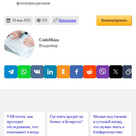
фотопериодизмом.
19 мая 2025
335
Интересное
Комментировать
CodoMaza
Владимир
УЗИ почек: как
Где взять кредит на
Мешки под глазами
проходит
бизнес в Беларуси?
и усталый взгляд:
обследование, что
что нужно знать о
показывает и когда
блефаропластике