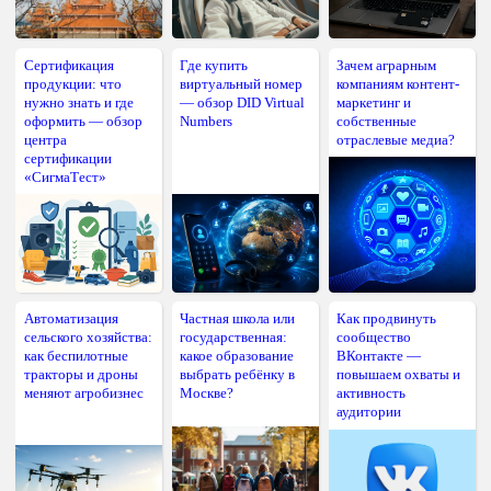
Сертификация
Где купить
Зачем аграрным
продукции: что
виртуальный номер
компаниям контент-
нужно знать и где
— обзор DID Virtual
маркетинг и
оформить — обзор
Numbers
собственные
центра
отраслевые медиа?
сертификации
«СигмаТест»
Автоматизация
Частная школа или
Как продвинуть
сельского хозяйства:
государственная:
сообщество
как беспилотные
какое образование
ВКонтакте —
тракторы и дроны
выбрать ребёнку в
повышаем охваты и
меняют агробизнес
Москве?
активность
аудитории