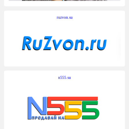
ruzvon.su
n555.su