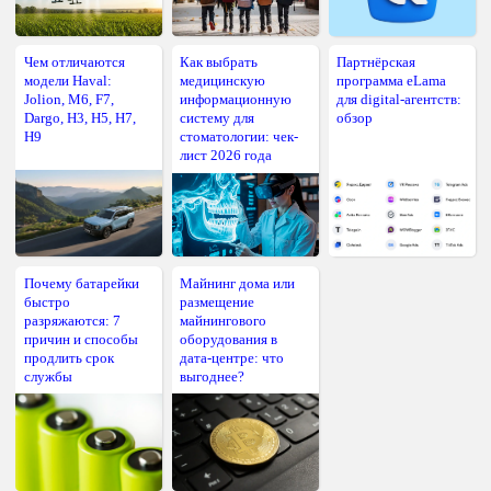
Чем отличаются
Как выбрать
Партнёрская
модели Haval:
медицинскую
программа eLama
Jolion, M6, F7,
информационную
для digital-агентств:
Dargo, H3, H5, H7,
систему для
обзор
H9
стоматологии: чек-
лист 2026 года
Почему батарейки
Майнинг дома или
быстро
размещение
разряжаются: 7
майнингового
причин и способы
оборудования в
продлить срок
дата-центре: что
службы
выгоднее?