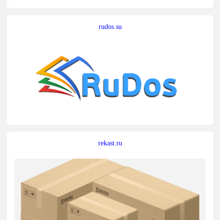
rudos.su
rekast.ru