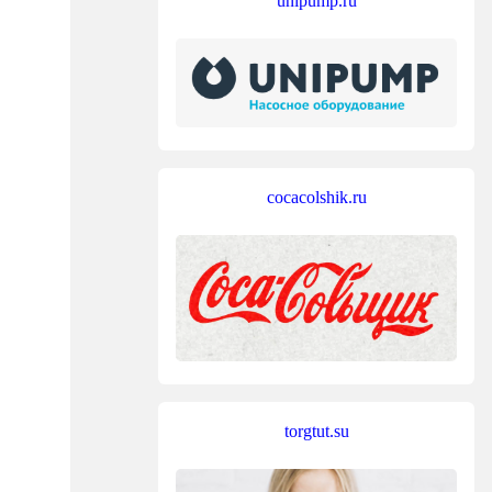
unipump.ru
cocacolshik.ru
torgtut.su