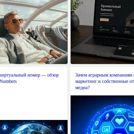
 виртуальный номер — обзор
Зачем аграрным компаниям 
 Numbers
маркетинг и собственные о
медиа?