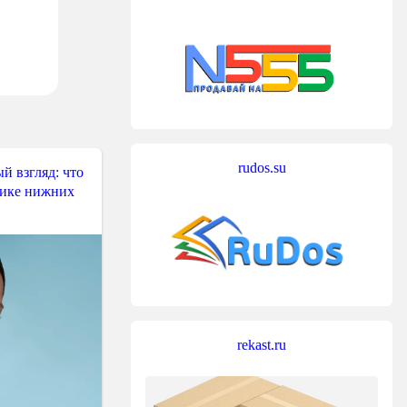
rudos.su
й взгляд: что
тике нижних
rekast.ru