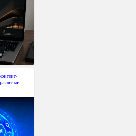
контент-
траслевые