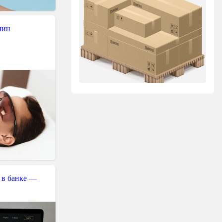
чин
 в банке —