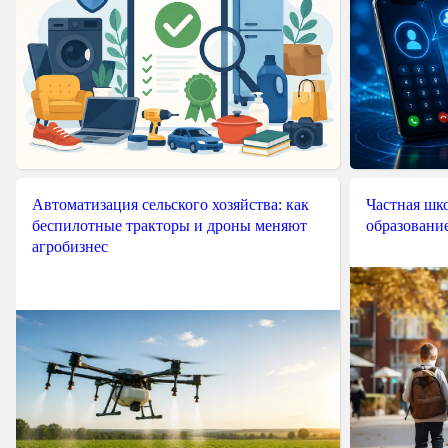
Автоматизация сельского хозяйства: как
Частная шко
беспилотные тракторы и дроны меняют
образовани
агробизнес