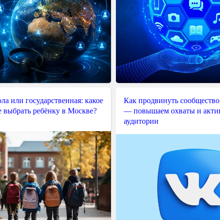
ла или государственная: какое
Как продвинуть сообщество
е выбрать ребёнку в Москве?
— повышаем охваты и акти
аудитории