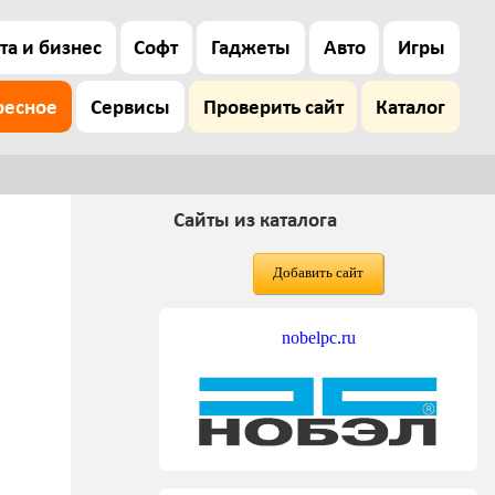
та и бизнес
Софт
Гаджеты
Авто
Игры
ресное
Сервисы
Проверить сайт
Каталог
Сайты из каталога
Добавить сайт
nobelpc.ru