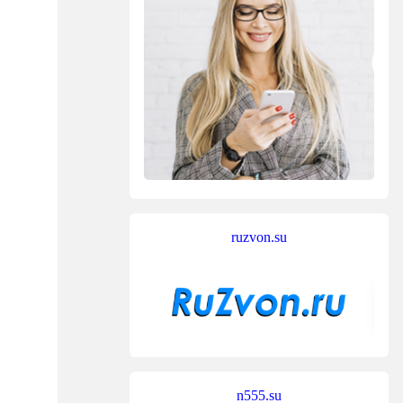
ruzvon.su
n555.su