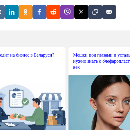
редит на бизнес в Беларуси?
Мешки под глазами и усталы
нужно знать о блефароплас
век