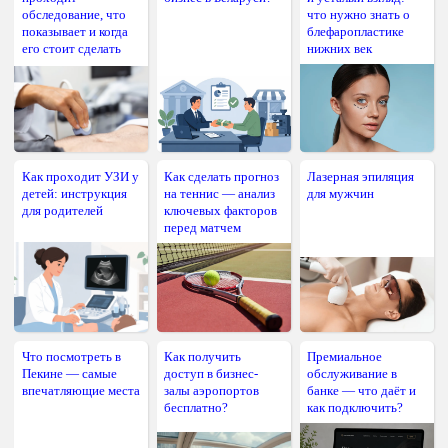
обследование, что
что нужно знать о
показывает и когда
блефаропластике
его стоит сделать
нижних век
Как проходит УЗИ у
Как сделать прогноз
Лазерная эпиляция
детей: инструкция
на теннис — анализ
для мужчин
для родителей
ключевых факторов
перед матчем
Что посмотреть в
Как получить
Премиальное
Пекине — самые
доступ в бизнес-
обслуживание в
впечатляющие места
залы аэропортов
банке — что даёт и
бесплатно?
как подключить?