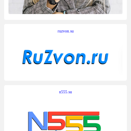
ruzvon.su
n555.su