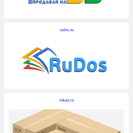
rudos.su
rekast.ru