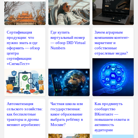
Сертификация
Где купить
Зачем аграрным
продукции: что
виртуальный номер
компаниям контент-
нужно знать и где
— обзор DID Virtual
маркетинг и
оформить — обзор
Numbers
собственные
центра
отраслевые медиа?
сертификации
«СигмаТест»
Автоматизация
Частная школа или
Как продвинуть
сельского хозяйства:
государственная:
сообщество
как беспилотные
какое образование
ВКонтакте —
тракторы и дроны
выбрать ребёнку в
повышаем охваты и
меняют агробизнес
Москве?
активность
аудитории