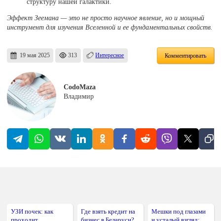
структуру нашей галактики.
Эффект Зеемана — это не просто научное явление, но и мощный
инструмент для изучения Вселенной и ее фундаментальных свойств.
19 мая 2025
313
Интересное
Комментировать
CodoMaza
Владимир
УЗИ почек: как
Где взять кредит на
Мешки под глазами
проходит
бизнес в Беларуси?
и усталый взгляд: