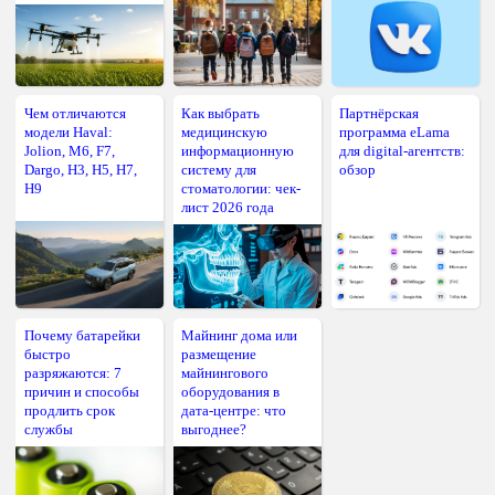
Чем отличаются
Как выбрать
Партнёрская
модели Haval:
медицинскую
программа eLama
Jolion, M6, F7,
информационную
для digital-агентств:
Dargo, H3, H5, H7,
систему для
обзор
H9
стоматологии: чек-
лист 2026 года
Почему батарейки
Майнинг дома или
быстро
размещение
разряжаются: 7
майнингового
причин и способы
оборудования в
продлить срок
дата-центре: что
службы
выгоднее?