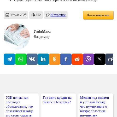
Существует более 7000 сортов яблок по всему миру!
19 мая 2025
442
Интересное
Комментировать
CodoMaza
Владимир
УЗИ почек: как
Где взять кредит на
Мешки под глазами
проходит
бизнес в Беларуси?
и усталый взгляд:
обследование, что
что нужно знать о
показывает и когда
блефаропластике
его стоит сделать
нижних век