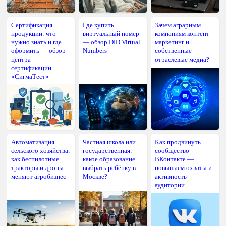
Сертификация
Где купить
Зачем аграрным
продукции: что
виртуальный номер
компаниям контент-
нужно знать и где
— обзор DID Virtual
маркетинг и
оформить — обзор
Numbers
собственные
центра
отраслевые медиа?
сертификации
«СигмаТест»
Автоматизация
Частная школа или
Как продвинуть
сельского хозяйства:
государственная:
сообщество
как беспилотные
какое образование
ВКонтакте —
тракторы и дроны
выбрать ребёнку в
повышаем охваты и
меняют агробизнес
Москве?
активность
аудитории