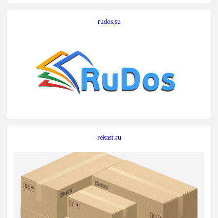
rudos.su
rekast.ru