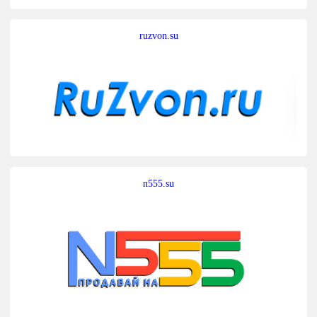
ruzvon.su
n555.su