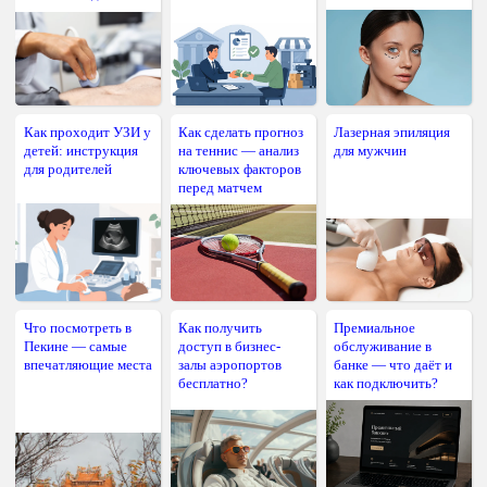
Как проходит УЗИ у
Как сделать прогноз
Лазерная эпиляция
детей: инструкция
на теннис — анализ
для мужчин
для родителей
ключевых факторов
перед матчем
Что посмотреть в
Как получить
Премиальное
Пекине — самые
доступ в бизнес-
обслуживание в
впечатляющие места
залы аэропортов
банке — что даёт и
бесплатно?
как подключить?