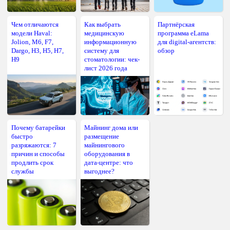
Чем отличаются
Как выбрать
Партнёрская
модели Haval:
медицинскую
программа eLama
Jolion, M6, F7,
информационную
для digital-агентств:
Dargo, H3, H5, H7,
систему для
обзор
H9
стоматологии: чек-
лист 2026 года
Почему батарейки
Майнинг дома или
быстро
размещение
разряжаются: 7
майнингового
причин и способы
оборудования в
продлить срок
дата-центре: что
службы
выгоднее?