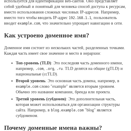
используется для идентификации веб-сайтов. Оно представляет
собой удобный и понятный для человека способ доступа к ресурсам,
вместо использования сложных числовых IP-адресов. Например,
вместо того чтобы вводить IP-адрес
, пользователь
192.168.1.1
вводит
, что значительно упрощает навигацию в сети.
example.com
Как устроено доменное имя?
Доменное имя состоит из нескольких частей, разделенных точками.
Каждая часть имеет свое значение и место в иерархии:
Топ-уровень (TLD)
: Это последняя часть доменного имени,
например,
,
,
. TLD делятся на общие (gTLD) и
.com
.org
.ru
национальные (ccTLD).
Второй уровень
: Это основная часть домена, например, в
слово "example" является вторым уровнем.
example.com
Обычно это название компании, бренда или проекта.
Третий уровень (субдомен)
: Это дополнительная часть,
которая может использоваться для организации структуры
сайта. Например, в
"blog" является
blog.example.com
субдоменом.
Почему доменные имена важны?