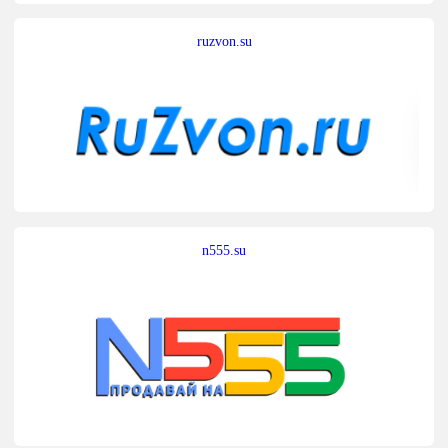
ruzvon.su
n555.su