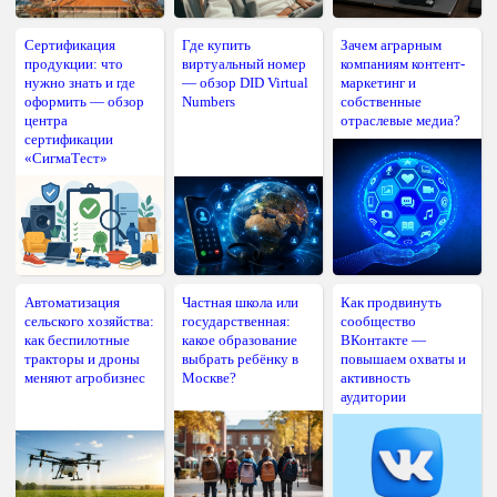
Сертификация
Где купить
Зачем аграрным
продукции: что
виртуальный номер
компаниям контент-
нужно знать и где
— обзор DID Virtual
маркетинг и
оформить — обзор
Numbers
собственные
центра
отраслевые медиа?
сертификации
«СигмаТест»
Автоматизация
Частная школа или
Как продвинуть
сельского хозяйства:
государственная:
сообщество
как беспилотные
какое образование
ВКонтакте —
тракторы и дроны
выбрать ребёнку в
повышаем охваты и
меняют агробизнес
Москве?
активность
аудитории