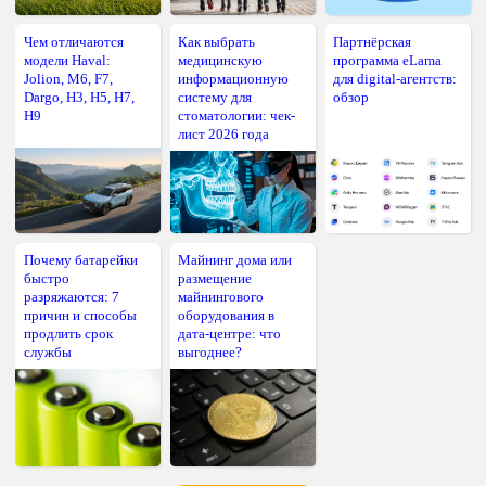
Чем отличаются
Как выбрать
Партнёрская
модели Haval:
медицинскую
программа eLama
Jolion, M6, F7,
информационную
для digital-агентств:
Dargo, H3, H5, H7,
систему для
обзор
H9
стоматологии: чек-
лист 2026 года
Почему батарейки
Майнинг дома или
быстро
размещение
разряжаются: 7
майнингового
причин и способы
оборудования в
продлить срок
дата-центре: что
службы
выгоднее?