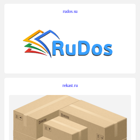
rudos.su
rekast.ru