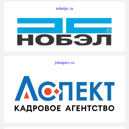
nobelpc.ru
jobaspect.ru