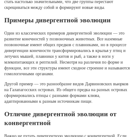
стать настолько значительными, что две группы перестают
скрещиваться между собой и формируют новые виды.
Примеры дивергентной эволюции
Один из классических примеров дивергентной эволюции — это
развитие конечностей у позвоночных животных. Все наземные
позвоночные имеют общих предков с плавниками, но в процессе
дивергенции конечности трансформировались в крылья у птиц и
летучих мышей, плавники у китов и рыб, а также в ноги у
млекопитающих и рептилий. Несмотря на различия по форме и
функции, все эти структуры имеют сходное строение и называются
гомологичными органами.
Другой пример — это разнообразие видов Дарвиновских вьюрков
на Галапагосских островах. Из общего предка на разных островах
сформировались птицы с разными формами клюва,
адаптированными к разным источникам пищи.
Отличие дивергентной эволюции от
конвергентной
Важно не путать дивергентную эволюцию с конвергентной. Если