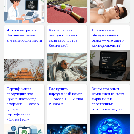
Что посмотреть в
Как получить
Премиальное
Пекине — самые
доступ в бизнес-
обслуживание в
впечатляющие места
залы аэропортов
банке — что даёт и
бесплатно?
как подключить?
Сертификация
Где купить
Зачем аграрным
продукции: что
виртуальный номер
компаниям контент-
нужно знать и где
— обзор DID Virtual
маркетинг и
оформить — обзор
Numbers
собственные
центра
отраслевые медиа?
сертификации
«СигмаТест»