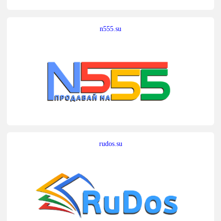
n555.su
rudos.su