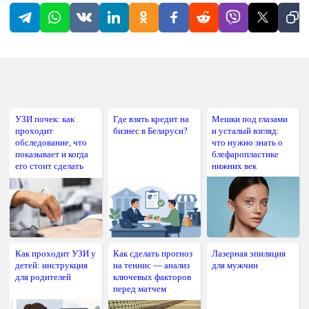
УЗИ почек: как
Где взять кредит на
Мешки под глазами
проходит
бизнес в Беларуси?
и усталый взгляд:
обследование, что
что нужно знать о
показывает и когда
блефаропластике
его стоит сделать
нижних век
Как проходит УЗИ у
Как сделать прогноз
Лазерная эпиляция
детей: инструкция
на теннис — анализ
для мужчин
для родителей
ключевых факторов
перед матчем