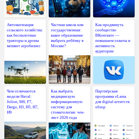
Автоматизация
Частная школа или
Как продвинуть
сельского хозяйства:
государственная:
сообщество
как беспилотные
какое образование
ВКонтакте —
тракторы и дроны
выбрать ребёнку в
повышаем охваты и
меняют агробизнес
Москве?
активность
аудитории
Чем отличаются
Как выбрать
Партнёрская
модели Haval:
медицинскую
программа eLama
Jolion, M6, F7,
информационную
для digital-агентств:
Dargo, H3, H5, H7,
систему для
обзор
H9
стоматологии: чек-
лист 2026 года