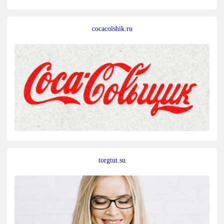
cocacolshik.ru
torgtut.su