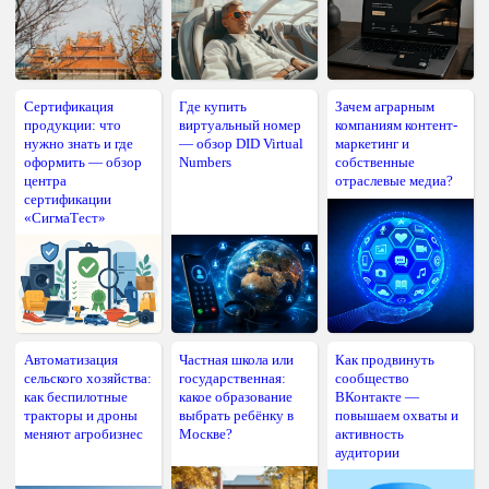
Сертификация
Где купить
Зачем аграрным
продукции: что
виртуальный номер
компаниям контент-
нужно знать и где
— обзор DID Virtual
маркетинг и
оформить — обзор
Numbers
собственные
центра
отраслевые медиа?
сертификации
«СигмаТест»
Автоматизация
Частная школа или
Как продвинуть
сельского хозяйства:
государственная:
сообщество
как беспилотные
какое образование
ВКонтакте —
тракторы и дроны
выбрать ребёнку в
повышаем охваты и
меняют агробизнес
Москве?
активность
аудитории