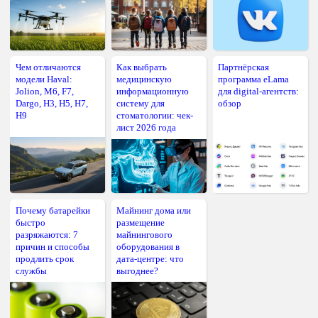
Чем отличаются
Как выбрать
Партнёрская
модели Haval:
медицинскую
программа eLama
Jolion, M6, F7,
информационную
для digital-агентств:
Dargo, H3, H5, H7,
систему для
обзор
H9
стоматологии: чек-
лист 2026 года
Почему батарейки
Майнинг дома или
быстро
размещение
разряжаются: 7
майнингового
причин и способы
оборудования в
продлить срок
дата-центре: что
службы
выгоднее?