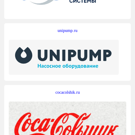
unipump.ru
cocacolshik.ru