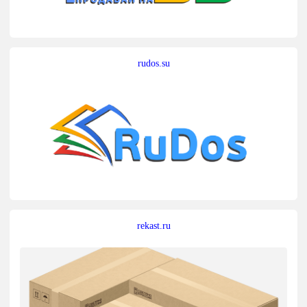
rudos.su
rekast.ru