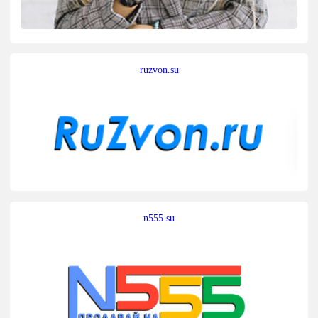
ruzvon.su
n555.su