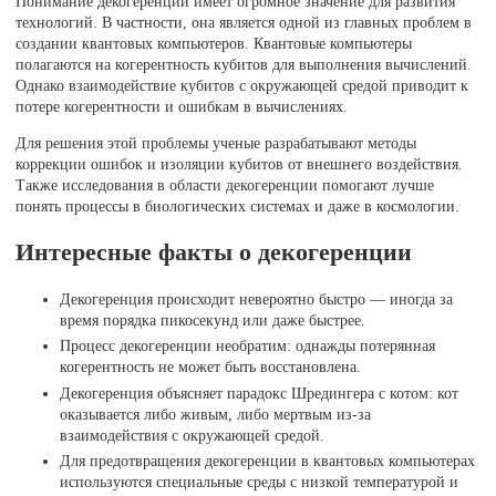
Понимание декогеренции имеет огромное значение для развития
технологий. В частности, она является одной из главных проблем в
создании квантовых компьютеров. Квантовые компьютеры
полагаются на когерентность кубитов для выполнения вычислений.
Однако взаимодействие кубитов с окружающей средой приводит к
потере когерентности и ошибкам в вычислениях.
Для решения этой проблемы ученые разрабатывают методы
коррекции ошибок и изоляции кубитов от внешнего воздействия.
Также исследования в области декогеренции помогают лучше
понять процессы в биологических системах и даже в космологии.
Интересные факты о декогеренции
Декогеренция происходит невероятно быстро — иногда за
время порядка пикосекунд или даже быстрее.
Процесс декогеренции необратим: однажды потерянная
когерентность не может быть восстановлена.
Декогеренция объясняет парадокс Шредингера с котом: кот
оказывается либо живым, либо мертвым из-за
взаимодействия с окружающей средой.
Для предотвращения декогеренции в квантовых компьютерах
используются специальные среды с низкой температурой и