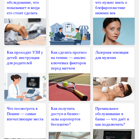
обследование, что
что нужно знать о
показывает и когда
блефаропластике
его стоит сделать
нижних век
Как проходит УЗИ у
Как сделать прогноз
Лазерная эпиляция
детей: инструкция
на теннис — анализ
для мужчин
для родителей
ключевых факторов
перед матчем
Что посмотреть в
Как получить
Премиальное
Пекине — самые
доступ в бизнес-
обслуживание в
впечатляющие места
залы аэропортов
банке — что даёт и
бесплатно?
как подключить?