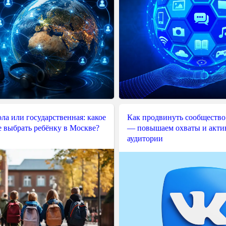
ла или государственная: какое
Как продвинуть сообщество
е выбрать ребёнку в Москве?
— повышаем охваты и акти
аудитории