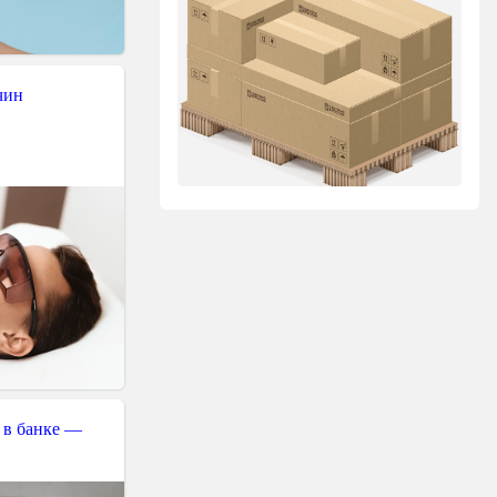
чин
 в банке —