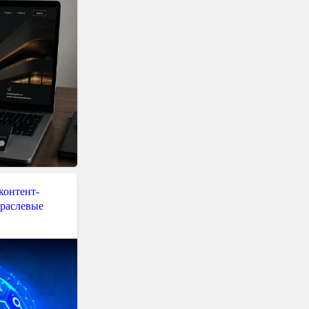
контент-
траслевые