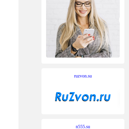
ruzvon.su
n555.su