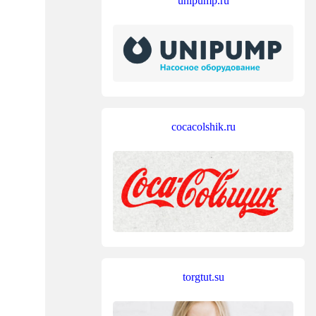
unipump.ru
cocacolshik.ru
torgtut.su