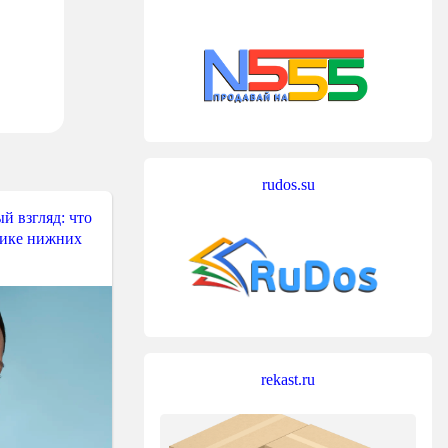
rudos.su
й взгляд: что
тике нижних
rekast.ru