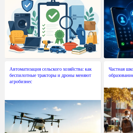
Автоматизация сельского хозяйства: как
Частная шко
беспилотные тракторы и дроны меняют
образовани
агробизнес