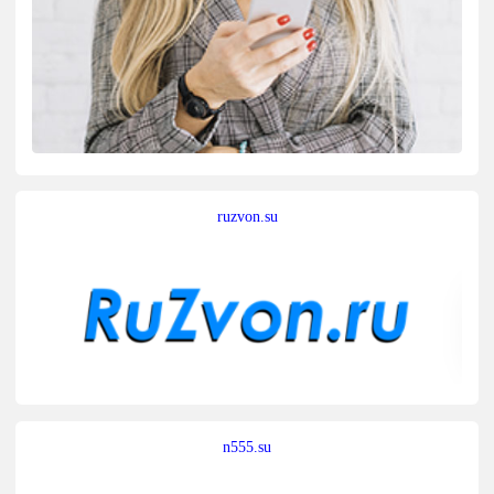
ruzvon.su
n555.su