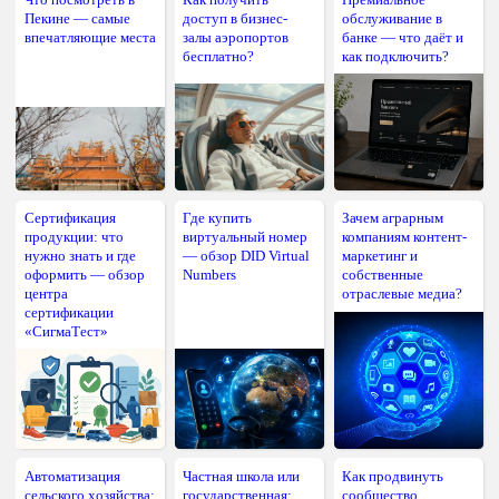
Пекине — самые
доступ в бизнес-
обслуживание в
впечатляющие места
залы аэропортов
банке — что даёт и
бесплатно?
как подключить?
Сертификация
Где купить
Зачем аграрным
продукции: что
виртуальный номер
компаниям контент-
нужно знать и где
— обзор DID Virtual
маркетинг и
оформить — обзор
Numbers
собственные
центра
отраслевые медиа?
сертификации
«СигмаТест»
Автоматизация
Частная школа или
Как продвинуть
сельского хозяйства:
государственная:
сообщество