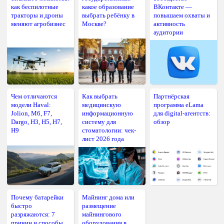
как беспилотные
какое образование
ВКонтакте —
тракторы и дроны
выбрать ребёнку в
повышаем охваты и
меняют агробизнес
Москве?
активность
аудитории
Чем отличаются
Как выбрать
Партнёрская
модели Haval:
медицинскую
программа eLama
Jolion, M6, F7,
информационную
для digital-агентств:
Dargo, H3, H5, H7,
систему для
обзор
H9
стоматологии: чек-
лист 2026 года
Почему батарейки
Майнинг дома или
быстро
размещение
разряжаются: 7
майнингового
причин и способы
оборудования в