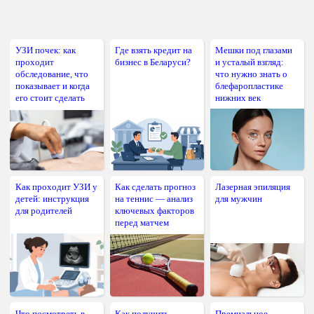
УЗИ почек: как
Где взять кредит на
Мешки под глазами
проходит
бизнес в Беларуси?
и усталый взгляд:
обследование, что
что нужно знать о
показывает и когда
блефаропластике
его стоит сделать
нижних век
Как проходит УЗИ у
Как сделать прогноз
Лазерная эпиляция
детей: инструкция
на теннис — анализ
для мужчин
для родителей
ключевых факторов
перед матчем
Что посмотреть в
Как получить
Премиальное