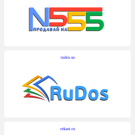
rudos.su
rekast.ru