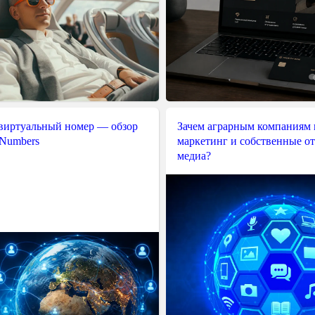
 виртуальный номер — обзор
Зачем аграрным компаниям 
 Numbers
маркетинг и собственные о
медиа?