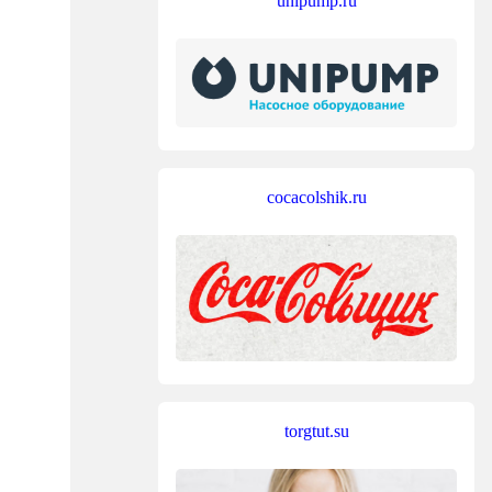
unipump.ru
cocacolshik.ru
torgtut.su