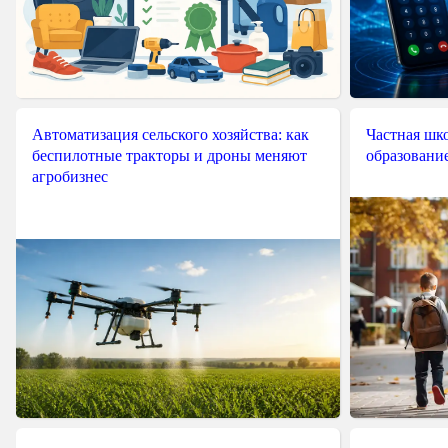
Автоматизация сельского хозяйства: как
Частная шко
беспилотные тракторы и дроны меняют
образовани
агробизнес