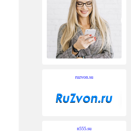
ruzvon.su
n555.su