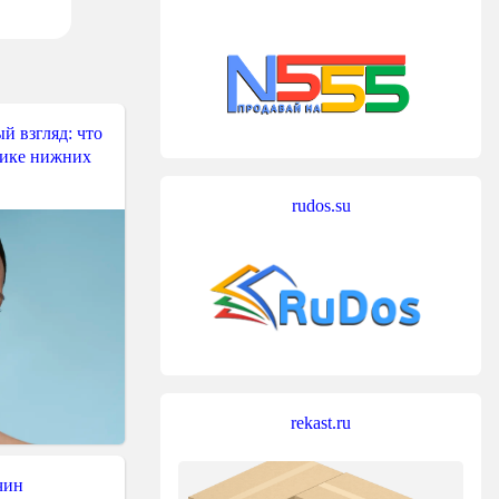
й взгляд: что
тике нижних
rudos.su
rekast.ru
чин