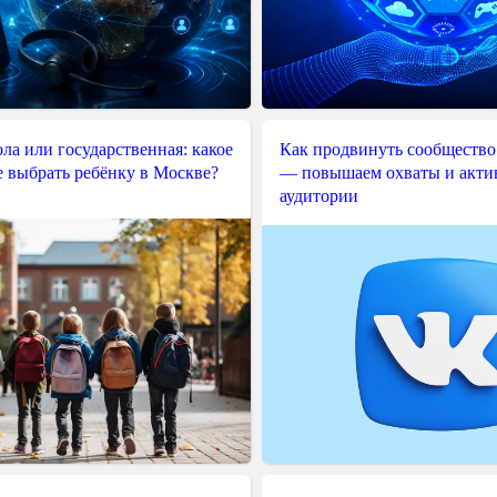
ла или государственная: какое
Как продвинуть сообщество
е выбрать ребёнку в Москве?
— повышаем охваты и акти
аудитории