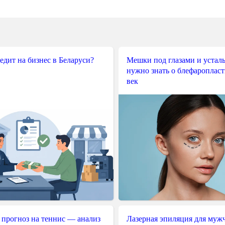
редит на бизнес в Беларуси?
Мешки под глазами и усталы
нужно знать о блефароплас
век
 прогноз на теннис — анализ
Лазерная эпиляция для муж