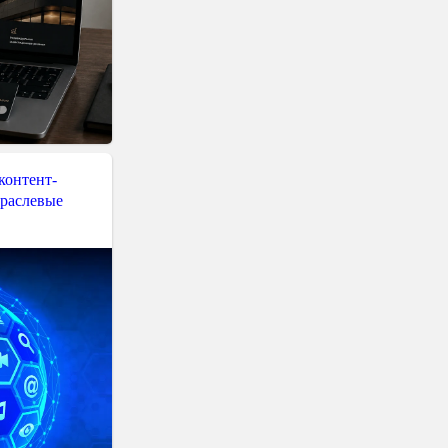
контент-
траслевые