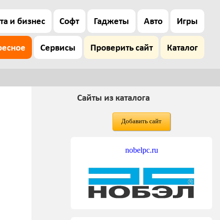
та и бизнес
Софт
Гаджеты
Авто
Игры
ресное
Сервисы
Проверить сайт
Каталог
Сайты из каталога
Добавить сайт
nobelpc.ru