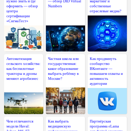
нужно знать и где
— обзор DID Virtual
маркетинг и
оформить — обзор
Numbers
собственные
центра
отраслевые медиа?
сертификации
«СигмаТест»
Автоматизация
Частная школа или
Как продвинуть
сельского хозяйства:
государственная:
сообщество
как беспилотные
какое образование
ВКонтакте —
тракторы и дроны
выбрать ребёнку в
повышаем охваты и
меняют агробизнес
Москве?
активность
аудитории
Чем отличаются
Как выбрать
Партнёрская
модели Haval:
медицинскую
программа eLama