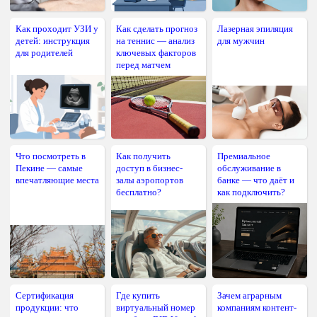
Как проходит УЗИ у
Как сделать прогноз
Лазерная эпиляция
детей: инструкция
на теннис — анализ
для мужчин
для родителей
ключевых факторов
перед матчем
Что посмотреть в
Как получить
Премиальное
Пекине — самые
доступ в бизнес-
обслуживание в
впечатляющие места
залы аэропортов
банке — что даёт и
бесплатно?
как подключить?
Сертификация
Где купить
Зачем аграрным
продукции: что
виртуальный номер
компаниям контент-