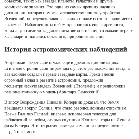
объектов, таких как звезды, планеты, галактики и другие
космические явления. Это одна из самых древних научных
дисциплин, которая помогла человечеству понять устройство
Вселенной, определить законы физики и даже осознать наше место
в космосе. Наблюдения за небом проводились еще в древности,
когда люди следили за движением звезд и планет, создавали первые
календари и пытались объяснить природные явления.
История астрономических наблюдений
Астрономия берет свое начало еще в древних цивилизациях.
Египтяне строили свои пирамиды с учетом расположения звезд, а
вавилоняне создали первые звездные карты. Греки внесли
огромный вклад в развитие астрономии, предложив
геоцентрическую модель Вселенной (Птолемей) и предположив
гелиоцентрическую модель (Аристарх Самосский).
В эпоху Возрождения Николай Коперник доказал, что Земля
вращается вокруг Солнца, что стало революционным открытием.
Позже Галилео Галилей впервые использовал телескоп для
наблюдений за небом, открыв спутники Юпитера, горы на Луне и
фазы Венеры. Эти открытия навсегда изменили представление
людей о космосе.