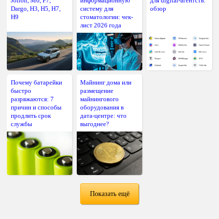
Jolion, M6, F7,
информационную
для digital-агентств:
Dargo, H3, H5, H7,
систему для
обзор
H9
стоматологии: чек-
лист 2026 года
Почему батарейки
Майнинг дома или
быстро
размещение
разряжаются: 7
майнингового
причин и способы
оборудования в
продлить срок
дата-центре: что
службы
выгоднее?
Показать ещё