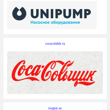
cocacolshik.ru
torgtut.su