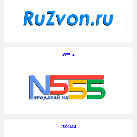
n555.su
rudos.su