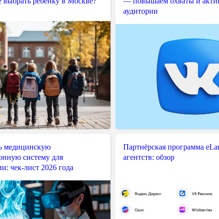
е выбрать ребёнку в Москве?
— повышаем охваты и акти
аудитории
ь медицинскую
Партнёрская программа eLama
нную систему для
агентств: обзор
и: чек-лист 2026 года