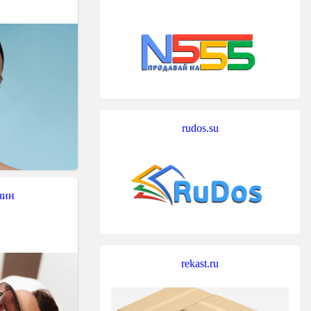
rudos.su
чин
rekast.ru