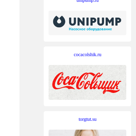
unipump.ru
cocacolshik.ru
torgtut.su