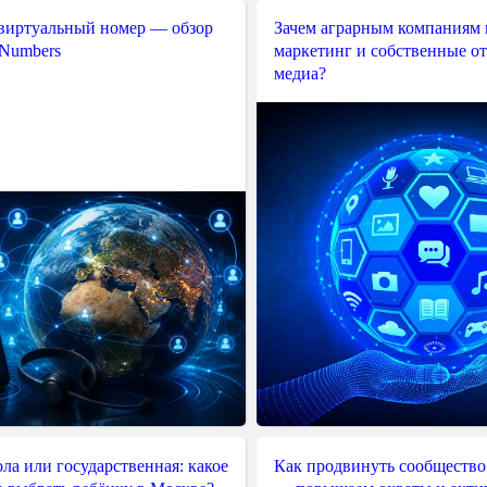
 виртуальный номер — обзор
Зачем аграрным компаниям 
 Numbers
маркетинг и собственные о
медиа?
ла или государственная: какое
Как продвинуть сообщество