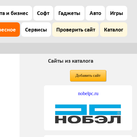
та и бизнес
Софт
Гаджеты
Авто
Игры
ресное
Сервисы
Проверить сайт
Каталог
Сайты из каталога
Добавить сайт
nobelpc.ru