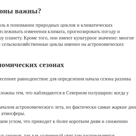
зоны важны?
оль в понимании природных циклов и климатических
слеживать изменения климата, прогнозировать погоду и
у планету. Кроме того, они имеют культурное значение: многие
и сельскохозяйственные циклы именно на астрономических
номических сезонах
есеннее равноденствие для определения начала сезона разлива
ожны тем, что наблюдаются в Северном полушарии: когда у
началом астрономического лета, но фактически самые жаркие дни
а атмосферы.
шим углом, что приводит к более коротким дням и снижению
х сезонов, так как солнечный свет там распределяется