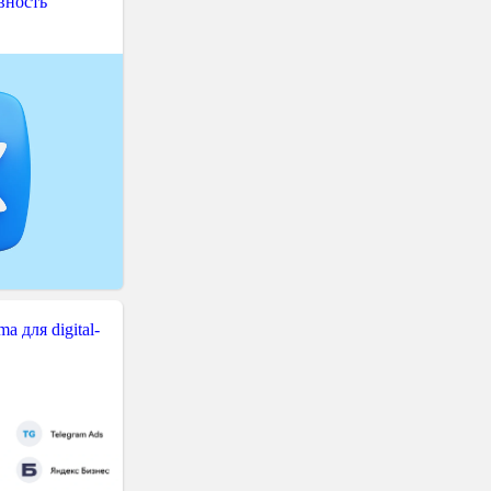
вность
 для digital-