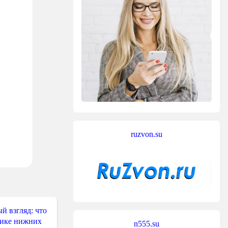
ruzvon.su
й взгляд: что
тике нижних
n555.su