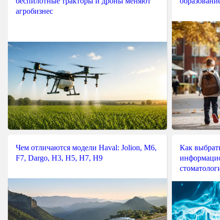
беспилотные тракторы и дроны меняют
образовани
агробизнес
Чем отличаются модели Haval: Jolion, M6,
Как выбрат
F7, Dargo, H3, H5, H7, H9
информацио
стоматологи