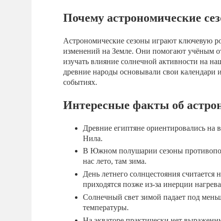
Почему астрономические се
Астрономические сезоны играют ключевую р
изменений на Земле. Они помогают учёным от
изучать влияние солнечной активности на наш
древние народы основывали свои календари 
событиях.
Интересные факты об астро
Древние египтяне ориентировались на в
Нила.
В Южном полушарии сезоны противопол
нас лето, там зима.
День летнего солнцестояния считается 
приходятся позже из-за инерции нагрев
Солнечный свет зимой падает под мень
температуры.
На экваторе практически нет выраженны