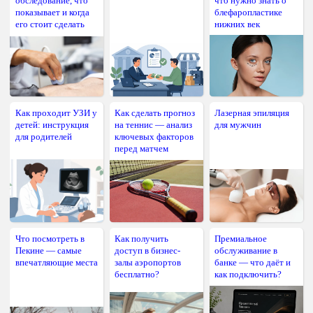
обследование, что
что нужно знать о
показывает и когда
блефаропластике
его стоит сделать
нижних век
Как проходит УЗИ у
Как сделать прогноз
Лазерная эпиляция
детей: инструкция
на теннис — анализ
для мужчин
для родителей
ключевых факторов
перед матчем
Что посмотреть в
Как получить
Премиальное
Пекине — самые
доступ в бизнес-
обслуживание в
впечатляющие места
залы аэропортов
банке — что даёт и
бесплатно?
как подключить?