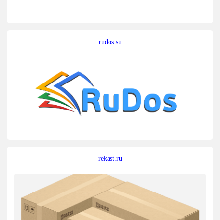
rudos.su
rekast.ru