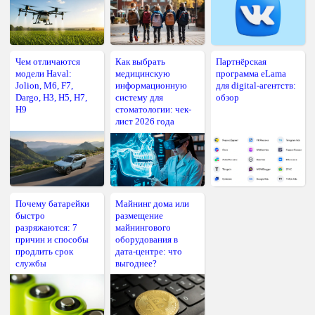
Чем отличаются
Как выбрать
Партнёрская
модели Haval:
медицинскую
программа eLama
Jolion, M6, F7,
информационную
для digital-агентств:
Dargo, H3, H5, H7,
систему для
обзор
H9
стоматологии: чек-
лист 2026 года
Почему батарейки
Майнинг дома или
быстро
размещение
разряжаются: 7
майнингового
причин и способы
оборудования в
продлить срок
дата-центре: что
службы
выгоднее?