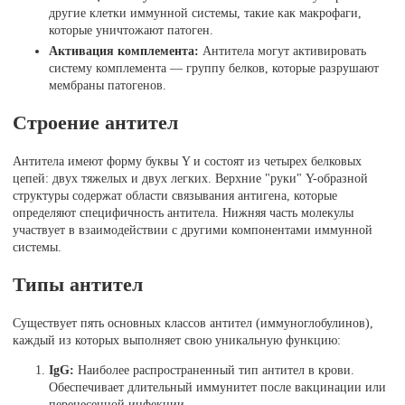
другие клетки иммунной системы, такие как макрофаги,
которые уничтожают патоген.
Активация комплемента:
Антитела могут активировать
систему комплемента — группу белков, которые разрушают
мембраны патогенов.
Строение антител
Антитела имеют форму буквы Y и состоят из четырех белковых
цепей: двух тяжелых и двух легких. Верхние "руки" Y-образной
структуры содержат области связывания антигена, которые
определяют специфичность антитела. Нижняя часть молекулы
участвует в взаимодействии с другими компонентами иммунной
системы.
Типы антител
Существует пять основных классов антител (иммуноглобулинов),
каждый из которых выполняет свою уникальную функцию:
IgG:
Наиболее распространенный тип антител в крови.
Обеспечивает длительный иммунитет после вакцинации или
перенесенной инфекции.