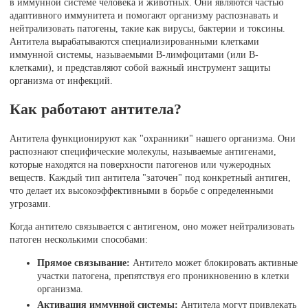
в иммунной системе человека и животных. Они являются частью
адаптивного иммунитета и помогают организму распознавать и
нейтрализовать патогены, такие как вирусы, бактерии и токсины.
Антитела вырабатываются специализированными клетками
иммунной системы, называемыми В-лимфоцитами (или В-
клетками), и представляют собой важный инструмент защиты
организма от инфекций.
Как работают антитела?
Антитела функционируют как "охранники" нашего организма. Они
распознают специфические молекулы, называемые антигенами,
которые находятся на поверхности патогенов или чужеродных
веществ. Каждый тип антитела "заточен" под конкретный антиген,
что делает их высокоэффективными в борьбе с определенными
угрозами.
Когда антитело связывается с антигеном, оно может нейтрализовать
патоген несколькими способами:
Прямое связывание:
Антитело может блокировать активные
участки патогена, препятствуя его проникновению в клетки
организма.
Активация иммунной системы:
Антитела могут привлекать