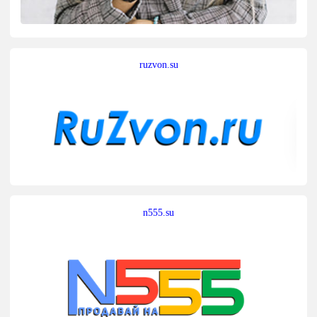
ruzvon.su
n555.su