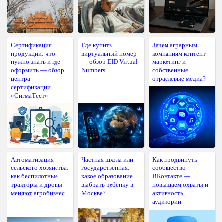
Сертификация
Где купить
Зачем аграрным
продукции: что
виртуальный номер
компаниям контент-
нужно знать и где
— обзор DID Virtual
маркетинг и
оформить — обзор
Numbers
собственные
центра
отраслевые медиа?
сертификации
«СигмаТест»
Автоматизация
Частная школа или
Как продвинуть
сельского хозяйства:
государственная:
сообщество
как беспилотные
какое образование
ВКонтакте —
тракторы и дроны
выбрать ребёнку в
повышаем охваты и
меняют агробизнес
Москве?
активность
аудитории