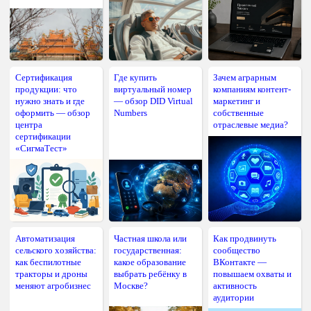
Сертификация
Где купить
Зачем аграрным
продукции: что
виртуальный номер
компаниям контент-
нужно знать и где
— обзор DID Virtual
маркетинг и
оформить — обзор
Numbers
собственные
центра
отраслевые медиа?
сертификации
«СигмаТест»
Автоматизация
Частная школа или
Как продвинуть
сельского хозяйства:
государственная:
сообщество
как беспилотные
какое образование
ВКонтакте —
тракторы и дроны
выбрать ребёнку в
повышаем охваты и
меняют агробизнес
Москве?
активность
аудитории