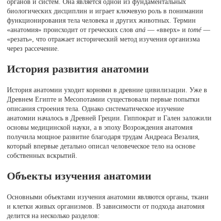
органов и систем. Она является одной из фундаментальных
биологических дисциплин и играет ключевую роль в понимании
функционирования тела человека и других животных. Термин
«анатомия» происходит от греческих слов
aná
— «вверх» и
tomé
—
«резать», что отражает исторический метод изучения организма
через рассечение.
История развития анатомии
История анатомии уходит корнями в древние цивилизации. Уже в
Древнем Египте и Месопотамии существовали первые попытки
описания строения тела. Однако систематическое изучение
анатомии началось в Древней Греции. Гиппократ и Гален заложили
основы медицинской науки, а в эпоху Возрождения анатомия
получила мощное развитие благодаря трудам Андреаса Везалия,
который впервые детально описал человеческое тело на основе
собственных вскрытий.
Объекты изучения анатомии
Основными объектами изучения анатомии являются органы, ткани
и клетки живых организмов. В зависимости от подхода анатомия
делится на несколько разделов: