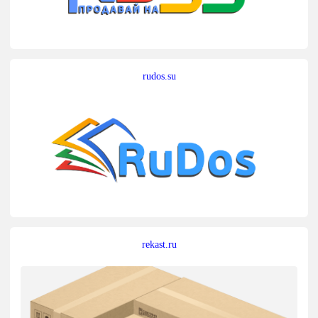
rudos.su
rekast.ru