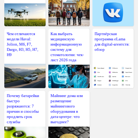
Чем отличаются
Как выбрать
Партнёрская
модели Haval:
медицинскую
программа eLama
Jolion, M6, F7,
информационную
для digital-агентств:
Dargo, H3, H5, H7,
систему для
обзор
H9
стоматологии: чек-
лист 2026 года
Почему батарейки
Майнинг дома или
быстро
размещение
разряжаются: 7
майнингового
причин и способы
оборудования в
продлить срок
дата-центре: что
службы
выгоднее?