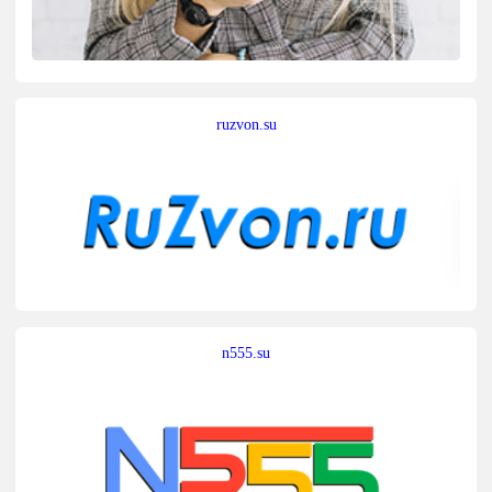
ruzvon.su
n555.su