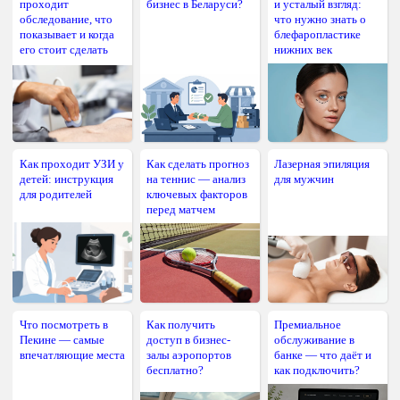
проходит
бизнес в Беларуси?
и усталый взгляд:
обследование, что
что нужно знать о
показывает и когда
блефаропластике
его стоит сделать
нижних век
Как проходит УЗИ у
Как сделать прогноз
Лазерная эпиляция
детей: инструкция
на теннис — анализ
для мужчин
для родителей
ключевых факторов
перед матчем
Что посмотреть в
Как получить
Премиальное
Пекине — самые
доступ в бизнес-
обслуживание в
впечатляющие места
залы аэропортов
банке — что даёт и
бесплатно?
как подключить?