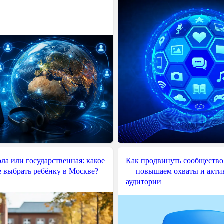
ла или государственная: какое
Как продвинуть сообщество
е выбрать ребёнку в Москве?
— повышаем охваты и акти
аудитории