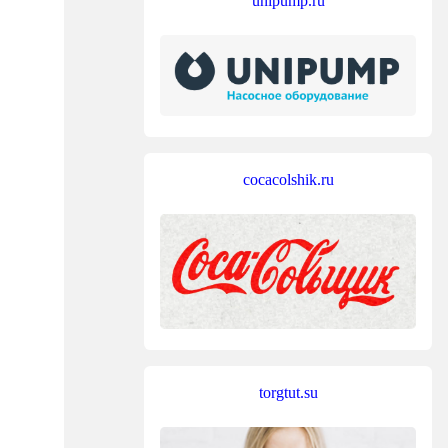
unipump.ru
cocacolshik.ru
torgtut.su