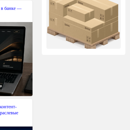
 в банке —
контент-
траслевые