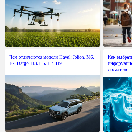
Чем отличаются модели Haval: Jolion, M6,
Как выбрат
F7, Dargo, H3, H5, H7, H9
информацио
стоматологи