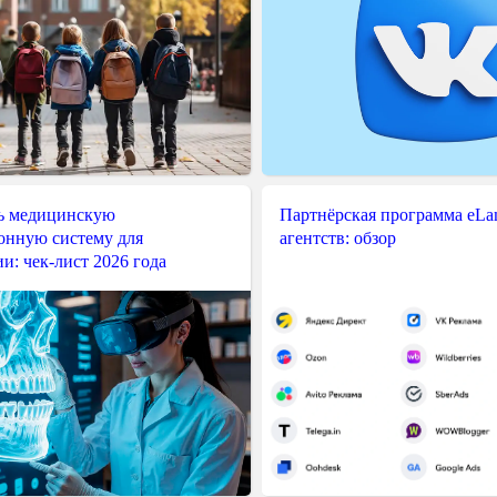
ь медицинскую
Партнёрская программа eLama
нную систему для
агентств: обзор
и: чек-лист 2026 года