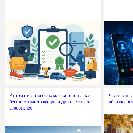
Автоматизация сельского хозяйства: как
Частная шко
беспилотные тракторы и дроны меняют
образовани
агробизнес