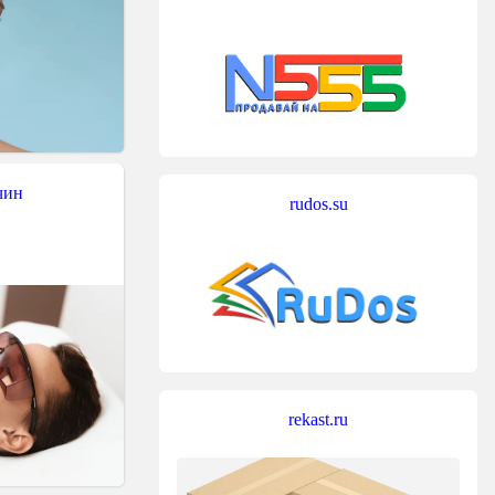
чин
rudos.su
rekast.ru