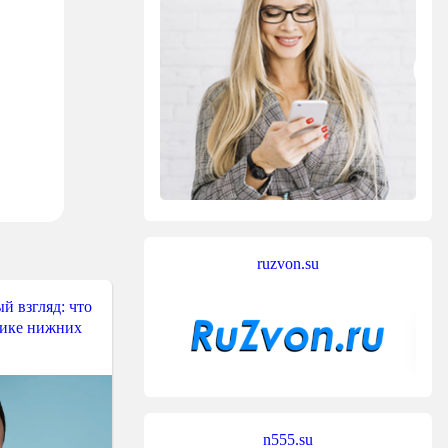
ruzvon.su
й взгляд: что
тике нижних
n555.su