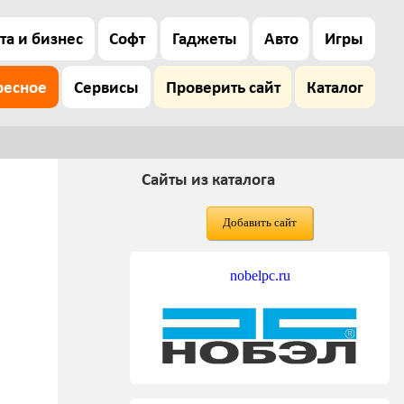
та и бизнес
Софт
Гаджеты
Авто
Игры
ресное
Сервисы
Проверить сайт
Каталог
Сайты из каталога
Добавить сайт
nobelpc.ru