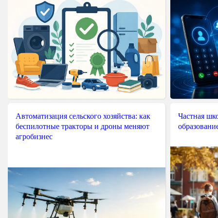
Автоматизация сельского хозяйства: как
Частная шко
беспилотные тракторы и дроны меняют
образовани
агробизнес