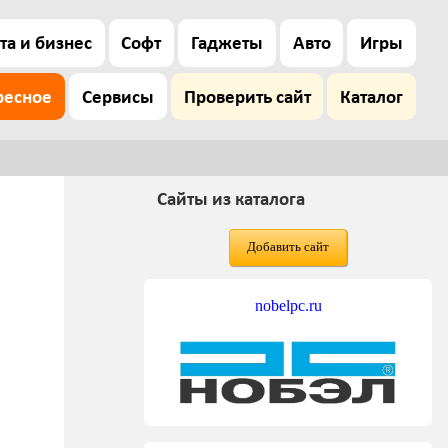
та и бизнес
Софт
Гаджеты
Авто
Игры
ресное
Сервисы
Проверить сайт
Каталог
Сайты из каталога
Добавить сайт
nobelpc.ru