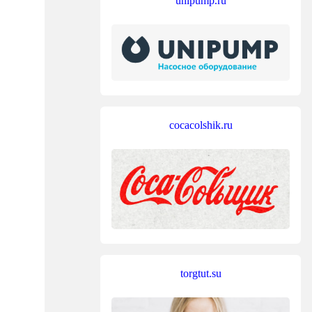
unipump.ru
cocacolshik.ru
torgtut.su