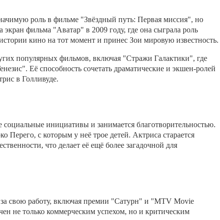
начимую роль в фильме "Звёздный путь: Первая миссия", но
 экран фильма "Аватар" в 2009 году, где она сыграла роль
истории кино на тот момент и принес Зои мировую известность.
ругих популярных фильмов, включая "Стражи Галактики", где
енезис". Её способность сочетать драматические и экшен-ролей
трис в Голливуде.
е социальные инициативы и занимается благотворительностью.
 Перего, с которым у неё трое детей. Актриса старается
ственности, что делает её ещё более загадочной для
за свою работу, включая премии "Сатурн" и "MTV Movie
чен не только коммерческим успехом, но и критическим