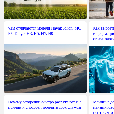
Чем отличаются модели Haval: Jolion, M6,
Как выбрат
F7, Dargo, H3, H5, H7, H9
информацио
стоматологи
Почему батарейки быстро разряжаются: 7
Майнинг до
причин и способы продлить срок службы
майнингово
центре: что