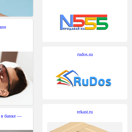
чин
rudos.su
rekast.ru
 в банке —