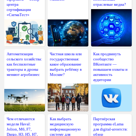
центра
отраслевые медиа?
сертификации
«СигмаТест»
Автоматизация
Частная школа или
Как продвинуть
сельского хозяйства:
государственная:
сообщество
как беспилотные
какое образование
ВКонтакте —
тракторы и дроны
выбрать ребёнку в
повышаем охваты и
меняют агробизнес
Москве?
активность
аудитории
Чем отличаются
Как выбрать
Партнёрская
модели Haval:
медицинскую
программа eLama
Jolion, M6, F7,
информационную
для digital-агентств:
Dargo, H3, H5, H7,
систему для
обзор