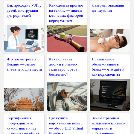
Как проходит УЗИ у
Как сделать прогноз
Лазерная эпиляция
детей: инструкция
на теннис — анализ
для мужчин
для родителей
ключевых факторов
перед матчем
Что посмотреть в
Как получить
Премиальное
Пекине — самые
доступ в бизнес-
обслуживание в
впечатляющие места
залы аэропортов
банке — что даёт и
бесплатно?
как подключить?
Сертификация
Где купить
Зачем аграрным
продукции: что
виртуальный номер
компаниям контент-
нужно знать и где
— обзор DID Virtual
маркетинг и
оформить — обзор
Numbers
собственные