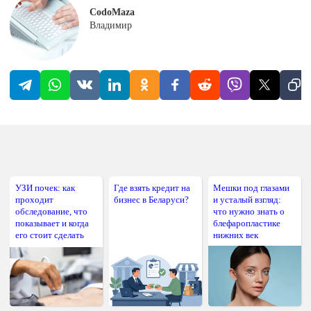
CodoMaza
Владимир
УЗИ почек: как
Где взять кредит на
Мешки под глазами
проходит
бизнес в Беларуси?
и усталый взгляд:
обследование, что
что нужно знать о
показывает и когда
блефаропластике
его стоит сделать
нижних век