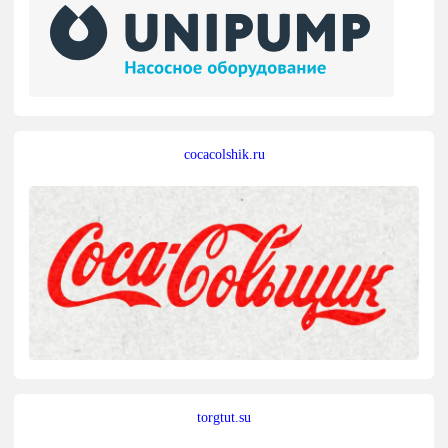
cocacolshik.ru
torgtut.su