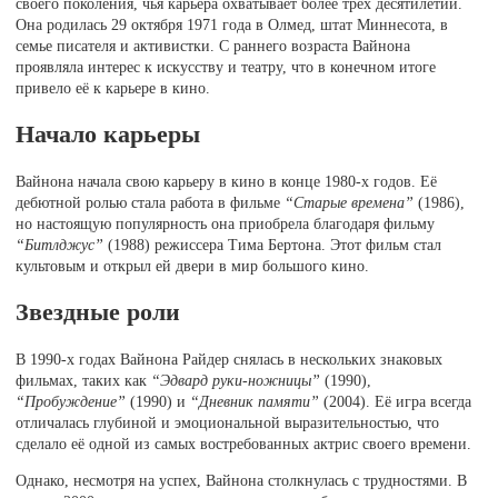
своего поколения, чья карьера охватывает более трех десятилетий.
Она родилась 29 октября 1971 года в Олмед, штат Миннесота, в
семье писателя и активистки. С раннего возраста Вайнона
проявляла интерес к искусству и театру, что в конечном итоге
привело её к карьере в кино.
Начало карьеры
Вайнона начала свою карьеру в кино в конце 1980-х годов. Её
дебютной ролью стала работа в фильме
“Старые времена”
(1986),
но настоящую популярность она приобрела благодаря фильму
“Битлджус”
(1988) режиссера Тима Бертона. Этот фильм стал
культовым и открыл ей двери в мир большого кино.
Звездные роли
В 1990-х годах Вайнона Райдер снялась в нескольких знаковых
фильмах, таких как
“Эдвард руки-ножницы”
(1990),
“Пробуждение”
(1990) и
“Дневник памяти”
(2004). Её игра всегда
отличалась глубиной и эмоциональной выразительностью, что
сделало её одной из самых востребованных актрис своего времени.
Однако, несмотря на успех, Вайнона столкнулась с трудностями. В