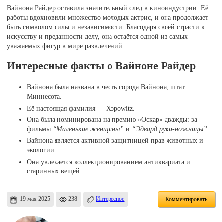
Вайнона Райдер оставила значительный след в киноиндустрии. Её
работы вдохновили множество молодых актрис, и она продолжает
быть символом силы и независимости. Благодаря своей страсти к
искусству и преданности делу, она остаётся одной из самых
уважаемых фигур в мире развлечений.
Интересные факты о Вайноне Райдер
Вайнона была названа в честь города Вайнона, штат
Миннесота.
Её настоящая фамилия — Хорowitz.
Она была номинирована на премию «Оскар» дважды: за
фильмы
“Маленькие женщины”
и
“Эдвард руки-ножницы”
.
Вайнона является активной защитницей прав животных и
экологии.
Она увлекается коллекционированием антиквариата и
старинных вещей.
19 мая 2025
238
Интересное
Комментировать