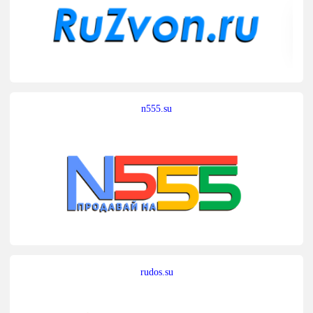
n555.su
rudos.su