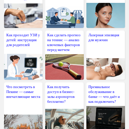
Как проходит УЗИ у
Как сделать прогноз
Лазерная эпиляция
детей: инструкция
на теннис — анализ
для мужчин
для родителей
ключевых факторов
перед матчем
Что посмотреть в
Как получить
Премиальное
Пекине — самые
доступ в бизнес-
обслуживание в
впечатляющие места
залы аэропортов
банке — что даёт и
бесплатно?
как подключить?