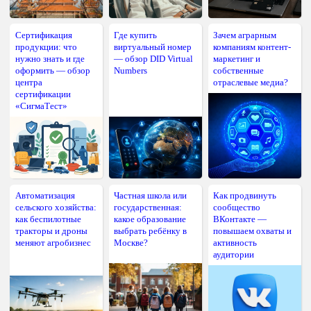
Сертификация
Где купить
Зачем аграрным
продукции: что
виртуальный номер
компаниям контент-
нужно знать и где
— обзор DID Virtual
маркетинг и
оформить — обзор
Numbers
собственные
центра
отраслевые медиа?
сертификации
«СигмаТест»
Автоматизация
Частная школа или
Как продвинуть
сельского хозяйства:
государственная:
сообщество
как беспилотные
какое образование
ВКонтакте —
тракторы и дроны
выбрать ребёнку в
повышаем охваты и
меняют агробизнес
Москве?
активность
аудитории