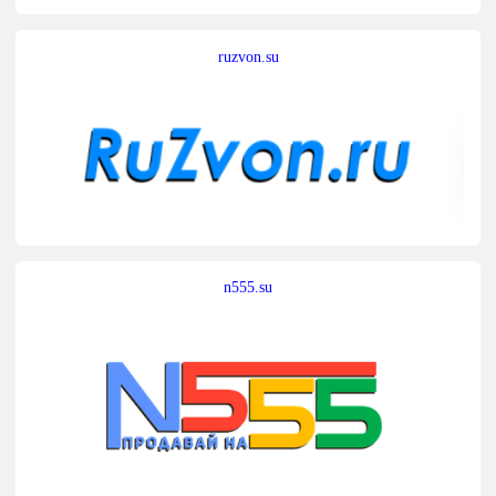
ruzvon.su
n555.su