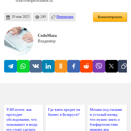
благотворительность.
19 мая 2025
249
Интересное
Комментировать
CodoMaza
Владимир
УЗИ почек: как
Где взять кредит на
Мешки под глазами
проходит
бизнес в Беларуси?
и усталый взгляд:
обследование, что
что нужно знать о
показывает и когда
блефаропластике
его стоит сделать
нижних век