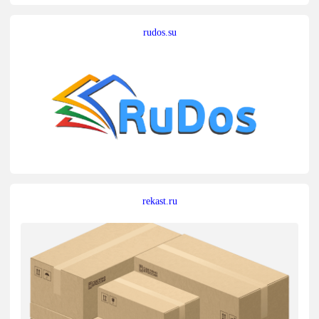
rudos.su
rekast.ru