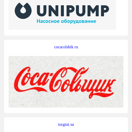
cocacolshik.ru
torgtut.su