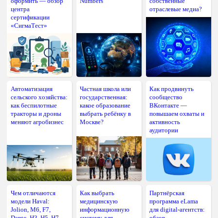
оформить — обзор
Numbers
собственные
центра
отраслевые медиа?
сертификации
«СигмаТест»
Автоматизация
Частная школа или
Как продвинуть
сельского хозяйства:
государственная:
сообщество
как беспилотные
какое образование
ВКонтакте —
тракторы и дроны
выбрать ребёнку в
повышаем охваты и
меняют агробизнес
Москве?
активность
аудитории
Чем отличаются
Как выбрать
Партнёрская
модели Haval:
медицинскую
программа eLama
Jolion, M6, F7,
информационную
для digital-агентств:
Dargo, H3, H5, H7,
систему для
обзор