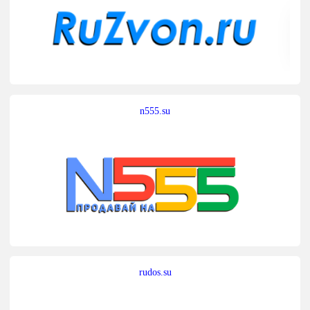
n555.su
rudos.su