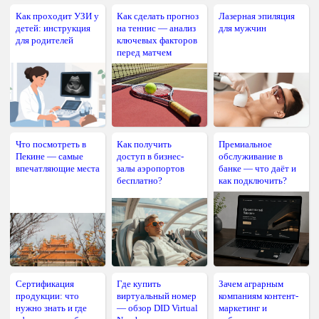
Как проходит УЗИ у
Как сделать прогноз
Лазерная эпиляция
детей: инструкция
на теннис — анализ
для мужчин
для родителей
ключевых факторов
перед матчем
Что посмотреть в
Как получить
Премиальное
Пекине — самые
доступ в бизнес-
обслуживание в
впечатляющие места
залы аэропортов
банке — что даёт и
бесплатно?
как подключить?
Сертификация
Где купить
Зачем аграрным
продукции: что
виртуальный номер
компаниям контент-
нужно знать и где
— обзор DID Virtual
маркетинг и