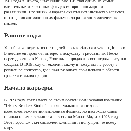
1901 года в Чикаго, штат Иллинойс. Он стал одним из самых
влиятельных и известных фигур в истории анимации и
развлечений. Его жизнь и карьера охватывают множество аспектов,
от создания анимационных фильмов до развития тематических
парков.
Ранние годы
Уолт был четвертым из пяти детей в семье Элиаса и Флоры Диснеев.
В детстве он проявлял интерес к искусству и рисованию. После
переезда семьи в Канзас, Уолт начал продавать свои первые рисунки
соседям. В 1919 году он окончил школу и поступил на работу в
рекламное агентство, где начал развивать свои навыки в области
графики и иллюстрации.
Начало карьеры
В 1923 году Уолт вместе со своим братом Роем основал компанию
"Disney Brothers Studio". Первоначально они создавали
короткометражные анимационные фильмы, но настоящая слава
пришла к ним с созданием персонажа Микки Мауса в 1928 году.
Этот персонаж стал символом компании и популярен по всему
миру.