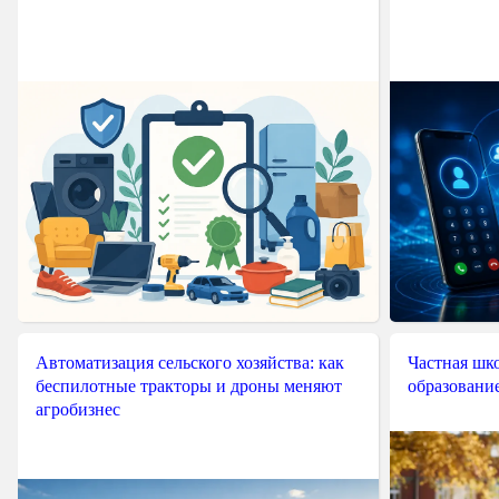
Автоматизация сельского хозяйства: как
Частная шко
беспилотные тракторы и дроны меняют
образовани
агробизнес