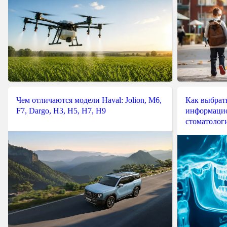
Чем отличаются модели Haval: Jolion, M6,
Как выбрат
F7, Dargo, H3, H5, H7, H9
информацио
стоматологи