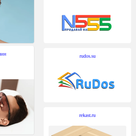
чин
rudos.su
rekast.ru