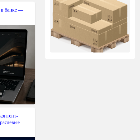
 в банке —
контент-
траслевые