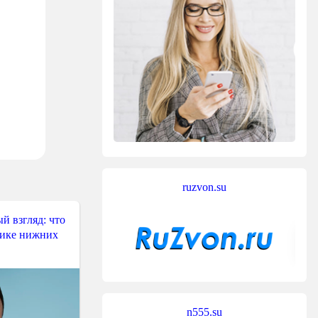
ruzvon.su
й взгляд: что
тике нижних
n555.su