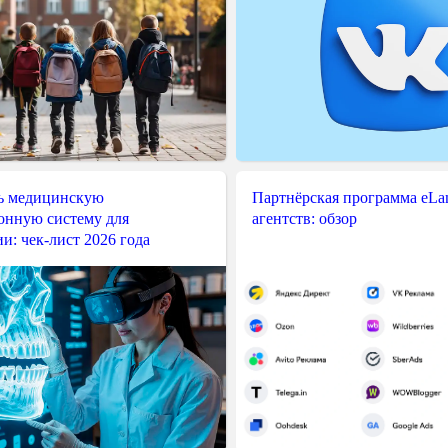
ь медицинскую
Партнёрская программа eLama
нную систему для
агентств: обзор
и: чек-лист 2026 года