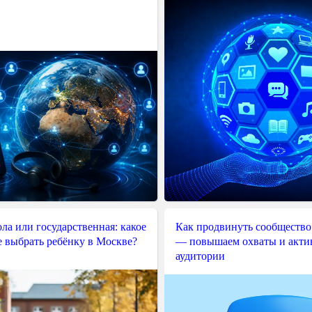
ла или государственная: какое
Как продвинуть сообщество
е выбрать ребёнку в Москве?
— повышаем охваты и акти
аудитории