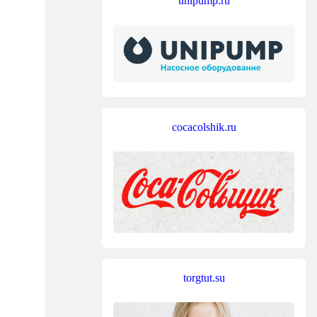
unipump.ru
cocacolshik.ru
torgtut.su