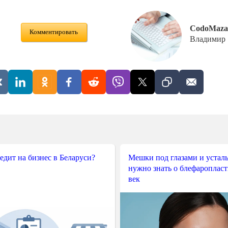
CodoMaza
Комментировать
Владимир
редит на бизнес в Беларуси?
Мешки под глазами и усталы
нужно знать о блефароплас
век