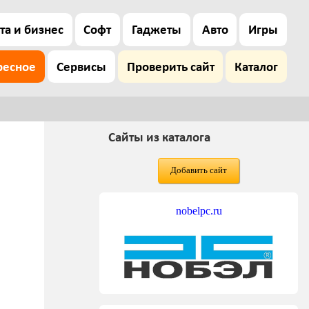
та и бизнес
Софт
Гаджеты
Авто
Игры
ресное
Сервисы
Проверить сайт
Каталог
Сайты из каталога
Добавить сайт
nobelpc.ru