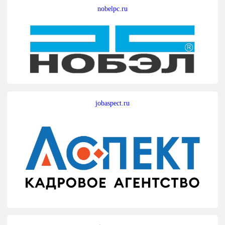
nobelpc.ru
jobaspect.ru