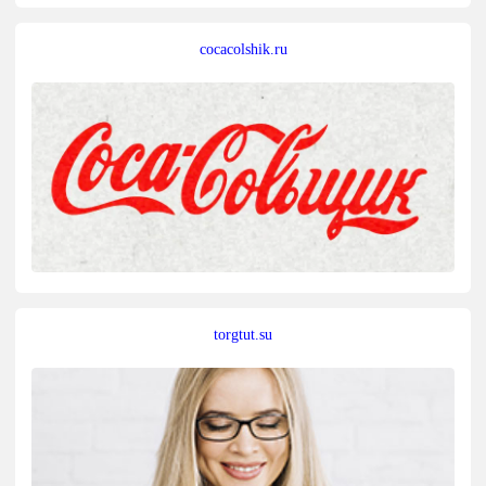
cocacolshik.ru
torgtut.su