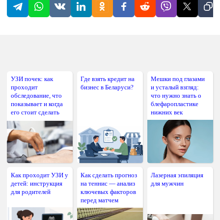
УЗИ почек: как
Где взять кредит на
Мешки под глазами
проходит
бизнес в Беларуси?
и усталый взгляд:
обследование, что
что нужно знать о
показывает и когда
блефаропластике
его стоит сделать
нижних век
Как проходит УЗИ у
Как сделать прогноз
Лазерная эпиляция
детей: инструкция
на теннис — анализ
для мужчин
для родителей
ключевых факторов
перед матчем