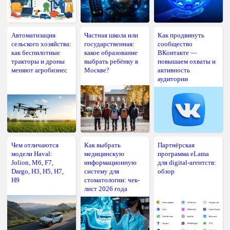
Автоматизация
Частная школа или
Как продвинуть
сельского хозяйства:
государственная:
сообщество
как беспилотные
какое образование
ВКонтакте —
тракторы и дроны
выбрать ребёнку в
повышаем охваты и
меняют агробизнес
Москве?
активность
аудитории
Чем отличаются
Как выбрать
Партнёрская
модели Haval:
медицинскую
программа eLama
Jolion, M6, F7,
информационную
для digital-агентств:
Dargo, H3, H5, H7,
систему для
обзор
H9
стоматологии: чек-
лист 2026 года