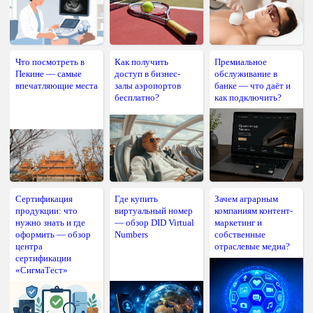
Что посмотреть в
Как получить
Премиальное
Пекине — самые
доступ в бизнес-
обслуживание в
впечатляющие места
залы аэропортов
банке — что даёт и
бесплатно?
как подключить?
Сертификация
Где купить
Зачем аграрным
продукции: что
виртуальный номер
компаниям контент-
нужно знать и где
— обзор DID Virtual
маркетинг и
оформить — обзор
Numbers
собственные
центра
отраслевые медиа?
сертификации
«СигмаТест»