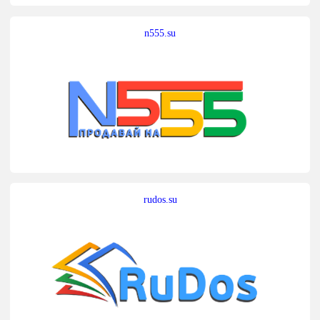
n555.su
rudos.su