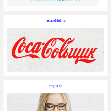
cocacolshik.ru
torgtut.su