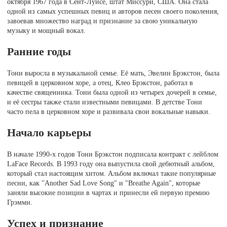
октября 1967 года в Сент-Луисе, штат Миссури, США. Она стала
одной из самых успешных певиц и авторов песен своего поколения,
завоевав множество наград и признание за свою уникальную
музыку и мощный вокал.
Ранние годы
Тони выросла в музыкальной семье. Её мать, Эвелин Брэкстон, была
певицей в церковном хоре, а отец, Клео Брэкстон, работал в
качестве священника. Тони была одной из четырех дочерей в семье,
и её сестры также стали известными певицами. В детстве Тони
часто пела в церковном хоре и развивала свои вокальные навыки.
Начало карьеры
В начале 1990-х годов Тони Брэкстон подписала контракт с лейблом
LaFace Records. В 1993 году она выпустила свой дебютный альбом,
который стал настоящим хитом. Альбом включал такие популярные
песни, как "Another Sad Love Song" и "Breathe Again", которые
заняли высокие позиции в чартах и принесли ей первую премию
Грэмми.
Успех и признание