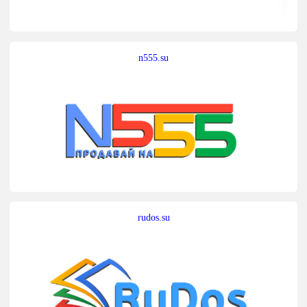
n555.su
rudos.su