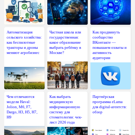
Автоматизация
Частная школа или
Как продвинуть
сельского хозяйства:
государственная:
сообщество
как беспилотные
какое образование
ВКонтакте —
тракторы и дроны
выбрать ребёнку в
повышаем охваты и
меняют агробизнес
Москве?
активность
аудитории
Чем отличаются
Как выбрать
Партнёрская
модели Haval:
медицинскую
программа eLama
Jolion, M6, F7,
информационную
для digital-агентств:
Dargo, H3, H5, H7,
систему для
обзор
H9
стоматологии: чек-
лист 2026 года