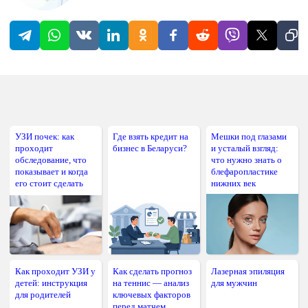
УЗИ почек: как
Где взять кредит на
Мешки под глазами
проходит
бизнес в Беларуси?
и усталый взгляд:
обследование, что
что нужно знать о
показывает и когда
блефаропластике
его стоит сделать
нижних век
Как проходит УЗИ у
Как сделать прогноз
Лазерная эпиляция
детей: инструкция
на теннис — анализ
для мужчин
для родителей
ключевых факторов
перед матчем