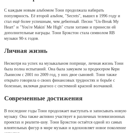
С каждым новым альбомом Тони продолжала набирать
популярность. Её второй альбом, "Secrets", вышел в 1996 году и
стал ещё более успешным, чем дебютный. Песни "Un-Break My
Heart" и "You're Makin' Me High" стали хитами и принесли ей
дополнительные награды. Тони Брэкстон стала символом RB
музыки 90-х годов.
Личная жизнь
Несмотря на успех на музыкальном поприще, личная жизнь Тони
была полна испытаний. Она была замужем за продюсером Кери
Льюисом с 2001 по 2009 год, у них двое сыновей. Тони также
открыто говорила о своих финансовых трудностях и борьбе с
болезнью, включая диагноз с системной красной волчанкой.
Современные достижения
В последние годы Тони продолжает выступать и записывать новую
музыку. Она также активно участвует в различных телевизионных
проектах и реалити-шоу. Тони Брэкстон остаётся одной из самых
влиятельных фигур в мире музыки и вдохновляет новое поколение