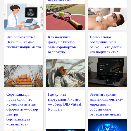
Что посмотреть в
Как получить
Премиальное
Пекине — самые
доступ в бизнес-
обслуживание в
впечатляющие места
залы аэропортов
банке — что даёт и
бесплатно?
как подключить?
Сертификация
Где купить
Зачем аграрным
продукции: что
виртуальный номер
компаниям контент-
нужно знать и где
— обзор DID Virtual
маркетинг и
оформить — обзор
Numbers
собственные
центра
отраслевые медиа?
сертификации
«СигмаТест»