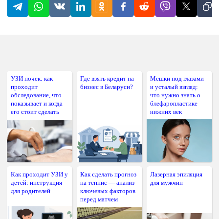
УЗИ почек: как
Где взять кредит на
Мешки под глазами
проходит
бизнес в Беларуси?
и усталый взгляд:
обследование, что
что нужно знать о
показывает и когда
блефаропластике
его стоит сделать
нижних век
Как проходит УЗИ у
Как сделать прогноз
Лазерная эпиляция
детей: инструкция
на теннис — анализ
для мужчин
для родителей
ключевых факторов
перед матчем