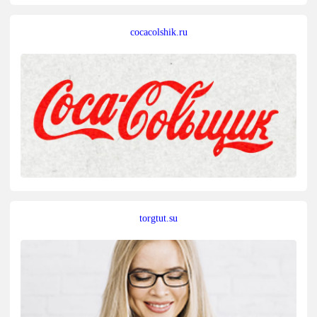
cocacolshik.ru
torgtut.su