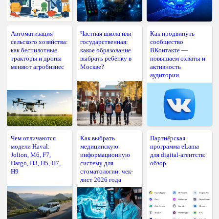
Автоматизация
Частная школа или
Как продвинуть
сельского хозяйства:
государственная:
сообщество
как беспилотные
какое образование
ВКонтакте —
тракторы и дроны
выбрать ребёнку в
повышаем охваты и
меняют агробизнес
Москве?
активность
аудитории
Чем отличаются
Как выбрать
Партнёрская
модели Haval:
медицинскую
программа eLama
Jolion, M6, F7,
информационную
для digital-агентств:
Dargo, H3, H5, H7,
систему для
обзор
H9
стоматологии: чек-
лист 2026 года