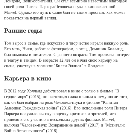
Лондоне, Великобритания. Он стал всемирно известным благодаря
своей роли Питера Паркера/Человека-паука в киновселенной
Marvel. Однако его путь к славе был не таким простым, как может
показаться на первый взгляд.
Ранние годы
Том вырос в семье, где искусство и творчество играли важную роль.
Его мать, Ники, работала фотографом, а отец, Доминик Холланд,
был комиком и писателем. С раннего возраста Том проявлял интерес
к театру и танцам. В возрасте 12 лет он начал свою карьеру на
сцене, участвуя в мюзикле "Билли Эллиот" в Лондоне.
Карьера в кино
В 2012 году Холланд дебютировал в кино с ролью в фильме "В
сердце моря" (2015), но настоящая слава пришла к нему после того,
как он был выбран на роль Человека-паука в фильме "Капитан
Америка: Гражданская война" (2016). Его исполнение роли Питера
Паркера получило высокую оценку критиков и зрителей, что
привело к его участию в нескольких других фильмах Marvel,
включая "Человек-паук: Возвращение домой" (2017) и "Мстители:
Война бесконечности" (2018).