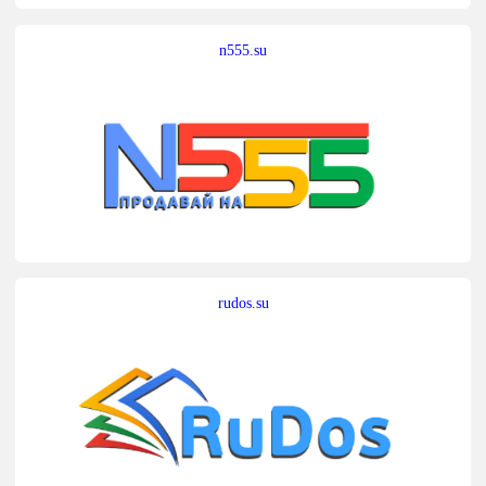
n555.su
rudos.su