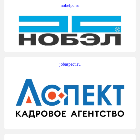
nobelpc.ru
jobaspect.ru