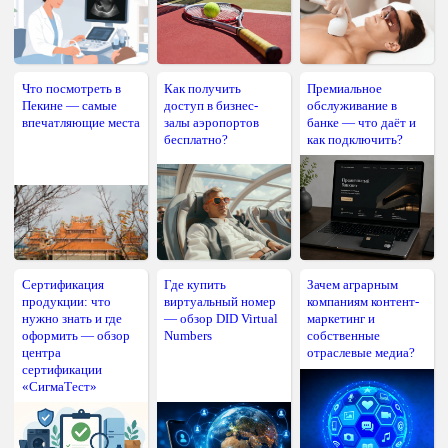
Что посмотреть в
Как получить
Премиальное
Пекине — самые
доступ в бизнес-
обслуживание в
впечатляющие места
залы аэропортов
банке — что даёт и
бесплатно?
как подключить?
Сертификация
Где купить
Зачем аграрным
продукции: что
виртуальный номер
компаниям контент-
нужно знать и где
— обзор DID Virtual
маркетинг и
оформить — обзор
Numbers
собственные
центра
отраслевые медиа?
сертификации
«СигмаТест»