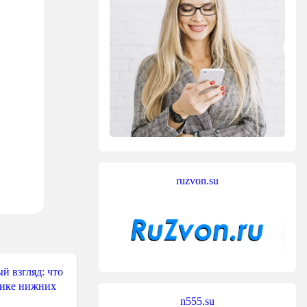
ruzvon.su
й взгляд: что
тике нижних
n555.su