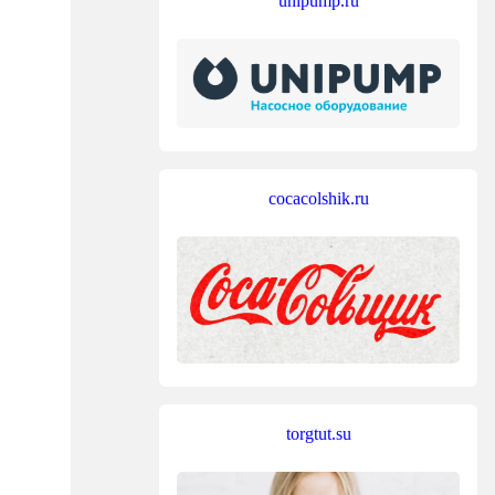
unipump.ru
cocacolshik.ru
torgtut.su