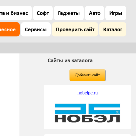
та и бизнес
Софт
Гаджеты
Авто
Игры
ресное
Сервисы
Проверить сайт
Каталог
Сайты из каталога
Добавить сайт
nobelpc.ru