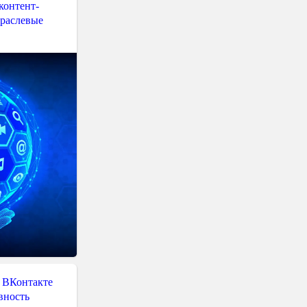
контент-
траслевые
 ВКонтакте
вность