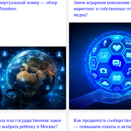
 виртуальный номер — обзор
Зачем аграрным компаниям 
 Numbers
маркетинг и собственные о
медиа?
ла или государственная: какое
Как продвинуть сообщество
е выбрать ребёнку в Москве?
— повышаем охваты и акти