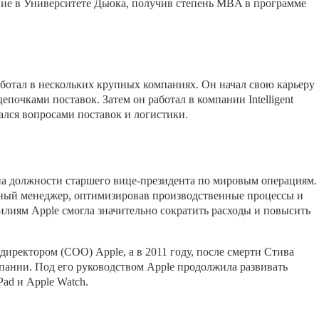
ние в Университете Дьюка, получив степень MBA в программе
аботал в нескольких крупных компаниях. Он начал свою карьеру
почками поставок. Затем он работал в компании Intelligent
имался вопросами поставок и логистики.
на должности старшего вице-президента по мировым операциям.
вный менеджер, оптимизировав производственные процессы и
илиям Apple смогла значительно сократить расходы и повысить
иректором (COO) Apple, а в 2011 году, после смерти Стива
пании. Под его руководством Apple продолжила развивать
Pad и Apple Watch.