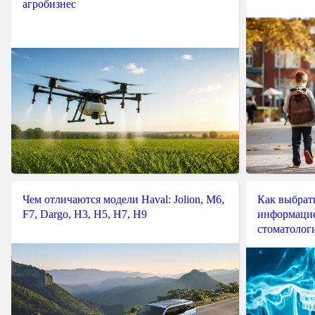
агробизнес
Чем отличаются модели Haval: Jolion, M6,
Как выбрат
F7, Dargo, H3, H5, H7, H9
информацио
стоматологи