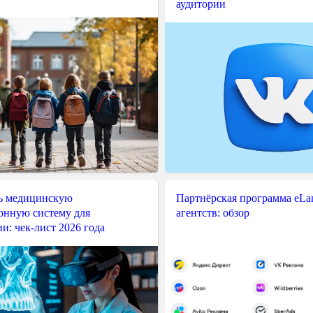
аудитории
ь медицинскую
Партнёрская программа eLama
нную систему для
агентств: обзор
и: чек-лист 2026 года