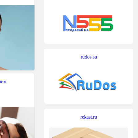
rudos.su
чин
rekast.ru