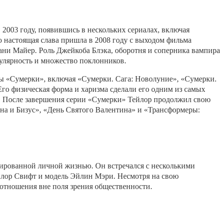
2003 году, появившись в нескольких сериалах, включая
 настоящая слава пришла в 2008 году с выходом фильма
ани Майер. Роль Джейкоба Блэка, оборотня и соперника вампира
улярность и множество поклонников.
ы «Сумерки», включая «Сумерки. Сага: Новолуние», «Сумерки.
 Его физическая форма и харизма сделали его одним из самых
. После завершения серии «Сумерки» Тейлор продолжил свою
она и Бизус», «День Святого Валентина» и «Трансформеры:
лированной личной жизнью. Он встречался с несколькими
йлор Свифт и модель Эйлин Мэри. Несмотря на свою
 отношения вне поля зрения общественности.