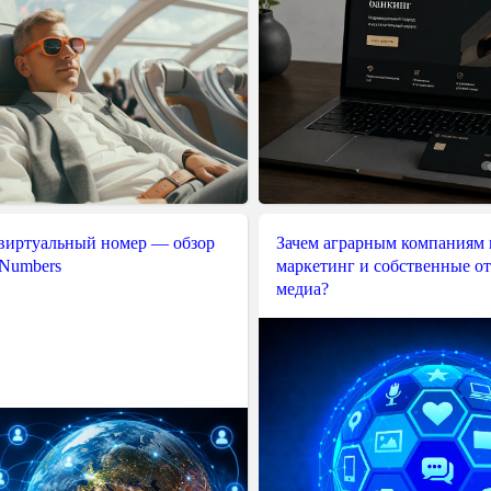
 виртуальный номер — обзор
Зачем аграрным компаниям 
 Numbers
маркетинг и собственные о
медиа?