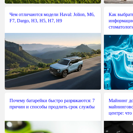
Чем отличаются модели Haval: Jolion, M6,
Как выбрат
F7, Dargo, H3, H5, H7, H9
информацио
стоматологи
Почему батарейки быстро разряжаются: 7
Майнинг до
причин и способы продлить срок службы
майнингово
центре: что