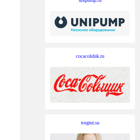
unipump.ru
cocacolshik.ru
torgtut.su