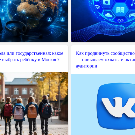
ла или государственная: какое
Как продвинуть сообщество
е выбрать ребёнку в Москве?
— повышаем охваты и акти
аудитории