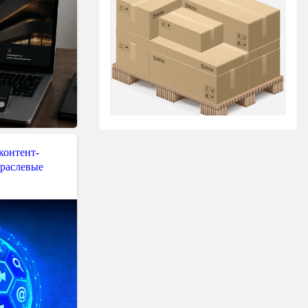
контент-
траслевые