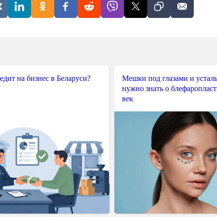
редит на бизнес в Беларуси?
Мешки под глазами и усталы
нужно знать о блефароплас
век