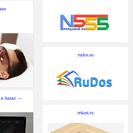
чин
rudos.su
 в банке —
rekast.ru