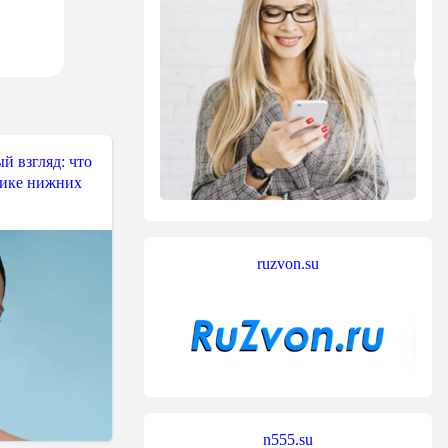
й взгляд: что
тике нижних
ruzvon.su
n555.su