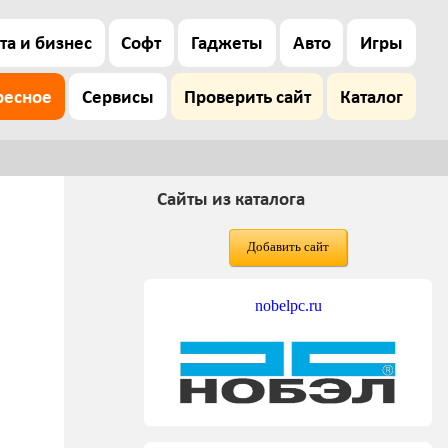
та и бизнес
Софт
Гаджеты
Авто
Игры
ресное
Сервисы
Проверить сайт
Каталог
Сайты из каталога
Добавить сайт
nobelpc.ru