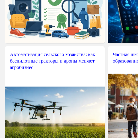
Автоматизация сельского хозяйства: как
Частная шко
беспилотные тракторы и дроны меняют
образовани
агробизнес