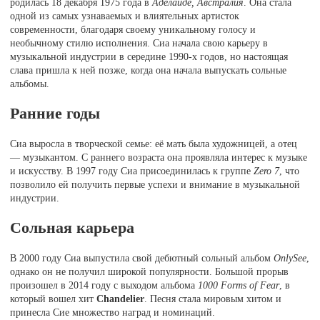
родилась 18 декабря 1975 года в
Аделаиде, Австралия
. Она стала
одной из самых узнаваемых и влиятельных артисток
современности, благодаря своему уникальному голосу и
необычному стилю исполнения. Сиа начала свою карьеру в
музыкальной индустрии в середине 1990-х годов, но настоящая
слава пришла к ней позже, когда она начала выпускать сольные
альбомы.
Ранние годы
Сиа выросла в творческой семье: её мать была художницей, а отец
— музыкантом. С раннего возраста она проявляла интерес к музыке
и искусству. В 1997 году Сиа присоединилась к группе
Zero 7
, что
позволило ей получить первые успехи и внимание в музыкальной
индустрии.
Сольная карьера
В 2000 году Сиа выпустила свой дебютный сольный альбом
OnlySee
,
однако он не получил широкой популярности. Большой прорыв
произошел в 2014 году с выходом альбома
1000 Forms of Fear
, в
который вошел хит
Chandelier
. Песня стала мировым хитом и
принесла Сие множество наград и номинаций.