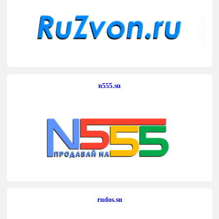
n555.su
rudos.su