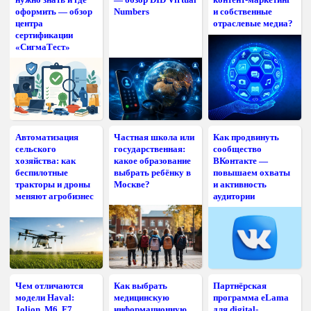
оформить — обзор
Numbers
и собственные
центра
отраслевые медиа?
сертификации
«СигмаТест»
Автоматизация
Частная школа или
Как продвинуть
сельского
государственная:
сообщество
хозяйства: как
какое образование
ВКонтакте —
беспилотные
выбрать ребёнку в
повышаем охваты
тракторы и дроны
Москве?
и активность
меняют агробизнес
аудитории
Чем отличаются
Как выбрать
Партнёрская
модели Haval:
медицинскую
программа eLama
Jolion, M6, F7,
информационную
для digital-