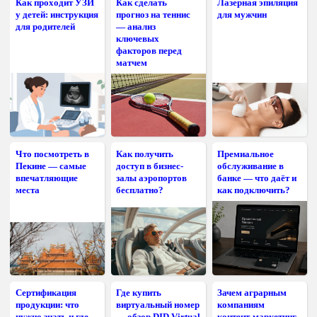
Как проходит УЗИ
Как сделать
Лазерная эпиляция
у детей: инструкция
прогноз на теннис
для мужчин
для родителей
— анализ
ключевых
факторов перед
матчем
Что посмотреть в
Как получить
Премиальное
Пекине — самые
доступ в бизнес-
обслуживание в
впечатляющие
залы аэропортов
банке — что даёт и
места
бесплатно?
как подключить?
Сертификация
Где купить
Зачем аграрным
продукции: что
виртуальный номер
компаниям
нужно знать и где
— обзор DID Virtual
контент-маркетинг