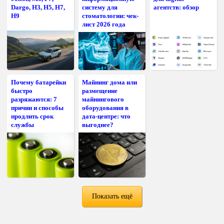
Dargo, H3, H5, H7,
систему для
агентств: обзор
H9
стоматологии: чек-
лист 2026 года
Почему батарейки
Майнинг дома или
быстро
размещение
разряжаются: 7
майнингового
причин и способы
оборудования в
продлить срок
дата-центре: что
службы
выгоднее?
Показать ещё