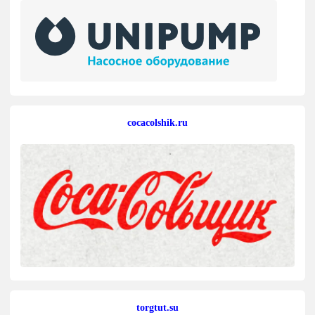
cocacolshik.ru
torgtut.su