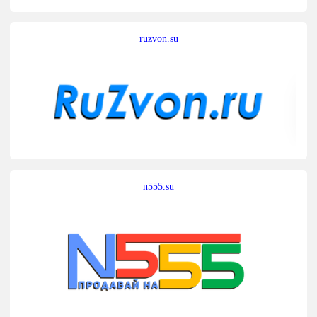
ruzvon.su
n555.su