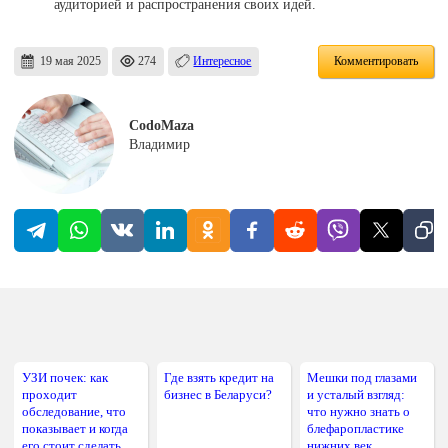
аудиторией и распространения своих идей.
19 мая 2025
274
Интересное
Комментировать
CodoMaza
Владимир
УЗИ почек: как
Где взять кредит на
Мешки под глазами
проходит
бизнес в Беларуси?
и усталый взгляд:
обследование, что
что нужно знать о
показывает и когда
блефаропластике
его стоит сделать
нижних век