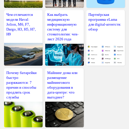
Чем отличаются
Как выбрать
Партнёрская
модели Haval:
медицинскую
программа eLama
Jolion, M6, F7,
информационную
для digital-агентств:
Dargo, H3, H5, H7,
систему для
обзор
H9
стоматологии: чек-
лист 2026 года
Почему батарейки
Майнинг дома или
быстро
размещение
разряжаются: 7
майнингового
причин и способы
оборудования в
продлить срок
дата-центре: что
службы
выгоднее?