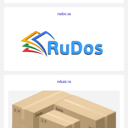
rudos.su
rekast.ru