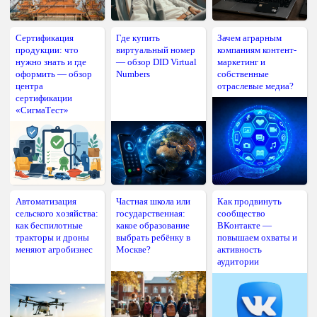
Сертификация
Где купить
Зачем аграрным
продукции: что
виртуальный номер
компаниям контент-
нужно знать и где
— обзор DID Virtual
маркетинг и
оформить — обзор
Numbers
собственные
центра
отраслевые медиа?
сертификации
«СигмаТест»
Автоматизация
Частная школа или
Как продвинуть
сельского хозяйства:
государственная:
сообщество
как беспилотные
какое образование
ВКонтакте —
тракторы и дроны
выбрать ребёнку в
повышаем охваты и
меняют агробизнес
Москве?
активность
аудитории