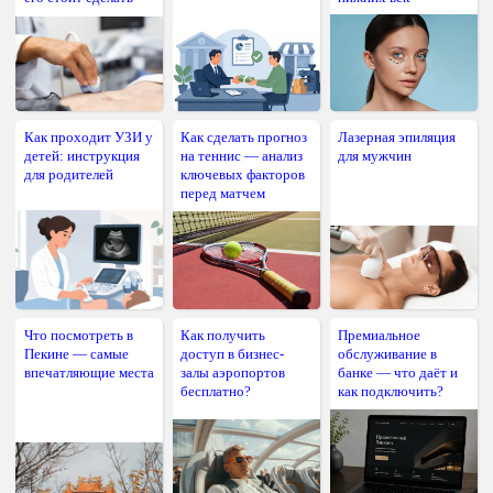
Как проходит УЗИ у
Как сделать прогноз
Лазерная эпиляция
детей: инструкция
на теннис — анализ
для мужчин
для родителей
ключевых факторов
перед матчем
Что посмотреть в
Как получить
Премиальное
Пекине — самые
доступ в бизнес-
обслуживание в
впечатляющие места
залы аэропортов
банке — что даёт и
бесплатно?
как подключить?