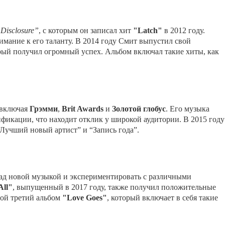
Disclosure”
, с которым он записал хит
"Latch"
в 2012 году.
имание к его таланту. В 2014 году Смит выпустил свой
орый получил огромный успех. Альбом включал такие хиты, как
 включая
Грэмми
,
Brit Awards
и
Золотой глобус
. Его музыка
ификации, что находит отклик у широкой аудитории. В 2015 году
Лучший новый артист” и “Запись года”.
над новой музыкой и экспериментировать с различными
All"
, выпущенный в 2017 году, также получил положительные
вой третий альбом
"Love Goes"
, который включает в себя такие