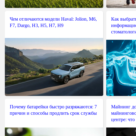
Чем отличаются модели Haval: Jolion, M6,
Как выбрат
F7, Dargo, H3, H5, H7, H9
информацио
стоматологи
Почему батарейки быстро разряжаются: 7
Майнинг до
причин и способы продлить срок службы
майнингово
центре: что