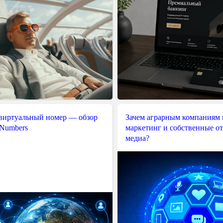
 виртуальный номер — обзор
Зачем аграрным компаниям 
 Numbers
маркетинг и собственные о
медиа?