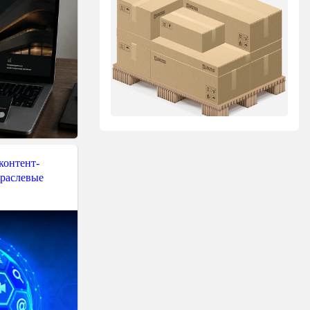
контент-
траслевые