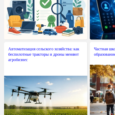
Автоматизация сельского хозяйства: как
Частная шко
беспилотные тракторы и дроны меняют
образовани
агробизнес