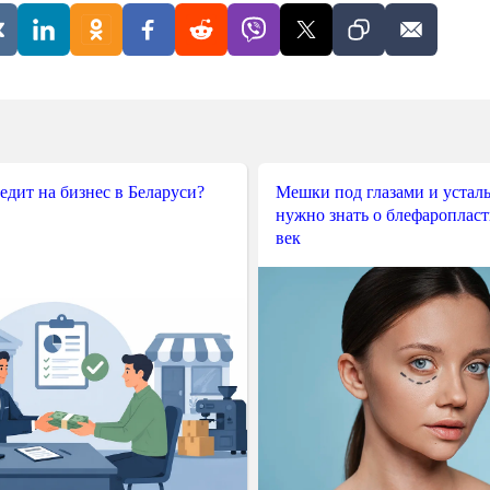
редит на бизнес в Беларуси?
Мешки под глазами и усталы
нужно знать о блефароплас
век