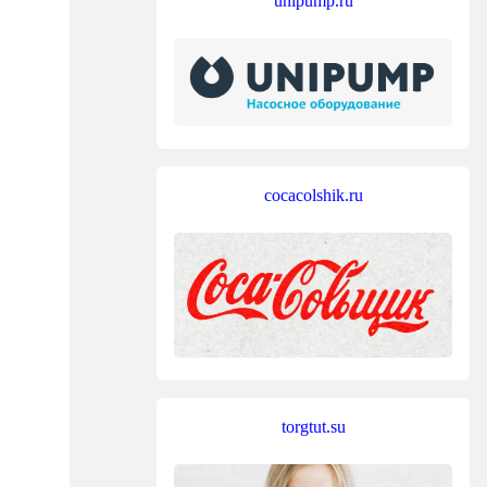
unipump.ru
cocacolshik.ru
torgtut.su