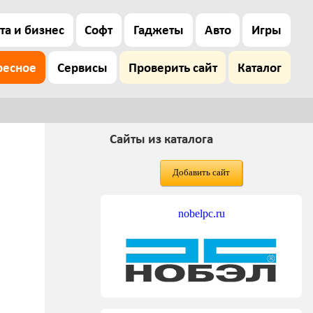
та и бизнес
Софт
Гаджеты
Авто
Игры
ресное
Сервисы
Проверить сайт
Каталог
Сайты из каталога
Добавить сайт
nobelpc.ru