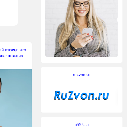
й взгляд: что
тике нижних
ruzvon.su
n555.su