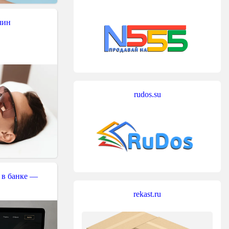
чин
rudos.su
 в банке —
rekast.ru