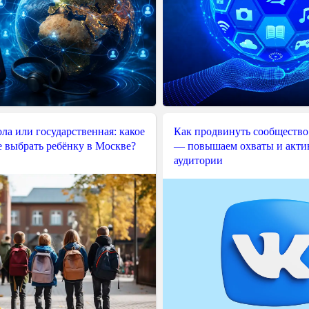
ла или государственная: какое
Как продвинуть сообщество
е выбрать ребёнку в Москве?
— повышаем охваты и акти
аудитории