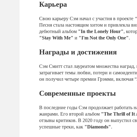
Карьера
Свою карьеру Сэм начал с участия в проекте
“
Песня стала настоящим хитом и привлекла вн
дебютный альбом
"In the Lonely Hour"
, кот
"Stay With Me"
и
"I'm Not the Only One"
.
Награды и достижения
Сэм Смитт стал лауреатом множества наград,
затрагивает темы любви, потери и самоидент
он получил четыре премии Грэмми, включая “
Современные проекты
В последние годы Сэм продолжает работать 
жанрами. Его второй альбом
"The Thrill of It 
отзывы критиков. В 2020 году он выпустил с
успешные треки, как
"Diamonds"
.