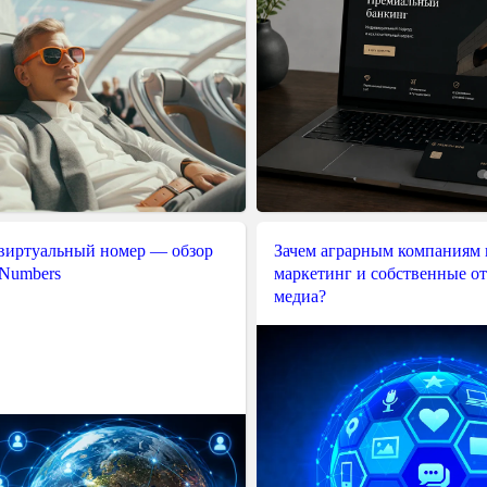
 виртуальный номер — обзор
Зачем аграрным компаниям 
 Numbers
маркетинг и собственные о
медиа?