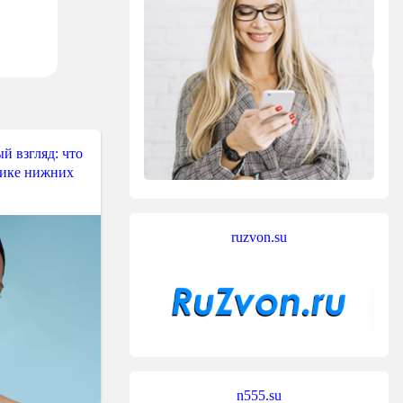
й взгляд: что
тике нижних
ruzvon.su
n555.su