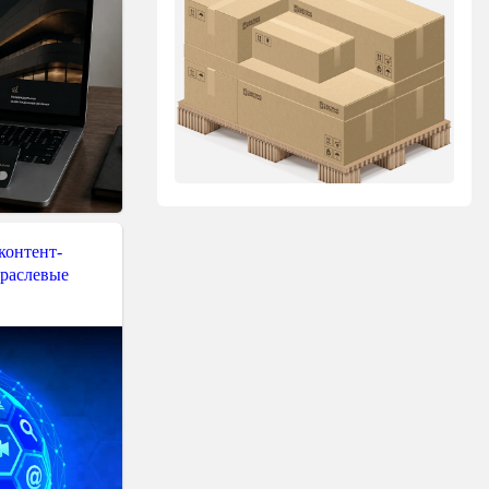
контент-
траслевые