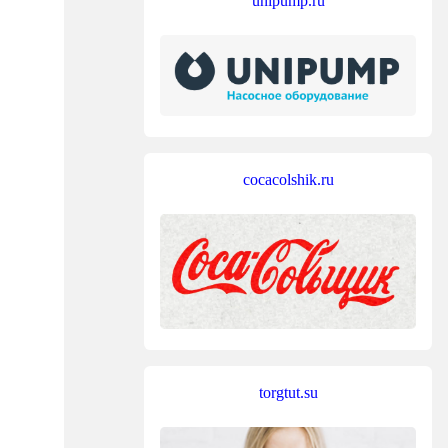
unipump.ru
cocacolshik.ru
torgtut.su