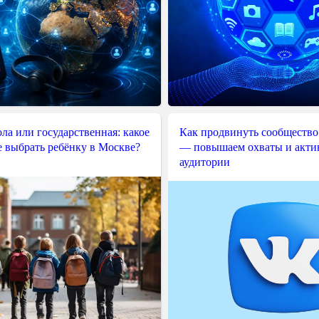
ла или государственная: какое
Как продвинуть сообщество
е выбрать ребёнку в Москве?
— повышаем охваты и акти
аудитории