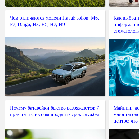
Чем отличаются модели Haval: Jolion, M6,
Как выбрат
F7, Dargo, H3, H5, H7, H9
информацио
стоматологи
Почему батарейки быстро разряжаются: 7
Майнинг до
причин и способы продлить срок службы
майнингово
центре: что