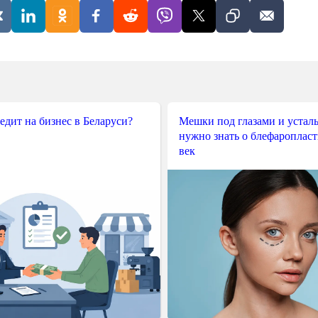
редит на бизнес в Беларуси?
Мешки под глазами и усталы
нужно знать о блефароплас
век