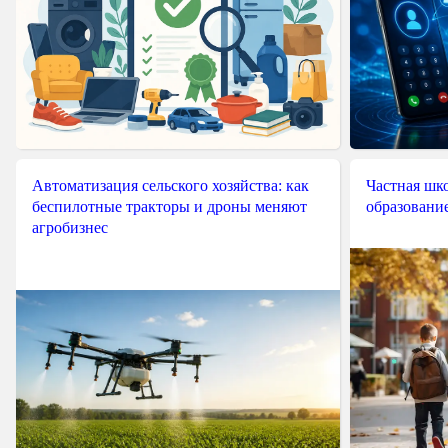
Автоматизация сельского хозяйства: как
Частная шко
беспилотные тракторы и дроны меняют
образовани
агробизнес