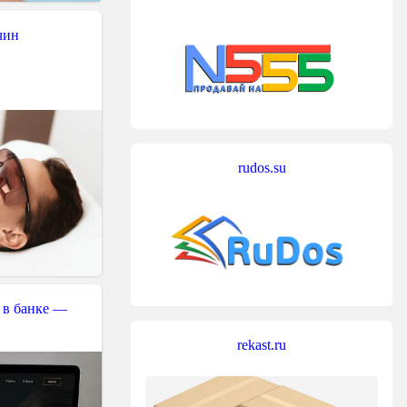
чин
rudos.su
 в банке —
rekast.ru