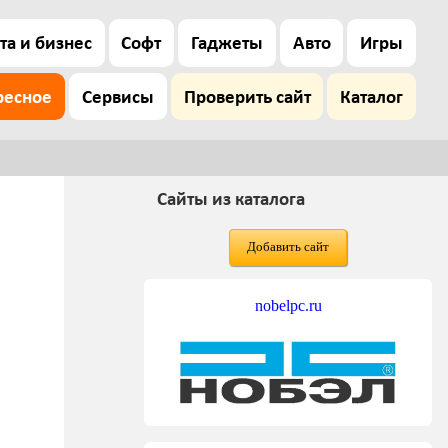
та и бизнес
Софт
Гаджеты
Авто
Игры
ресное
Сервисы
Проверить сайт
Каталог
Сайты из каталога
Добавить сайт
nobelpc.ru