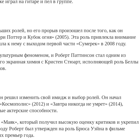
е играл на гитаре и пел в группе.
ьших ролей, но его прорыв произошел после того, как он
ри Поттер и Кубок огня» (2005). Эта роль привлекла внимание
шла к нему с выходом первой части «Сумерек» в 2008 году.
ультурным феноменом, и Роберт Паттинсон стал одним из
Его экранная химия с Кристен Стюарт, исполняющей роль Беллы
ов.
н решил изменить свой имидж и выбор ролей. Он начал
«Космополис» (2012) и «Завтра никогда не умрет» (2014),
ые актерские способности.
е «Маяк», который получил высокую оценку критиков и укрепил
 году Роберт был утвержден на роль Брюса Уэйна в фильме
х премьер года.