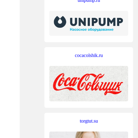
unipump.ru
cocacolshik.ru
torgtut.su