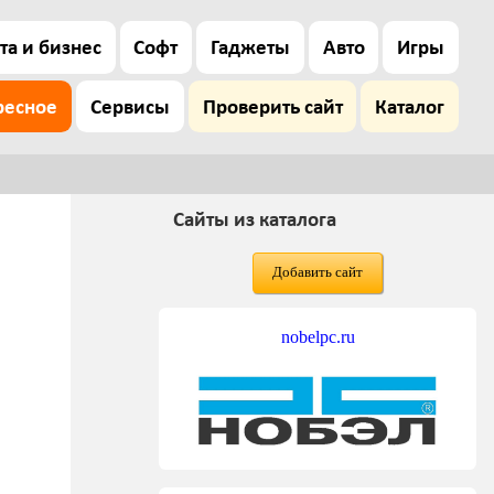
та и бизнес
Софт
Гаджеты
Авто
Игры
ресное
Сервисы
Проверить сайт
Каталог
Сайты из каталога
Добавить сайт
nobelpc.ru