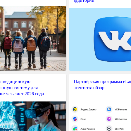
аудитории
ь медицинскую
Партнёрская программа eLama
нную систему для
агентств: обзор
и: чек-лист 2026 года