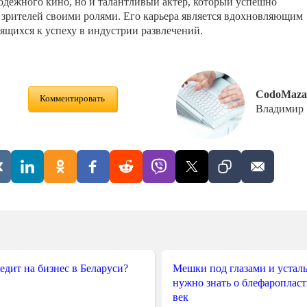
лодежного кино, но и талантливый актер, который успешно
 зрителей своими ролями. Его карьера является вдохновляющим
ящихся к успеху в индустрии развлечений.
CodoMaza
Комментировать
Владимир
редит на бизнес в Беларуси?
Мешки под глазами и усталы
нужно знать о блефароплас
век