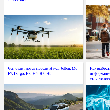
агробизнес
Чем отличаются модели Haval: Jolion, M6,
Как выбрат
F7, Dargo, H3, H5, H7, H9
информацио
стоматологи