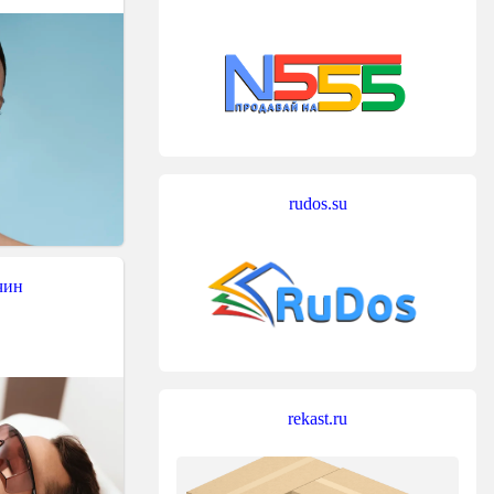
rudos.su
чин
rekast.ru