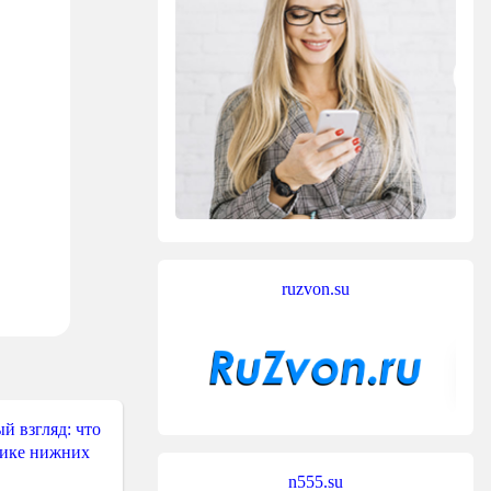
ruzvon.su
й взгляд: что
тике нижних
n555.su