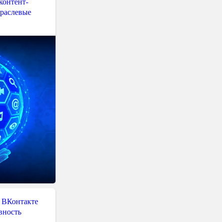
контент-
траслевые
 ВКонтакте
вность