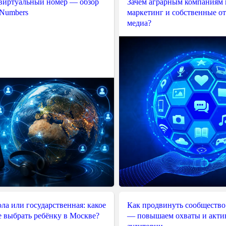
 виртуальный номер — обзор
Зачем аграрным компаниям 
 Numbers
маркетинг и собственные о
медиа?
ла или государственная: какое
Как продвинуть сообщество
е выбрать ребёнку в Москве?
— повышаем охваты и акти