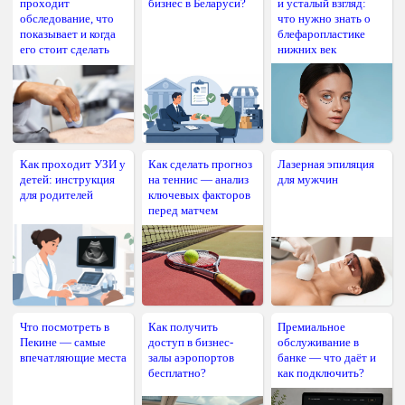
проходит
бизнес в Беларуси?
и усталый взгляд:
обследование, что
что нужно знать о
показывает и когда
блефаропластике
его стоит сделать
нижних век
Как проходит УЗИ у
Как сделать прогноз
Лазерная эпиляция
детей: инструкция
на теннис — анализ
для мужчин
для родителей
ключевых факторов
перед матчем
Что посмотреть в
Как получить
Премиальное
Пекине — самые
доступ в бизнес-
обслуживание в
впечатляющие места
залы аэропортов
банке — что даёт и
бесплатно?
как подключить?