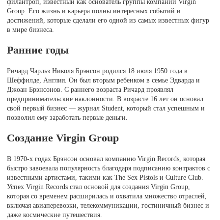
филантроп, известный как основатель группы компаний Virgin
Group. Его жизнь и карьера полны интересных событий и
достижений, которые сделали его одной из самых известных фигур
в мире бизнеса.
Ранние годы
Ричард Чарльз Николя Брэнсон родился 18 июля 1950 года в
Шеффилде, Англия. Он был вторым ребенком в семье Эдварда и
Джоан Брэнсонов. С раннего возраста Ричард проявлял
предпринимательские наклонности. В возрасте 16 лет он основал
свой первый бизнес — журнал Student, который стал успешным и
позволил ему заработать первые деньги.
Создание Virgin Group
В 1970-х годах Брэнсон основал компанию Virgin Records, которая
быстро завоевала популярность благодаря подписанию контрактов с
известными артистами, такими как The Sex Pistols и Culture Club.
Успех Virgin Records стал основой для создания Virgin Group,
которая со временем расширилась и охватила множество отраслей,
включая авиаперевозки, телекоммуникации, гостиничный бизнес и
даже космические путешествия.