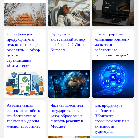
Сертификация
Где купить
Зачем аграрным
продукции: что
виртуальный номер
компаниям контент-
нужно знать и где
— обзор DID Virtual
маркетинг и
оформить — обзор
Numbers
собственные
центра
отраслевые медиа?
сертификации
«СигмаТест»
Автоматизация
Частная школа или
Как продвинуть
сельского хозяйства:
государственная:
сообщество
как беспилотные
какое образование
ВКонтакте —
тракторы и дроны
выбрать ребёнку в
повышаем охваты и
меняют агробизнес
Москве?
активность
аудитории