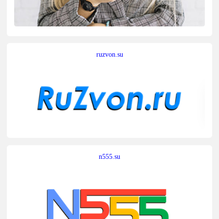
ruzvon.su
n555.su