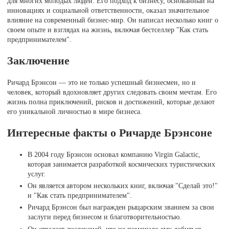
для многих молодых людей. Его подход к бизнесу, основанный на
инновациях и социальной ответственности, оказал значительное
влияние на современный бизнес-мир. Он написал несколько книг о
своем опыте и взглядах на жизнь, включая бестселлер "Как стать
предпринимателем".
Заключение
Ричард Брэнсон — это не только успешный бизнесмен, но и
человек, который вдохновляет других следовать своим мечтам. Его
жизнь полна приключений, рисков и достижений, которые делают
его уникальной личностью в мире бизнеса.
Интересные факты о Ричарде Брэнсоне
В 2004 году Брэнсон основал компанию Virgin Galactic,
которая занимается разработкой космических туристических
услуг.
Он является автором нескольких книг, включая "Сделай это!"
и "Как стать предпринимателем".
Ричард Брэнсон был награжден рыцарским званием за свои
заслуги перед бизнесом и благотворительностью.
Он страдает дислексией, что не помешало ему добиться