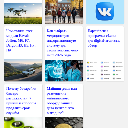
Чем отличаются
Как выбрать
Партнёрская
модели Haval:
медицинскую
программа eLama
Jolion, M6, F7,
информационную
для digital-агентств:
Dargo, H3, H5, H7,
систему для
обзор
H9
стоматологии: чек-
лист 2026 года
Почему батарейки
Майнинг дома или
быстро
размещение
разряжаются: 7
майнингового
причин и способы
оборудования в
продлить срок
дата-центре: что
службы
выгоднее?