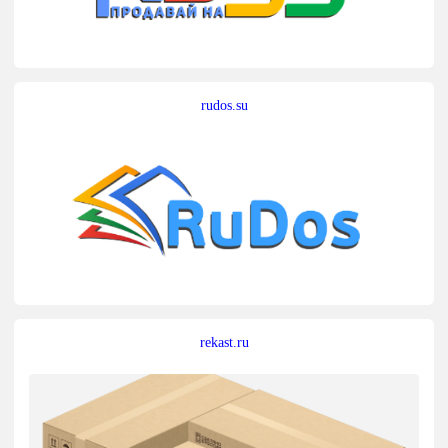
rudos.su
rekast.ru