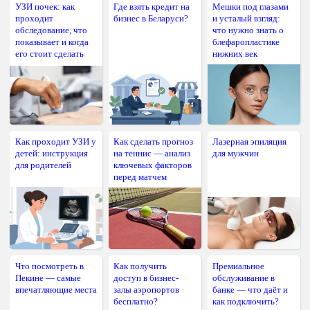
УЗИ почек: как
Где взять кредит на
Мешки под глазами
проходит
бизнес в Беларуси?
и усталый взгляд:
обследование, что
что нужно знать о
показывает и когда
блефаропластике
его стоит сделать
нижних век
Как проходит УЗИ у
Как сделать прогноз
Лазерная эпиляция
детей: инструкция
на теннис — анализ
для мужчин
для родителей
ключевых факторов
перед матчем
Что посмотреть в
Как получить
Премиальное
Пекине — самые
доступ в бизнес-
обслуживание в
впечатляющие места
залы аэропортов
банке — что даёт и
бесплатно?
как подключить?