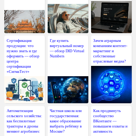
Сертификация
Где купить
Зачем аграрным
продукции: что
виртуальный номер
компаниям контент-
нужно знать и где
— обзор DID Virtual
маркетинг и
оформить — обзор
Numbers
собственные
центра
отраслевые медиа?
сертификации
«СигмаТест»
Автоматизация
Частная школа или
Как продвинуть
сельского хозяйства:
государственная:
сообщество
как беспилотные
какое образование
ВКонтакте —
тракторы и дроны
выбрать ребёнку в
повышаем охваты и
меняют агробизнес
Москве?
активность