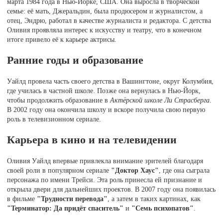
марта 1984 года в Нью-Йорке, США. Она выросла в творческой
семье: её мать, Джеральдин, была продюсером и журналистом, а
отец, Эндрю, работал в качестве журналиста и редактора. С детства
Оливия проявляла интерес к искусству и театру, что в конечном
итоге привело её к карьере актрисы.
Ранние годы и образование
Уайлд провела часть своего детства в Вашингтоне, округ Колумбия,
где училась в частной школе. Позже она вернулась в Нью-Йорк,
чтобы продолжить образование в
Актёрской школе Ли Страсберга
.
В 2002 году она окончила школу и вскоре получила свою первую
роль в телевизионном сериале.
Карьера в кино и на телевидении
Оливия Уайлд впервые привлекла внимание зрителей благодаря
своей роли в популярном сериале
"Доктор Хаус"
, где она сыграла
персонажа по имени Трейси. Эта роль принесла ей признание и
открыла двери для дальнейших проектов. В 2007 году она появилась
в фильме
"Трудности перевода"
, а затем в таких картинах, как
"Терминатор: Да придёт спаситель"
и
"Семь психопатов"
.