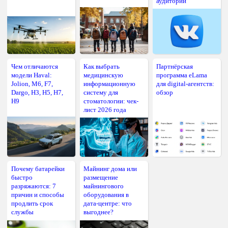
аудитории
Чем отличаются
Как выбрать
Партнёрская
модели Haval:
медицинскую
программа eLama
Jolion, M6, F7,
информационную
для digital-агентств:
Dargo, H3, H5, H7,
систему для
обзор
H9
стоматологии: чек-
лист 2026 года
Почему батарейки
Майнинг дома или
быстро
размещение
разряжаются: 7
майнингового
причин и способы
оборудования в
продлить срок
дата-центре: что
службы
выгоднее?