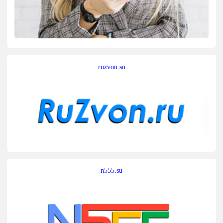
ruzvon.su
n555.su