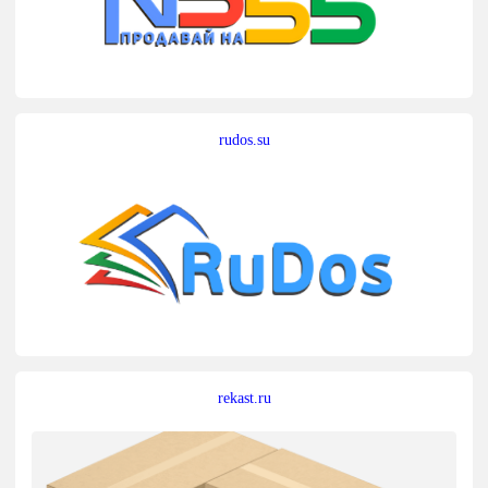
rudos.su
rekast.ru