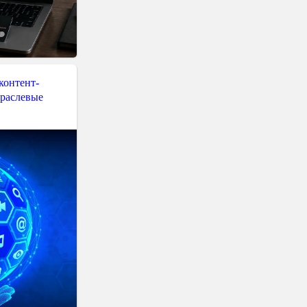
контент-
траслевые