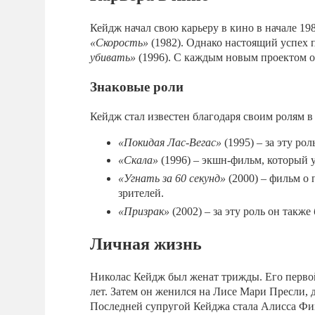
Кейдж начал свою карьеру в кино в начале 19
«Скорость»
(1982). Однако настоящий успех
убивать»
(1996). С каждым новым проектом о
Знаковые роли
Кейдж стал известен благодаря своим ролям в 
«Покидая Лас-Вегас»
(1995) – за эту р
«Скала»
(1996) – экшн-фильм, который у
«Угнать за 60 секунд»
(2000) – фильм о
зрителей.
«Призрак»
(2002) – за эту роль он такж
Личная жизнь
Николас Кейдж был женат трижды. Его первой
лет. Затем он женился на Лисе Мари Пресли, 
Последней супругой Кейджа стала Алисса Фише