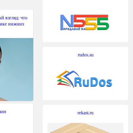
й взгляд: что
тике нижних
rudos.su
чин
rekast.ru