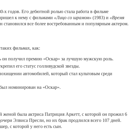
80-х годов. Его дебютной ролью стала работа в фильме
 пришел к нему с фильмами
«Лицо со шрамом»
(1983) и
«Время
н становился все более востребованным и популярным актером.
таких фильмах, как:
оль он получил премию «Оскар» за лучшую мужскую роль.
крепил его статус голливудской звезды.
 похищении автомобилей, который стал культовым среди
е был номинирован на «Оскар».
 женой была актриса Патриция Аркетт, с которой он прожил 6
дочери Элвиса Пресли, но их брак продлился всего 107 дней.
р, с которой у него есть сын.