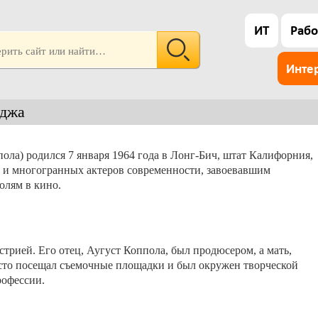
ИТ
Рабо
Инте
йджа
ола) родился 7 января 1964 года в Лонг-Бич, штат Калифорния,
 и многогранных актеров современности, завоевавшим
олям в кино.
стрией. Его отец, Аугуст Коппола, был продюсером, а мать,
асто посещал съемочные площадки и был окружен творческой
рофессии.