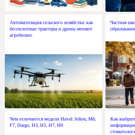
Автоматизация сельского хозяйства: как
Частная шко
беспилотные тракторы и дроны меняют
образовани
агробизнес
Чем отличаются модели Haval: Jolion, M6,
Как выбрат
F7, Dargo, H3, H5, H7, H9
информацио
стоматологи