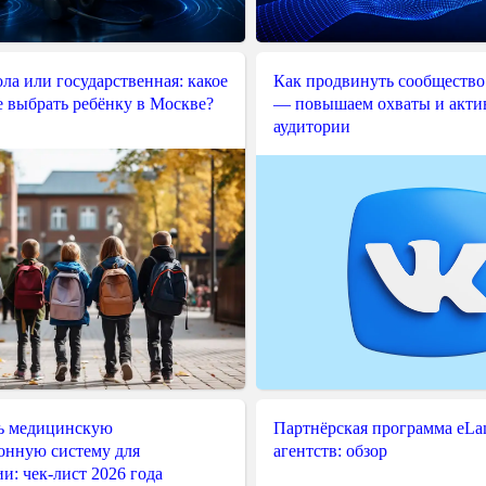
ла или государственная: какое
Как продвинуть сообщество
е выбрать ребёнку в Москве?
— повышаем охваты и акти
аудитории
ь медицинскую
Партнёрская программа eLama
нную систему для
агентств: обзор
и: чек-лист 2026 года