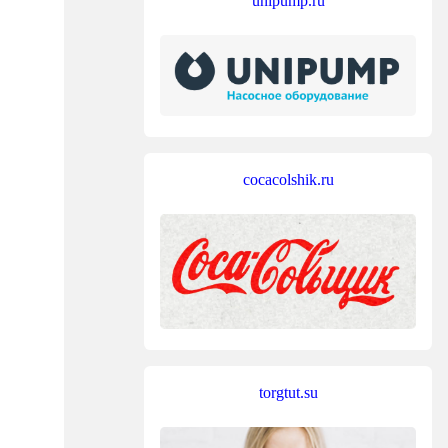
unipump.ru
cocacolshik.ru
torgtut.su