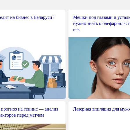
редит на бизнес в Беларуси?
Мешки под глазами и усталы
нужно знать о блефароплас
век
 прогноз на теннис — анализ
Лазерная эпиляция для муж
акторов перед матчем