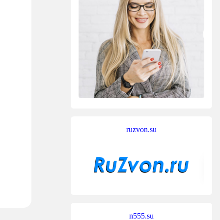
ruzvon.su
n555.su