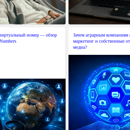
 виртуальный номер — обзор
Зачем аграрным компаниям 
 Numbers
маркетинг и собственные о
медиа?