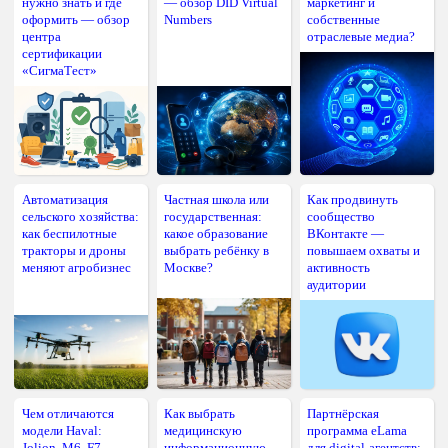
нужно знать и где
— обзор DID Virtual
маркетинг и
оформить — обзор
Numbers
собственные
центра
отраслевые медиа?
сертификации
«СигмаТест»
Автоматизация
Частная школа или
Как продвинуть
сельского хозяйства:
государственная:
сообщество
как беспилотные
какое образование
ВКонтакте —
тракторы и дроны
выбрать ребёнку в
повышаем охваты и
меняют агробизнес
Москве?
активность
аудитории
Чем отличаются
Как выбрать
Партнёрская
модели Haval:
медицинскую
программа eLama
Jolion, M6, F7,
информационную
для digital-агентств: