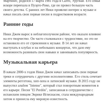
Мартинес, родился 17 марта 1981 года в Салто, Уругвай. Его семья
вскоре переехала в Пуэрто-Рико, где он провел большую часть
своего детства. С ранних лет Ники проявлял интерес к музыке и
начал писать свои первые песни в подростковом возрасте.
Ранние годы
Ники Джем вырос в неблагополучном районе, что оказало влияние
на его творчество. Он часто сталкивался с трудностями, но это не
остановило его от стремления к музыке. В 14 лет он начал
выступать в клубах и на небольших концертах, что дало ему
возможность развивать свои навыки и завоевывать популярность.
Музыкальная карьера
В начале 2000-х годов Ники Джем начал записывать свои первые
треки и сотрудничать с другими исполнителями. Его стиль сочетает
элементы реггетона, хип-хопа и латинской музыки. В 2015 году он
выпустил альбом "Intenso", который стал поворотным моментом в
его карьере. Песня "El Perdón", записанная в сотрудничестве с
испанским певцом Энрике Иглесиасом, стала международным
хитом и принесла ему мировую известность.