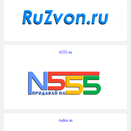
n555.su
rudos.su