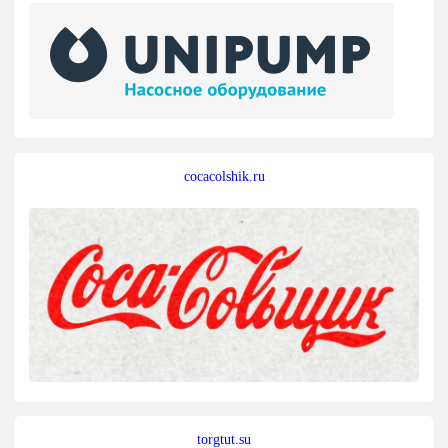
cocacolshik.ru
torgtut.su