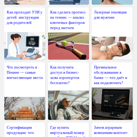
Как проходит УЗИ у
Как сделать прогноз
Лазерная эпиляция
детей: инструкция
на теннис — анализ
для мужчин
для родителей
ключевых факторов
перед матчем
Что посмотреть в
Как получить
Премиальное
Пекине — самые
доступ в бизнес-
обслуживание в
впечатляющие места
залы аэропортов
банке — что даёт и
бесплатно?
как подключить?
Сертификация
Где купить
Зачем аграрным
продукции: что
виртуальный номер
компаниям контент-