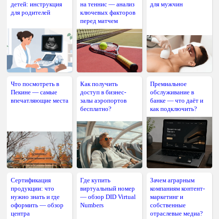
детей: инструкция
на теннис — анализ
для мужчин
для родителей
ключевых факторов
перед матчем
Что посмотреть в
Как получить
Премиальное
Пекине — самые
доступ в бизнес-
обслуживание в
впечатляющие места
залы аэропортов
банке — что даёт и
бесплатно?
как подключить?
Сертификация
Где купить
Зачем аграрным
продукции: что
виртуальный номер
компаниям контент-
нужно знать и где
— обзор DID Virtual
маркетинг и
оформить — обзор
Numbers
собственные
центра
отраслевые медиа?