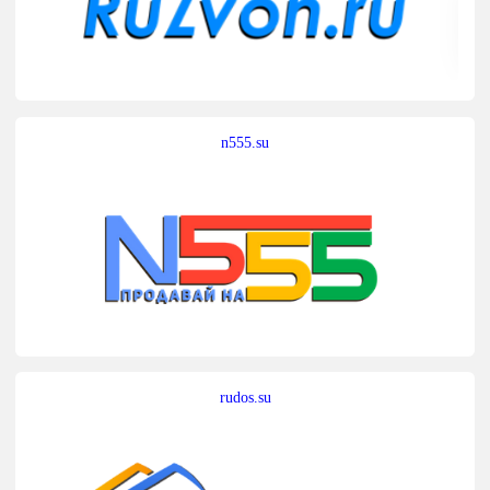
n555.su
rudos.su