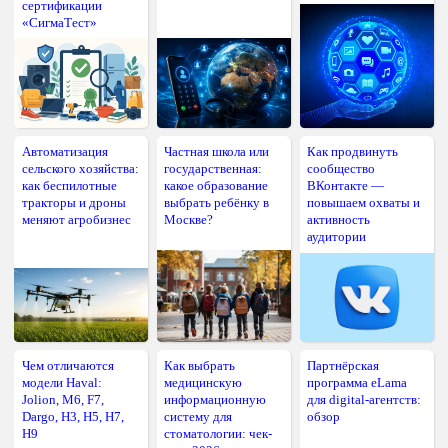
сертификации
«СигмаТест»
Автоматизация
Частная школа или
Как продвинуть
сельского хозяйства:
государственная:
сообщество
как беспилотные
какое образование
ВКонтакте —
тракторы и дроны
выбрать ребёнку в
повышаем охваты и
меняют агробизнес
Москве?
активность
аудитории
Чем отличаются
Как выбрать
Партнёрская
модели Haval:
медицинскую
программа eLama
Jolion, M6, F7,
информационную
для digital-агентств:
Dargo, H3, H5, H7,
систему для
обзор
H9
стоматологии: чек-