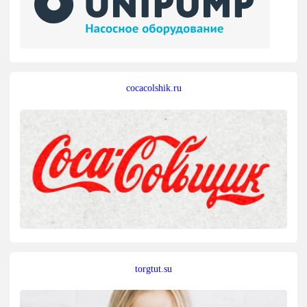
cocacolshik.ru
torgtut.su