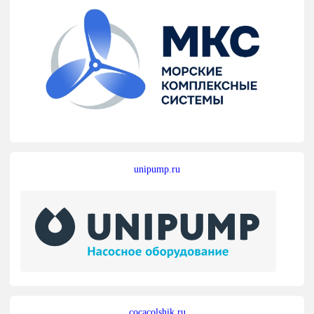
unipump.ru
cocacolshik.ru