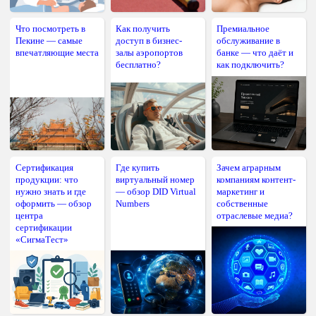
Что посмотреть в
Как получить
Премиальное
Пекине — самые
доступ в бизнес-
обслуживание в
впечатляющие места
залы аэропортов
банке — что даёт и
бесплатно?
как подключить?
Сертификация
Где купить
Зачем аграрным
продукции: что
виртуальный номер
компаниям контент-
нужно знать и где
— обзор DID Virtual
маркетинг и
оформить — обзор
Numbers
собственные
центра
отраслевые медиа?
сертификации
«СигмаТест»