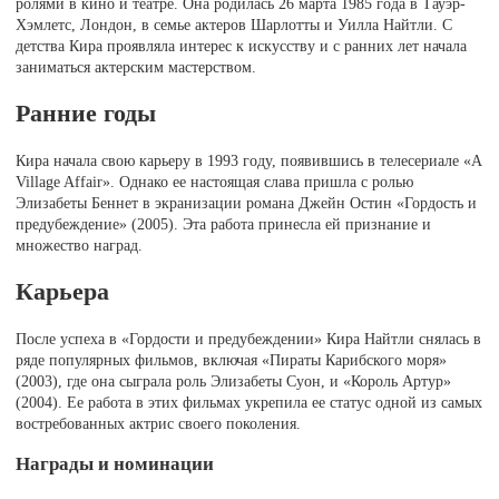
ролями в кино и театре. Она родилась 26 марта 1985 года в Тауэр-
Хэмлетс, Лондон, в семье актеров Шарлотты и Уилла Найтли. С
детства Кира проявляла интерес к искусству и с ранних лет начала
заниматься актерским мастерством.
Ранние годы
Кира начала свою карьеру в 1993 году, появившись в телесериале «A
Village Affair». Однако ее настоящая слава пришла с ролью
Элизабеты Беннет в экранизации романа Джейн Остин «Гордость и
предубеждение» (2005). Эта работа принесла ей признание и
множество наград.
Карьера
После успеха в «Гордости и предубеждении» Кира Найтли снялась в
ряде популярных фильмов, включая «Пираты Карибского моря»
(2003), где она сыграла роль Элизабеты Суон, и «Король Артур»
(2004). Ее работа в этих фильмах укрепила ее статус одной из самых
востребованных актрис своего поколения.
Награды и номинации