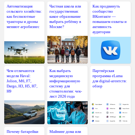
Автоматизация
Частная школа или
Как продвинуть
сельского хозяйства:
государственная:
сообщество
как беспилотные
какое образование
ВКонтакте —
тракторы и дроны
выбрать ребёнку в
повышаем охваты и
меняют агробизнес
Москве?
активность
аудитории
Чем отличаются
Как выбрать
Партнёрская
модели Haval:
медицинскую
программа eLama
Jolion, M6, F7,
информационную
для digital-агентств:
Dargo, H3, H5, H7,
систему для
обзор
H9
стоматологии: чек-
лист 2026 года
Почему батарейки
Майнинг дома или