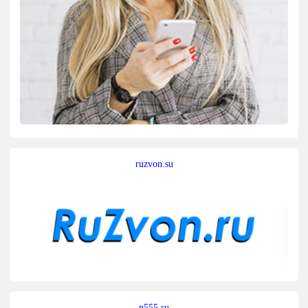
ruzvon.su
n555.su