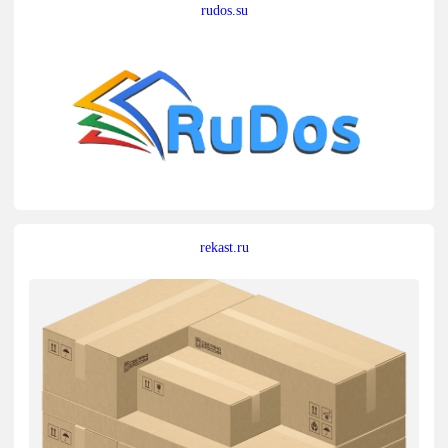
rudos.su
rekast.ru