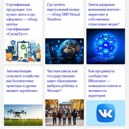
Сертификация
Где купить
Зачем аграрным
продукции: что
виртуальный номер
компаниям контент-
нужно знать и где
— обзор DID Virtual
маркетинг и
оформить — обзор
Numbers
собственные
центра
отраслевые медиа?
сертификации
«СигмаТест»
Автоматизация
Частная школа или
Как продвинуть
сельского хозяйства:
государственная:
сообщество
как беспилотные
какое образование
ВКонтакте —
тракторы и дроны
выбрать ребёнку в
повышаем охваты и
меняют агробизнес
Москве?
активность
аудитории