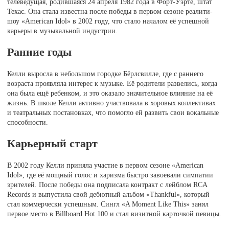
телеведущая, родившаяся 24 апреля 1982 года в Форт-Уэрте, штат
Техас. Она стала известна после победы в первом сезоне реалити-
шоу «American Idol» в 2002 году, что стало началом её успешной
карьеры в музыкальной индустрии.
Ранние годы
Келли выросла в небольшом городке Бёрлсвилле, где с раннего
возраста проявляла интерес к музыке. Её родители развелись, когда
она была ещё ребенком, и это оказало значительное влияние на её
жизнь. В школе Келли активно участвовала в хоровых коллективах
и театральных постановках, что помогло ей развить свои вокальные
способности.
Карьерный старт
В 2002 году Келли приняла участие в первом сезоне «American
Idol», где её мощный голос и харизма быстро завоевали симпатии
зрителей. После победы она подписала контракт с лейблом RCA
Records и выпустила свой дебютный альбом «Thankful», который
стал коммерчески успешным. Сингл «A Moment Like This» занял
первое место в Billboard Hot 100 и стал визитной карточкой певицы.