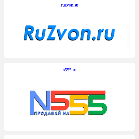
ruzvon.su
n555.su