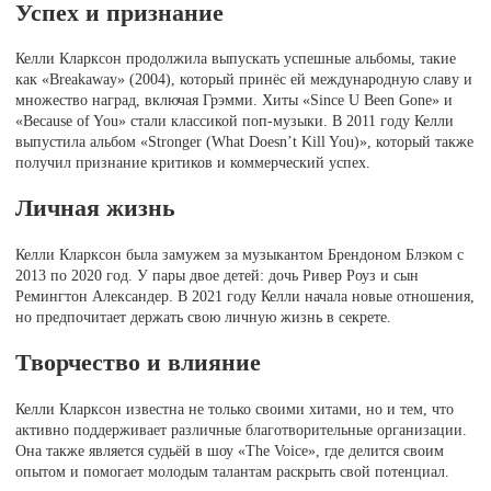
Успех и признание
Келли Кларксон продолжила выпускать успешные альбомы, такие
как «Breakaway» (2004), который принёс ей международную славу и
множество наград, включая Грэмми. Хиты «Since U Been Gone» и
«Because of You» стали классикой поп-музыки. В 2011 году Келли
выпустила альбом «Stronger (What Doesn’t Kill You)», который также
получил признание критиков и коммерческий успех.
Личная жизнь
Келли Кларксон была замужем за музыкантом Брендоном Блэком с
2013 по 2020 год. У пары двое детей: дочь Ривер Роуз и сын
Ремингтон Александер. В 2021 году Келли начала новые отношения,
но предпочитает держать свою личную жизнь в секрете.
Творчество и влияние
Келли Кларксон известна не только своими хитами, но и тем, что
активно поддерживает различные благотворительные организации.
Она также является судьёй в шоу «The Voice», где делится своим
опытом и помогает молодым талантам раскрыть свой потенциал.