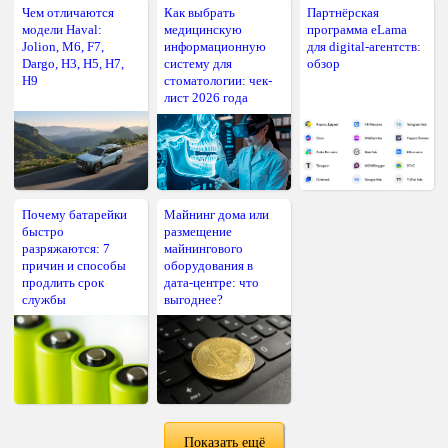
Чем отличаются
Как выбрать
Партнёрская
модели Haval:
медицинскую
программа eLama
Jolion, M6, F7,
информационную
для digital-агентств:
Dargo, H3, H5, H7,
систему для
обзор
H9
стоматологии: чек-
лист 2026 года
Почему батарейки
Майнинг дома или
быстро
размещение
разряжаются: 7
майнингового
причин и способы
оборудования в
продлить срок
дата-центре: что
службы
выгоднее?
Показать ещё