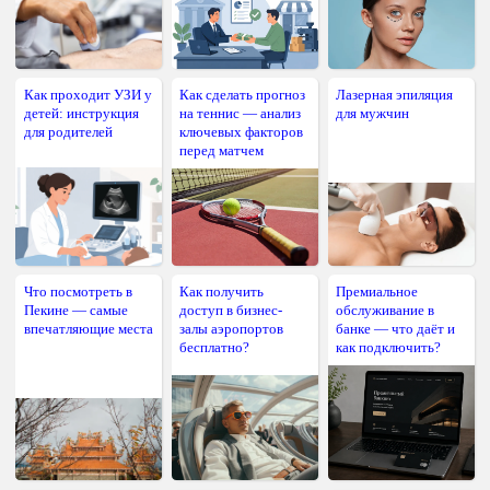
Как проходит УЗИ у
Как сделать прогноз
Лазерная эпиляция
детей: инструкция
на теннис — анализ
для мужчин
для родителей
ключевых факторов
перед матчем
Что посмотреть в
Как получить
Премиальное
Пекине — самые
доступ в бизнес-
обслуживание в
впечатляющие места
залы аэропортов
банке — что даёт и
бесплатно?
как подключить?