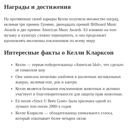
Награды и достижения
На протяжении своей карьеры Келли получила множество наград,
включая три премии Грэмми, двенадцать премий Billboard Music
Awards и две премии American Music Awards. Её влияние на поп-
музыку и культуру сложно переоценить, и она продолжает
вдохновлять миллионы поклонников по всему миру.
Интересные факты о Келли Кларксон
Келли — первая победительница «American Idol», что сделало
её символом шоу.
Она записала несколько альбомов в различных музыкальных
жанрах, включая поп, рок и кантри.
Келли является большим поклонником животных и активно
участвует в благотворительности для защиты прав животных.
Её песня «Since U Been Gone» была признана одной из
лучших поп-песен 2000-х годов.
Келли Кларксон — обладательница уникального голоса,
который охватывает более четырех октав.