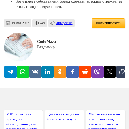
Кэти имеет собственный бренд одежды, который отражает её
стиль и индивидуальность.
19 мая 2025
245
Интересное
Комментировать
CodoMaza
Владимир
УЗИ почек: как
Где взять кредит на
Мешки под глазами
проходит
бизнес в Беларуси?
и усталый взгляд:
обследование, что
что нужно знать о
показывает и когда
блефаропластике