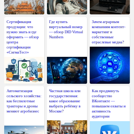
Сертификация
Где купить
Зачем аграрным
продукции: что
виртуальный номер
компаниям контент-
нужно знать и где
— обзор DID Virtual
маркетинг и
оформить — обзор
Numbers
собственные
центра
отраслевые медиа?
сертификации
«СигмаТест»
Автоматизация
Частная школа или
Как продвинуть
сельского хозяйства:
государственная:
сообщество
как беспилотные
какое образование
ВКонтакте —
тракторы и дроны
выбрать ребёнку в
повышаем охваты и
меняют агробизнес
Москве?
активность
аудитории