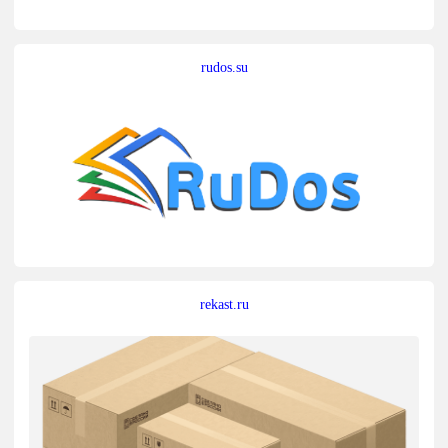
rudos.su
rekast.ru