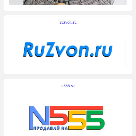
ruzvon.su
n555.su