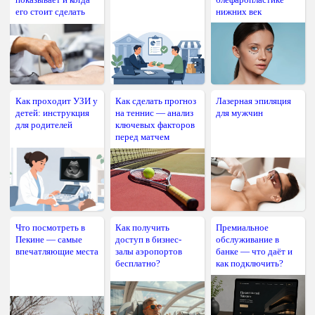
его стоит сделать
нижних век
Как проходит УЗИ у
Как сделать прогноз
Лазерная эпиляция
детей: инструкция
на теннис — анализ
для мужчин
для родителей
ключевых факторов
перед матчем
Что посмотреть в
Как получить
Премиальное
Пекине — самые
доступ в бизнес-
обслуживание в
впечатляющие места
залы аэропортов
банке — что даёт и
бесплатно?
как подключить?