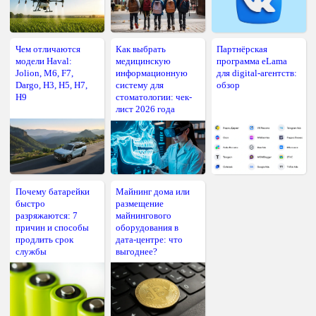
Чем отличаются
Как выбрать
Партнёрская
модели Haval:
медицинскую
программа eLama
Jolion, M6, F7,
информационную
для digital-агентств:
Dargo, H3, H5, H7,
систему для
обзор
H9
стоматологии: чек-
лист 2026 года
Почему батарейки
Майнинг дома или
быстро
размещение
разряжаются: 7
майнингового
причин и способы
оборудования в
продлить срок
дата-центре: что
службы
выгоднее?