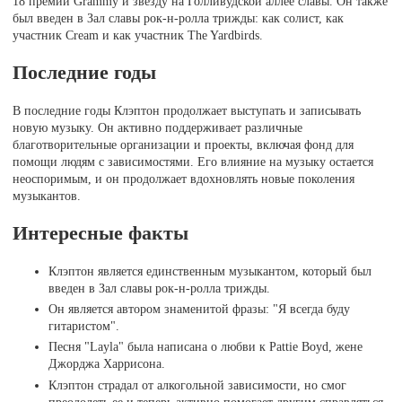
18 премий Grammy и звезду на Голливудской аллее славы. Он также
был введен в Зал славы рок-н-ролла трижды: как солист, как
участник Cream и как участник The Yardbirds.
Последние годы
В последние годы Клэптон продолжает выступать и записывать
новую музыку. Он активно поддерживает различные
благотворительные организации и проекты, включая фонд для
помощи людям с зависимостями. Его влияние на музыку остается
неоспоримым, и он продолжает вдохновлять новые поколения
музыкантов.
Интересные факты
Клэптон является единственным музыкантом, который был
введен в Зал славы рок-н-ролла трижды.
Он является автором знаменитой фразы: "Я всегда буду
гитаристом".
Песня "Layla" была написана о любви к Pattie Boyd, жене
Джорджа Харрисона.
Клэптон страдал от алкогольной зависимости, но смог
преодолеть ее и теперь активно помогает другим справляться