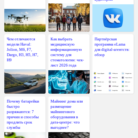
Чем отличаются
Как выбрать
Партнёрская
модели Haval:
медицинскую
программа eLama
Jolion, M6, F7,
информационную
для digital-агентств:
Dargo, H3, H5, H7,
систему для
обзор
H9
стоматологии: чек-
лист 2026 года
Почему батарейки
Майнинг дома или
быстро
размещение
разряжаются: 7
майнингового
причин и способы
оборудования в
продлить срок
дата-центре: что
службы
выгоднее?