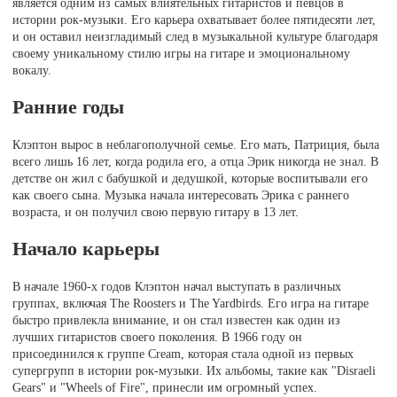
является одним из самых влиятельных гитаристов и певцов в
истории рок-музыки. Его карьера охватывает более пятидесяти лет,
и он оставил неизгладимый след в музыкальной культуре благодаря
своему уникальному стилю игры на гитаре и эмоциональному
вокалу.
Ранние годы
Клэптон вырос в неблагополучной семье. Его мать, Патриция, была
всего лишь 16 лет, когда родила его, а отца Эрик никогда не знал. В
детстве он жил с бабушкой и дедушкой, которые воспитывали его
как своего сына. Музыка начала интересовать Эрика с раннего
возраста, и он получил свою первую гитару в 13 лет.
Начало карьеры
В начале 1960-х годов Клэптон начал выступать в различных
группах, включая The Roosters и The Yardbirds. Его игра на гитаре
быстро привлекла внимание, и он стал известен как один из
лучших гитаристов своего поколения. В 1966 году он
присоединился к группе Cream, которая стала одной из первых
супергрупп в истории рок-музыки. Их альбомы, такие как "Disraeli
Gears" и "Wheels of Fire", принесли им огромный успех.