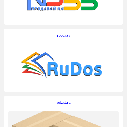
rudos.su
rekast.ru