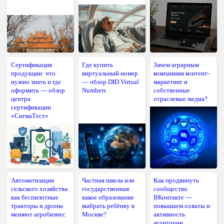
Сертификация
Где купить
Зачем аграрным
продукции: что
виртуальный номер
компаниям контент-
нужно знать и где
— обзор DID Virtual
маркетинг и
оформить — обзор
Numbers
собственные
центра
отраслевые медиа?
сертификации
«СигмаТест»
Автоматизация
Частная школа или
Как продвинуть
сельского хозяйства:
государственная:
сообщество
как беспилотные
какое образование
ВКонтакте —
тракторы и дроны
выбрать ребёнку в
повышаем охваты и
меняют агробизнес
Москве?
активность
аудитории