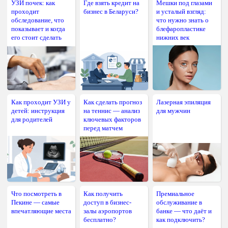
УЗИ почек: как
Где взять кредит на
Мешки под глазами
проходит
бизнес в Беларуси?
и усталый взгляд:
обследование, что
что нужно знать о
показывает и когда
блефаропластике
его стоит сделать
нижних век
Как проходит УЗИ у
Как сделать прогноз
Лазерная эпиляция
детей: инструкция
на теннис — анализ
для мужчин
для родителей
ключевых факторов
перед матчем
Что посмотреть в
Как получить
Премиальное
Пекине — самые
доступ в бизнес-
обслуживание в
впечатляющие места
залы аэропортов
банке — что даёт и
бесплатно?
как подключить?