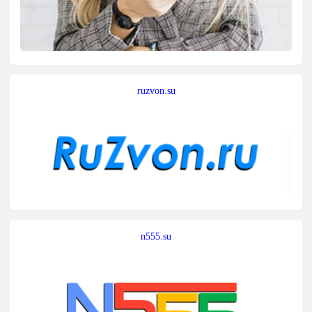
ruzvon.su
n555.su