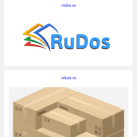
rudos.su
rekast.ru