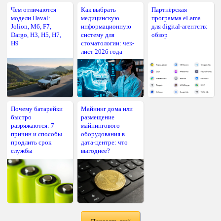
Чем отличаются
Как выбрать
Партнёрская
модели Haval:
медицинскую
программа eLama
Jolion, M6, F7,
информационную
для digital-агентств:
Dargo, H3, H5, H7,
систему для
обзор
H9
стоматологии: чек-
лист 2026 года
Почему батарейки
Майнинг дома или
быстро
размещение
разряжаются: 7
майнингового
причин и способы
оборудования в
продлить срок
дата-центре: что
службы
выгоднее?