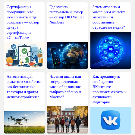
Сертификация
Где купить
Зачем аграрным
продукции: что
виртуальный номер
компаниям контент-
нужно знать и где
— обзор DID Virtual
маркетинг и
оформить — обзор
Numbers
собственные
центра
отраслевые медиа?
сертификации
«СигмаТест»
Автоматизация
Частная школа или
Как продвинуть
сельского хозяйства:
государственная:
сообщество
как беспилотные
какое образование
ВКонтакте —
тракторы и дроны
выбрать ребёнку в
повышаем охваты и
меняют агробизнес
Москве?
активность
аудитории