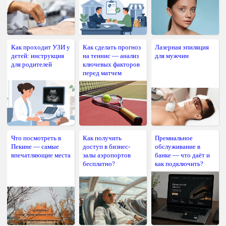
Как проходит УЗИ у
Как сделать прогноз
Лазерная эпиляция
детей: инструкция
на теннис — анализ
для мужчин
для родителей
ключевых факторов
перед матчем
Что посмотреть в
Как получить
Премиальное
Пекине — самые
доступ в бизнес-
обслуживание в
впечатляющие места
залы аэропортов
банке — что даёт и
бесплатно?
как подключить?