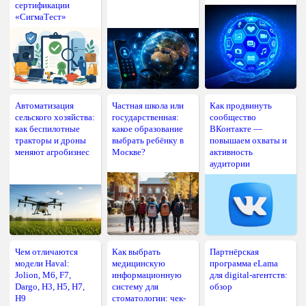
сертификации
«СигмаТест»
Автоматизация
Частная школа или
Как продвинуть
сельского хозяйства:
государственная:
сообщество
как беспилотные
какое образование
ВКонтакте —
тракторы и дроны
выбрать ребёнку в
повышаем охваты и
меняют агробизнес
Москве?
активность
аудитории
Чем отличаются
Как выбрать
Партнёрская
модели Haval:
медицинскую
программа eLama
Jolion, M6, F7,
информационную
для digital-агентств:
Dargo, H3, H5, H7,
систему для
обзор
H9
стоматологии: чек-