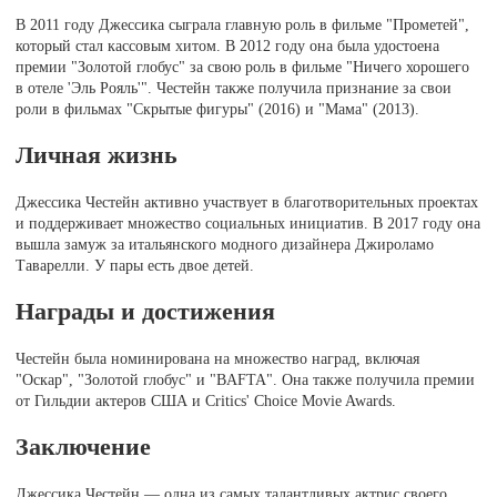
В 2011 году Джессика сыграла главную роль в фильме "Прометей",
который стал кассовым хитом. В 2012 году она была удостоена
премии "Золотой глобус" за свою роль в фильме "Ничего хорошего
в отеле 'Эль Рояль'". Честейн также получила признание за свои
роли в фильмах "Скрытые фигуры" (2016) и "Мама" (2013).
Личная жизнь
Джессика Честейн активно участвует в благотворительных проектах
и поддерживает множество социальных инициатив. В 2017 году она
вышла замуж за итальянского модного дизайнера Джироламо
Таварелли. У пары есть двое детей.
Награды и достижения
Честейн была номинирована на множество наград, включая
"Оскар", "Золотой глобус" и "BAFTA". Она также получила премии
от Гильдии актеров США и Critics' Choice Movie Awards.
Заключение
Джессика Честейн — одна из самых талантливых актрис своего