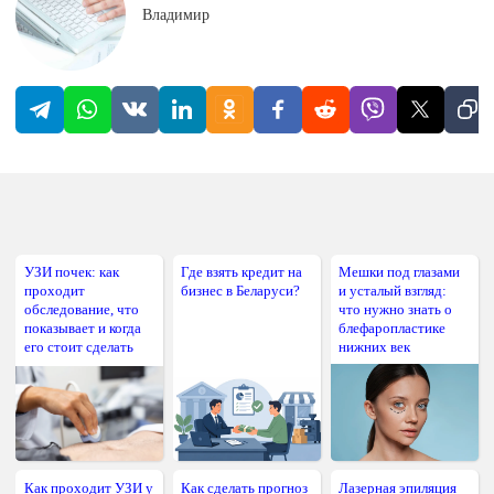
Владимир
УЗИ почек: как
Где взять кредит на
Мешки под глазами
проходит
бизнес в Беларуси?
и усталый взгляд:
обследование, что
что нужно знать о
показывает и когда
блефаропластике
его стоит сделать
нижних век
Как проходит УЗИ у
Как сделать прогноз
Лазерная эпиляция