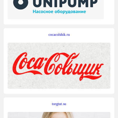
cocacolshik.ru
torgtut.su