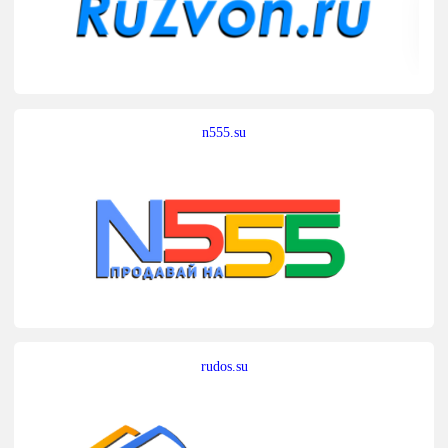
n555.su
rudos.su