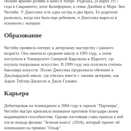
своими яркими ролями в кино и театре. Родилась 24 марта 1977
года в Сакраменто, штат Калифорния, в семье Джейми и Мэри Энн
Честейн. У Джессики есть одна сестра и два брата. Ее родители
развелись, когда она была еще ребенком, и Джессика выросла в
основном с матерью.
Образование
Честейн проявила интерес к актерскому мастерству с раннего
возраста. Она окончила среднюю школу в 1995 году, а затем
поступила в Университет Северной Каролины в Шарлотт, где
изучала театральное искусство. В 1999 году она получила степень
бакалавра искусств. Позже Джессика продолжила обучение в
Джульярдской школе, где училась вместе с такими актерами, как
Аарон Тейлор-Джонсон и Джон Гальяно.
Карьера
Дебютировав на телевидении в 2004 году в сериале "Партнеры",
Честейн быстро привлекла внимание критиков благодаря своим
выдающимся способностям. Однако настоящая слава пришла к ней
после выхода фильма "Зеленая книга" (2018), который принес ей
номинацию на премию "Оскар".