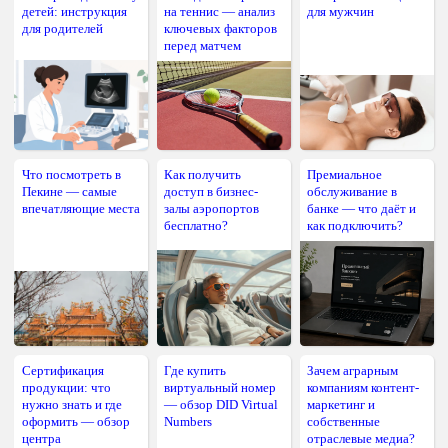
детей: инструкция
на теннис — анализ
для мужчин
для родителей
ключевых факторов
перед матчем
Что посмотреть в
Как получить
Премиальное
Пекине — самые
доступ в бизнес-
обслуживание в
впечатляющие места
залы аэропортов
банке — что даёт и
бесплатно?
как подключить?
Сертификация
Где купить
Зачем аграрным
продукции: что
виртуальный номер
компаниям контент-
нужно знать и где
— обзор DID Virtual
маркетинг и
оформить — обзор
Numbers
собственные
центра
отраслевые медиа?