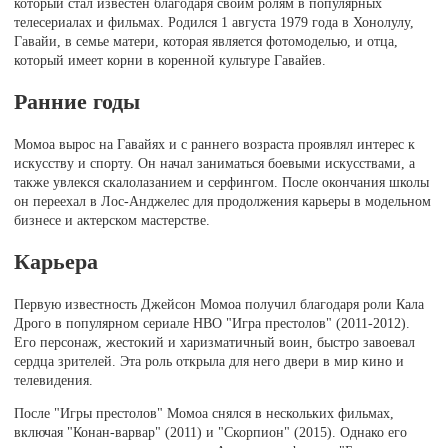
который стал известен благодаря своим ролям в популярных
телесериалах и фильмах. Родился 1 августа 1979 года в Хонолулу,
Гавайи, в семье матери, которая является фотомоделью, и отца,
который имеет корни в коренной культуре Гавайев.
Ранние годы
Момоа вырос на Гавайях и с раннего возраста проявлял интерес к
искусству и спорту. Он начал заниматься боевыми искусствами, а
также увлекся скалолазанием и серфингом. После окончания школы
он переехал в Лос-Анджелес для продолжения карьеры в модельном
бизнесе и актерском мастерстве.
Карьера
Первую известность Джейсон Момоа получил благодаря роли Кала
Дрого в популярном сериале HBO "Игра престолов" (2011-2012).
Его персонаж, жестокий и харизматичный воин, быстро завоевал
сердца зрителей. Эта роль открыла для него двери в мир кино и
телевидения.
После "Игры престолов" Момоа снялся в нескольких фильмах,
включая "Конан-варвар" (2011) и "Скорпион" (2015). Однако его