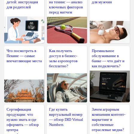
детей: инструкция
на теннис — анализ
для мужчин
для родителей
ключевых факторов
перед матчем
Что посмотреть в
Как получить
Премиальное
Пекине — самые
доступ в бизнес-
обслуживание в
впечатляющие места
залы аэропортов
банке — что даёт и
бесплатно?
как подключить?
Сертификация
Где купить
Зачем аграрным
продукции: что
виртуальный номер
компаниям контент-
нужно знать и где
— обзор DID Virtual
маркетинг и
оформить — обзор
Numbers
собственные
центра
отраслевые медиа?