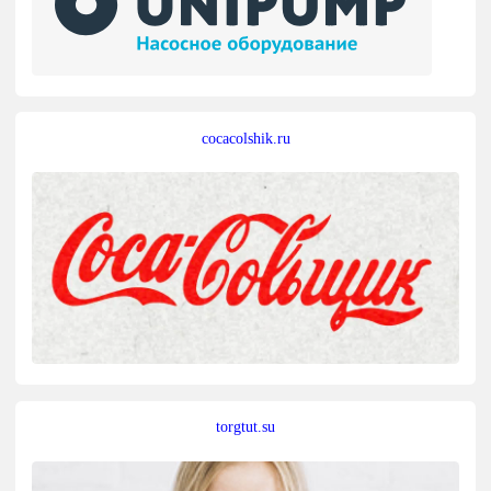
cocacolshik.ru
torgtut.su