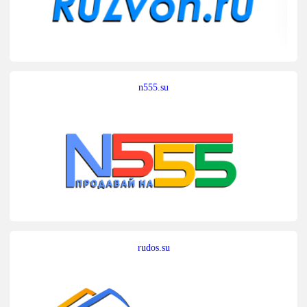
n555.su
rudos.su