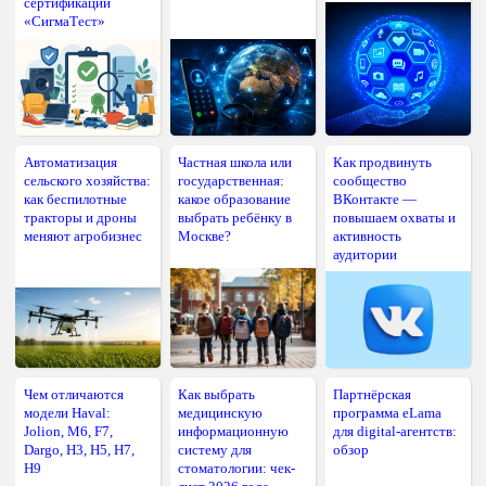
сертификации
«СигмаТест»
Автоматизация
Частная школа или
Как продвинуть
сельского хозяйства:
государственная:
сообщество
как беспилотные
какое образование
ВКонтакте —
тракторы и дроны
выбрать ребёнку в
повышаем охваты и
меняют агробизнес
Москве?
активность
аудитории
Чем отличаются
Как выбрать
Партнёрская
модели Haval:
медицинскую
программа eLama
Jolion, M6, F7,
информационную
для digital-агентств:
Dargo, H3, H5, H7,
систему для
обзор
H9
стоматологии: чек-