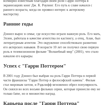
всемирно известным благодаря своей роли Гарри Поттера в
экранизациях книг Дж. К. Роулинг. Его путь к славе начался с
раннего возраста, когда он проявил интерес к актерскому
мастерству.
Ранние годы
Дэниел вырос в семье, где искусство играло важную роль. Его мать,
Эллен, работала в качестве агентства по кастингу, а отец, Алан, был
литературным агентом. Это окружение способствовало развитию
его актерских навыков. В возрасте 10 лет он получил свою первую
роль в телевизионном фильме "Волшебный мир" (2001), что стало
началом его карьеры.
Успех с "Гарри Поттером"
В 2001 году Дэниел был выбран на роль Гарри Поттера в первой
части франшизы "Гарри Поттер и философский камень". Фильм
стал мировым хитом, и Рэдклифф мгновенно обрел популярность.
Он снялся во всех восьми фильмах серии, которые принесли ему не
только fame, но и множество наград.
Карьера после "Гарри Поттера"