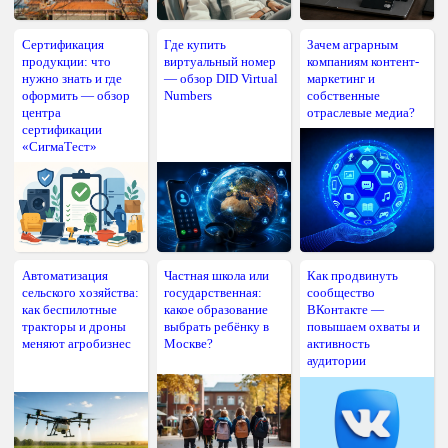
Сертификация
Где купить
Зачем аграрным
продукции: что
виртуальный номер
компаниям контент-
нужно знать и где
— обзор DID Virtual
маркетинг и
оформить — обзор
Numbers
собственные
центра
отраслевые медиа?
сертификации
«СигмаТест»
Автоматизация
Частная школа или
Как продвинуть
сельского хозяйства:
государственная:
сообщество
как беспилотные
какое образование
ВКонтакте —
тракторы и дроны
выбрать ребёнку в
повышаем охваты и
меняют агробизнес
Москве?
активность
аудитории