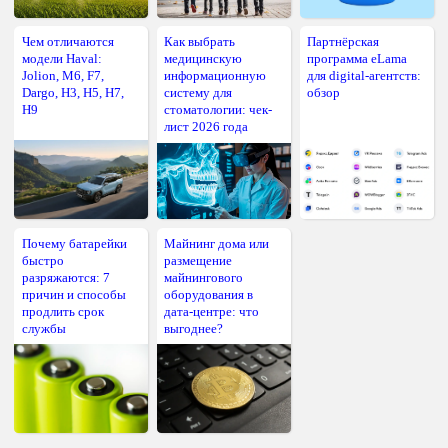
Чем отличаются
Как выбрать
Партнёрская
модели Haval:
медицинскую
программа eLama
Jolion, M6, F7,
информационную
для digital-агентств:
Dargo, H3, H5, H7,
систему для
обзор
H9
стоматологии: чек-
лист 2026 года
Почему батарейки
Майнинг дома или
быстро
размещение
разряжаются: 7
майнингового
причин и способы
оборудования в
продлить срок
дата-центре: что
службы
выгоднее?