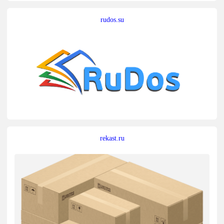
rudos.su
rekast.ru