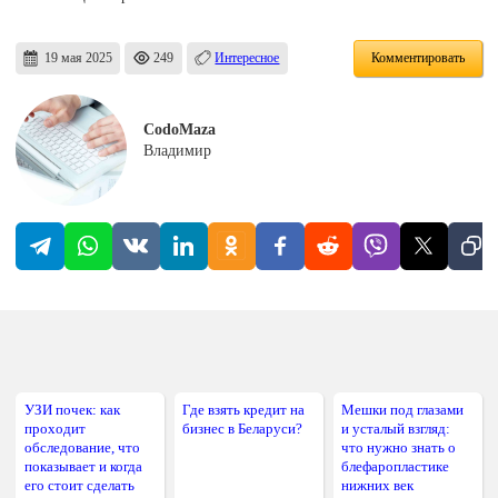
19 мая 2025
249
Интересное
Комментировать
CodoMaza
Владимир
УЗИ почек: как
Где взять кредит на
Мешки под глазами
проходит
бизнес в Беларуси?
и усталый взгляд:
обследование, что
что нужно знать о
показывает и когда
блефаропластике
его стоит сделать
нижних век