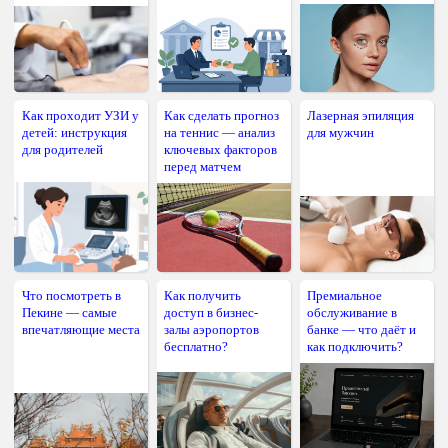
Как проходит УЗИ у
Как сделать прогноз
Лазерная эпиляция
детей: инструкция
на теннис — анализ
для мужчин
для родителей
ключевых факторов
перед матчем
Что посмотреть в
Как получить
Премиальное
Пекине — самые
доступ в бизнес-
обслуживание в
впечатляющие места
залы аэропортов
банке — что даёт и
бесплатно?
как подключить?