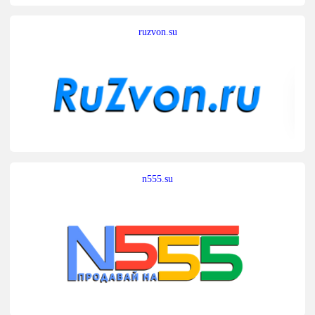
ruzvon.su
n555.su