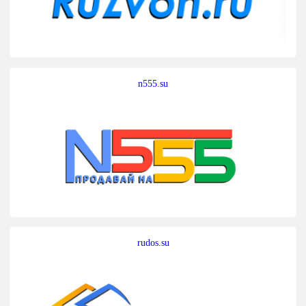
n555.su
rudos.su