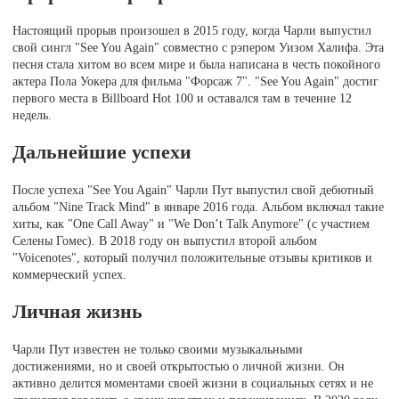
Настоящий прорыв произошел в 2015 году, когда Чарли выпустил
свой сингл "See You Again" совместно с рэпером Уизом Халифа. Эта
песня стала хитом во всем мире и была написана в честь покойного
актера Пола Уокера для фильма "Форсаж 7". "See You Again" достиг
первого места в Billboard Hot 100 и оставался там в течение 12
недель.
Дальнейшие успехи
После успеха "See You Again" Чарли Пут выпустил свой дебютный
альбом "Nine Track Mind" в январе 2016 года. Альбом включал такие
хиты, как "One Call Away" и "We Don’t Talk Anymore" (с участием
Селены Гомес). В 2018 году он выпустил второй альбом
"Voicenotes", который получил положительные отзывы критиков и
коммерческий успех.
Личная жизнь
Чарли Пут известен не только своими музыкальными
достижениями, но и своей открытостью о личной жизни. Он
активно делится моментами своей жизни в социальных сетях и не