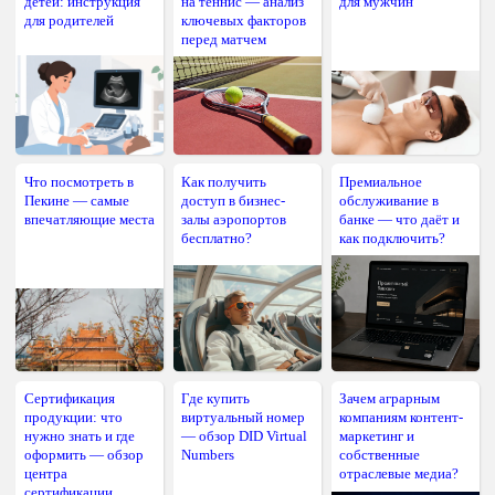
детей: инструкция
на теннис — анализ
для мужчин
для родителей
ключевых факторов
перед матчем
Что посмотреть в
Как получить
Премиальное
Пекине — самые
доступ в бизнес-
обслуживание в
впечатляющие места
залы аэропортов
банке — что даёт и
бесплатно?
как подключить?
Сертификация
Где купить
Зачем аграрным
продукции: что
виртуальный номер
компаниям контент-
нужно знать и где
— обзор DID Virtual
маркетинг и
оформить — обзор
Numbers
собственные
центра
отраслевые медиа?
сертификации