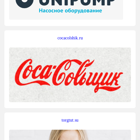
cocacolshik.ru
torgtut.su