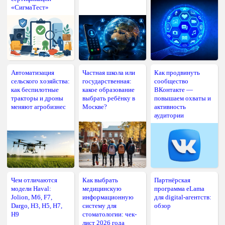
«СигмаТест»
Автоматизация
Частная школа или
Как продвинуть
сельского хозяйства:
государственная:
сообщество
как беспилотные
какое образование
ВКонтакте —
тракторы и дроны
выбрать ребёнку в
повышаем охваты и
меняют агробизнес
Москве?
активность
аудитории
Чем отличаются
Как выбрать
Партнёрская
модели Haval:
медицинскую
программа eLama
Jolion, M6, F7,
информационную
для digital-агентств:
Dargo, H3, H5, H7,
систему для
обзор
H9
стоматологии: чек-
лист 2026 года