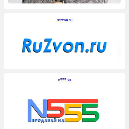
ruzvon.su
n555.su