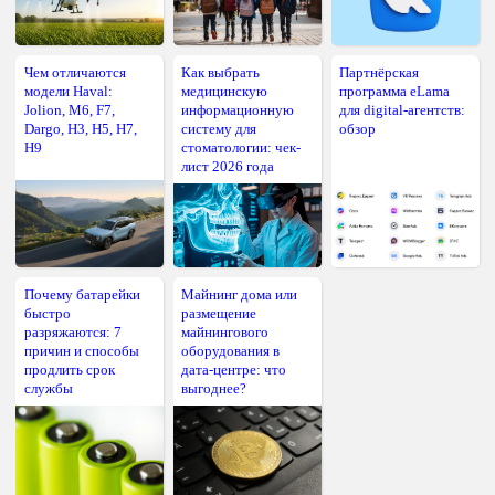
Чем отличаются
Как выбрать
Партнёрская
модели Haval:
медицинскую
программа eLama
Jolion, M6, F7,
информационную
для digital-агентств:
Dargo, H3, H5, H7,
систему для
обзор
H9
стоматологии: чек-
лист 2026 года
Почему батарейки
Майнинг дома или
быстро
размещение
разряжаются: 7
майнингового
причин и способы
оборудования в
продлить срок
дата-центре: что
службы
выгоднее?