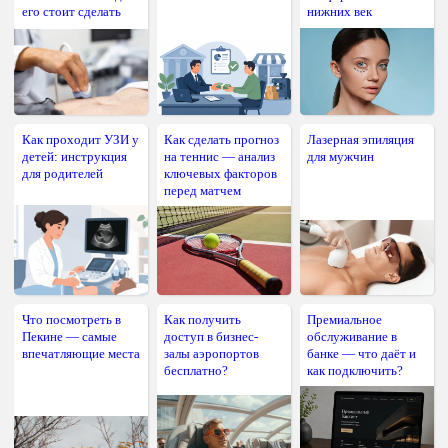
его стоит сделать
нижних век
Как проходит УЗИ у
Как сделать прогноз
Лазерная эпиляция
детей: инструкция
на теннис — анализ
для мужчин
для родителей
ключевых факторов
перед матчем
Что посмотреть в
Как получить
Премиальное
Пекине — самые
доступ в бизнес-
обслуживание в
впечатляющие места
залы аэропортов
банке — что даёт и
бесплатно?
как подключить?