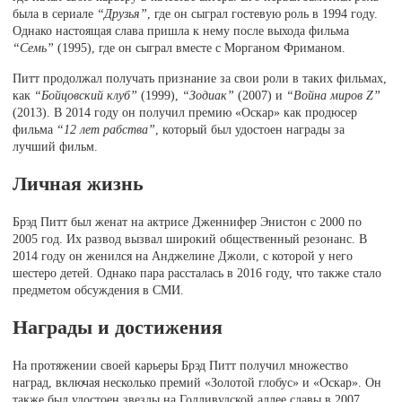
была в сериале
“Друзья”
, где он сыграл гостевую роль в 1994 году.
Однако настоящая слава пришла к нему после выхода фильма
“Семь”
(1995), где он сыграл вместе с Морганом Фриманом.
Питт продолжал получать признание за свои роли в таких фильмах,
как
“Бойцовский клуб”
(1999),
“Зодиак”
(2007) и
“Война миров Z”
(2013). В 2014 году он получил премию «Оскар» как продюсер
фильма
“12 лет рабства”
, который был удостоен награды за
лучший фильм.
Личная жизнь
Брэд Питт был женат на актрисе Дженнифер Энистон с 2000 по
2005 год. Их развод вызвал широкий общественный резонанс. В
2014 году он женился на Анджелине Джоли, с которой у него
шестеро детей. Однако пара рассталась в 2016 году, что также стало
предметом обсуждения в СМИ.
Награды и достижения
На протяжении своей карьеры Брэд Питт получил множество
наград, включая несколько премий «Золотой глобус» и «Оскар». Он
также был удостоен звезды на Голливудской аллее славы в 2007