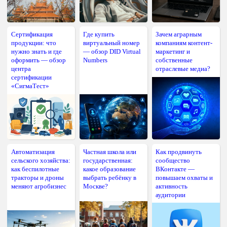
Сертификация
Где купить
Зачем аграрным
продукции: что
виртуальный номер
компаниям контент-
нужно знать и где
— обзор DID Virtual
маркетинг и
оформить — обзор
Numbers
собственные
центра
отраслевые медиа?
сертификации
«СигмаТест»
Автоматизация
Частная школа или
Как продвинуть
сельского хозяйства:
государственная:
сообщество
как беспилотные
какое образование
ВКонтакте —
тракторы и дроны
выбрать ребёнку в
повышаем охваты и
меняют агробизнес
Москве?
активность
аудитории