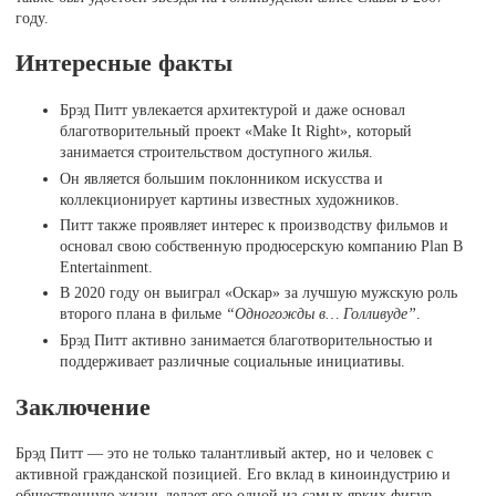
году.
Интересные факты
Брэд Питт увлекается архитектурой и даже основал
благотворительный проект «Make It Right», который
занимается строительством доступного жилья.
Он является большим поклонником искусства и
коллекционирует картины известных художников.
Питт также проявляет интерес к производству фильмов и
основал свою собственную продюсерскую компанию Plan B
Entertainment.
В 2020 году он выиграл «Оскар» за лучшую мужскую роль
второго плана в фильме
“Одногожды в… Голливуде”
.
Брэд Питт активно занимается благотворительностью и
поддерживает различные социальные инициативы.
Заключение
Брэд Питт — это не только талантливый актер, но и человек с
активной гражданской позицией. Его вклад в киноиндустрию и
общественную жизнь делает его одной из самых ярких фигур