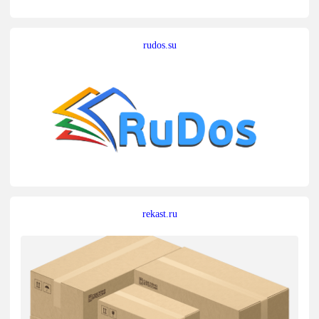
rudos.su
rekast.ru