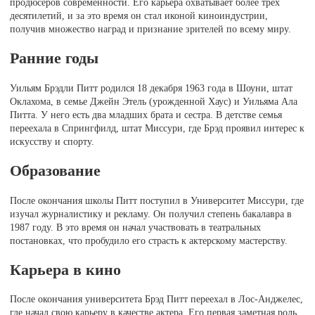
продюсеров современности. Его карьера охватывает более трех
десятилетий, и за это время он стал иконой киноиндустрии,
получив множество наград и признание зрителей по всему миру.
Ранние годы
Уильям Брэдли Питт родился 18 декабря 1963 года в Шоуни, штат
Оклахома, в семье Джейн Этель (урожденной Хаус) и Уильяма Ала
Питта. У него есть два младших брата и сестра. В детстве семья
переехала в Спрингфилд, штат Миссури, где Брэд проявил интерес к
искусству и спорту.
Образование
После окончания школы Питт поступил в Университет Миссури, где
изучал журналистику и рекламу. Он получил степень бакалавра в
1987 году. В это время он начал участвовать в театральных
постановках, что пробудило его страсть к актерскому мастерству.
Карьера в кино
После окончания университета Брэд Питт переехал в Лос-Анджелес,
где начал свою карьеру в качестве актера. Его первая заметная роль