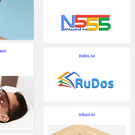
чин
rudos.su
rekast.ru