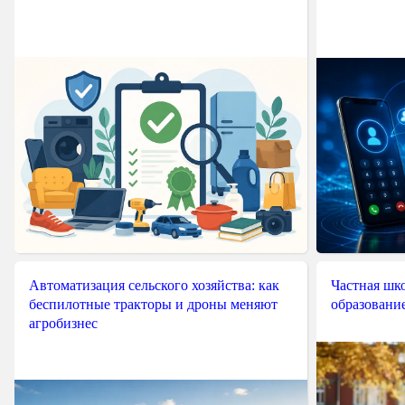
Автоматизация сельского хозяйства: как
Частная шко
беспилотные тракторы и дроны меняют
образовани
агробизнес