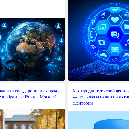
ла или государственная: какое
Как продвинуть сообщество
е выбрать ребёнку в Москве?
— повышаем охваты и акти
аудитории