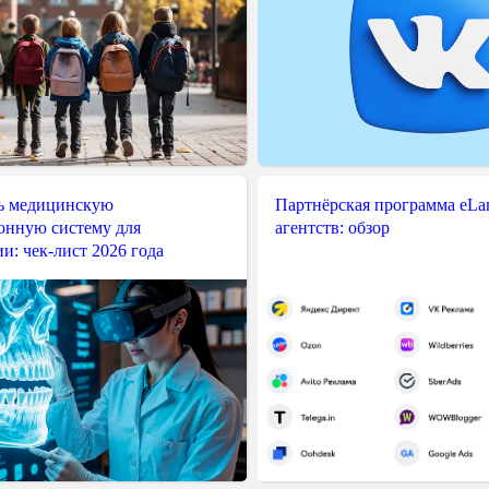
ь медицинскую
Партнёрская программа eLama
нную систему для
агентств: обзор
и: чек-лист 2026 года