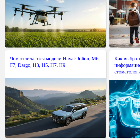
Чем отличаются модели Haval: Jolion, M6,
Как выбрат
F7, Dargo, H3, H5, H7, H9
информацио
стоматологи