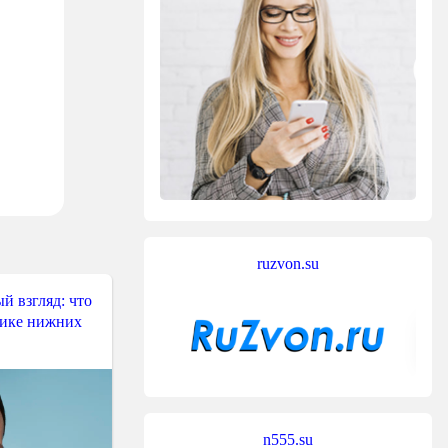
ruzvon.su
й взгляд: что
тике нижних
n555.su