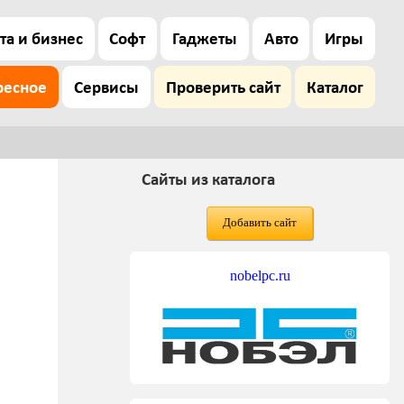
та и бизнес
Софт
Гаджеты
Авто
Игры
ресное
Сервисы
Проверить сайт
Каталог
Сайты из каталога
Добавить сайт
nobelpc.ru