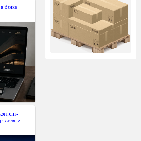
 в банке —
контент-
траслевые