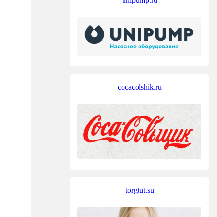
unipump.ru
cocacolshik.ru
torgtut.su