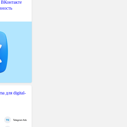
 ВКонтакте
вность
 для digital-