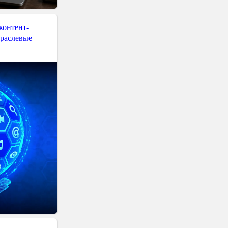
контент-
траслевые