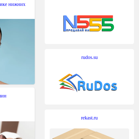
тике нижних
rudos.su
чин
rekast.ru