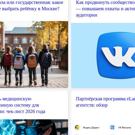
ла или государственная: какое
Как продвинуть сообщество
е выбрать ребёнку в Москве?
— повышаем охваты и акти
аудитории
ь медицинскую
Партнёрская программа eLama
нную систему для
агентств: обзор
и: чек-лист 2026 года