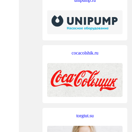
unipump.ru
cocacolshik.ru
torgtut.su