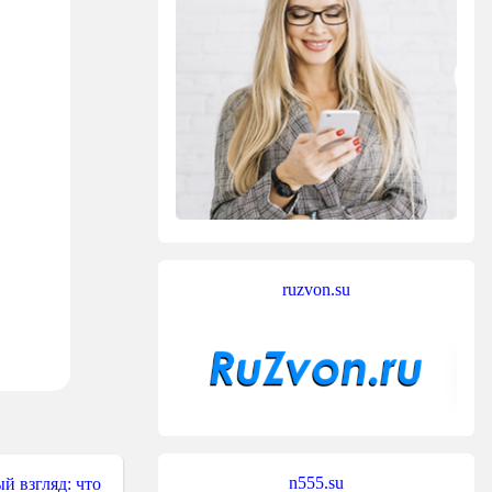
ruzvon.su
n555.su
й взгляд: что