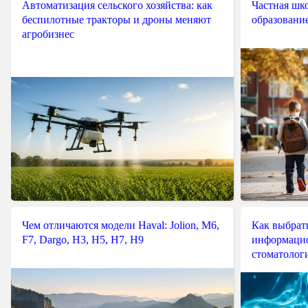
Автоматизация сельского хозяйства: как
Частная шко
беспилотные тракторы и дроны меняют
образовани
агробизнес
Чем отличаются модели Haval: Jolion, M6,
Как выбрат
F7, Dargo, H3, H5, H7, H9
информацио
стоматологи