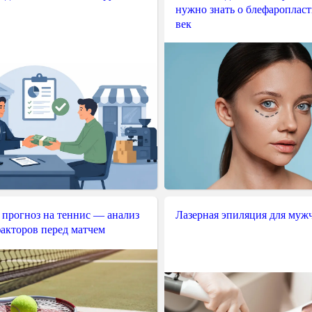
нужно знать о блефароплас
век
 прогноз на теннис — анализ
Лазерная эпиляция для муж
акторов перед матчем