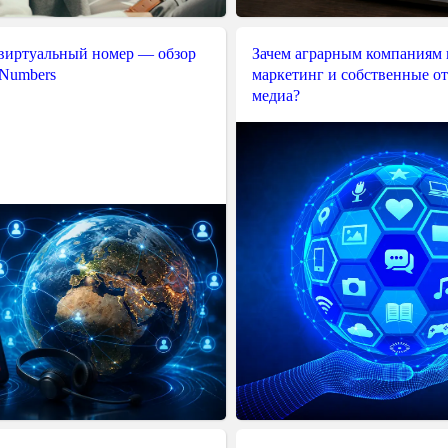
 виртуальный номер — обзор
Зачем аграрным компаниям 
 Numbers
маркетинг и собственные о
медиа?