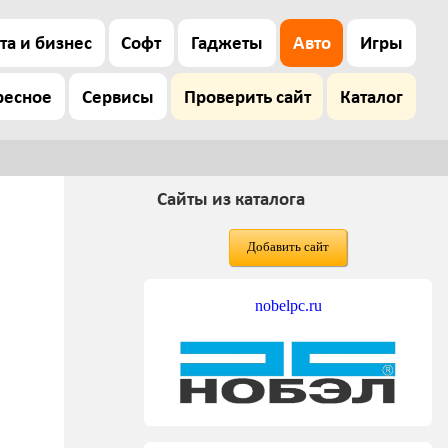
та и бизнес
Софт
Гаджеты
Авто
Игры
ресное
Сервисы
Проверить сайт
Каталог
Сайты из каталога
Добавить сайт
nobelpc.ru