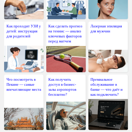
Как проходит УЗИ у
Как сделать прогноз
Лазерная эпиляция
детей: инструкция
на теннис — анализ
для мужчин
для родителей
ключевых факторов
перед матчем
Что посмотреть в
Как получить
Премиальное
Пекине — самые
доступ в бизнес-
обслуживание в
впечатляющие места
залы аэропортов
банке — что даёт и
бесплатно?
как подключить?