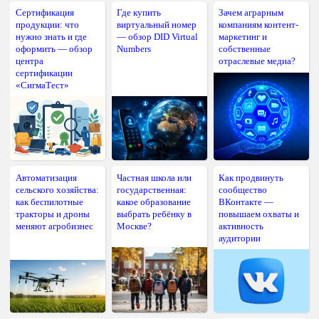
Сертификация
Где купить
Зачем аграрным
продукции: что
виртуальный номер
компаниям контент-
нужно знать и где
— обзор DID Virtual
маркетинг и
оформить — обзор
Numbers
собственные
центра
отраслевые медиа?
сертификации
«СигмаТест»
Автоматизация
Частная школа или
Как продвинуть
сельского хозяйства:
государственная:
сообщество
как беспилотные
какое образование
ВКонтакте —
тракторы и дроны
выбрать ребёнку в
повышаем охваты и
меняют агробизнес
Москве?
активность
аудитории