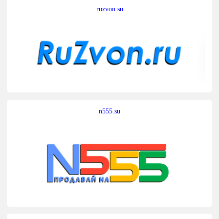
ruzvon.su
n555.su