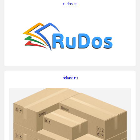
rudos.su
rekast.ru