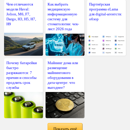
Чем отличаются
Как выбрать
Партнёрская
модели Haval:
медицинскую
программа eLama
Jolion, M6, F7,
информационную
для digital-агентств:
Dargo, H3, H5, H7,
систему для
обзор
H9
стоматологии: чек-
лист 2026 года
Почему батарейки
Майнинг дома или
быстро
размещение
разряжаются: 7
майнингового
причин и способы
оборудования в
продлить срок
дата-центре: что
службы
выгоднее?
Показать ещё