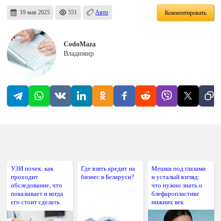
19 мая 2025
551
Авто
Комментировать
CodoMaza
Владимир
УЗИ почек: как
Где взять кредит на
Мешки под глазами
проходит
бизнес в Беларуси?
и усталый взгляд:
обследование, что
что нужно знать о
показывает и когда
блефаропластике
его стоит сделать
нижних век